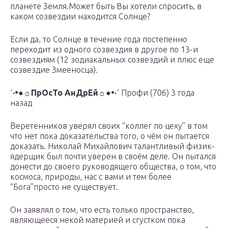
планете Земля.Может быть Вы хотели спросить, в
каком созвездии находится Солнце?
Если да, то Солнце в течение года постепенно
переходит из одного созвездия в другое по 13-и
созвездиям (12 зодиакальных созвездий и плюс еще
созвездие Змееносца).
˙·•●☼ПрОсТо АнДрЕй☼●•·˙
Профи (706) 3 года
назад
Веретенников уверял своих “коллег по цеху” в том
что нет пока доказательства того, о чём он пытается
доказать. Николай Михайлович талантливый физик-
ядерщик был почти уверен в своём деле. Он пытался
донести до своего руководящего общества, о том, что
космоса, природы, нас с вами и тем более
“Бога”просто не существует.
Он заявлял о том, что есть только пространство,
являющееся некой материей и сгустком пока