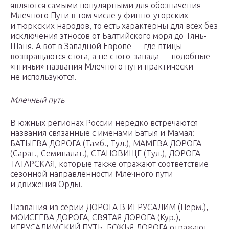
являются самыми популярными для обозначения
Млечного Пути в том числе у финно-угорских
и тюркских народов, то есть характерны для всех без
исключения этносов от Балтийского моря до Тянь-
Шаня. А вот в Западной Европе — где птицы
возвращаются с юга, а не с юго-запада — подобные
«птичьи» названия Млечного пути практически
не используются.
Млечный путь
В южных регионах России нередко встречаются
названия связанные с именами Батыя и Мамая:
БАТЫЕВА ДОРОГА (Тамб., Тул.), МАМЕВА ДОРОГА
(Сарат., Семипалат.), СТАНОВИЩЕ (Тул.), ДОРОГА
ТАТАРСКАЯ, которые также отражают соответствие
сезонной направленности Млечного пути
и движения Орды.
Названия из серии ДОРОГА В ИЕРУСАЛИМ (Перм.),
МОИСЕЕВА ДОРОГА, СВЯТАЯ ДОРОГА (Кур.),
ИЕРУСАЛИМСКИЙ ПУТЬ, БОЖЬЯ ДОРОГА отражают