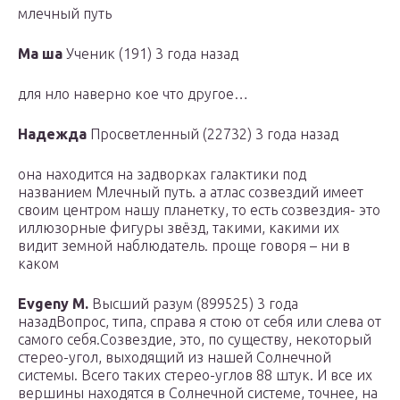
млечный путь
Ма ша
Ученик (191) 3 года назад
для нло наверно кое что другое…
Надежда
Просветленный (22732) 3 года назад
она находится на задворках галактики под
названием Млечный путь. а атлас созвездий имеет
своим центром нашу планетку, то есть созвездия- это
иллюзорные фигуры звёзд, такими, какими их
видит земной наблюдатель. проще говоря – ни в
каком
Evgeny M.
Высший разум (899525) 3 года
назадВопрос, типа, справа я стою от себя или слева от
самого себя.Созвездие, это, по существу, некоторый
стерео-угол, выходящий из нашей Солнечной
системы. Всего таких стерео-углов 88 штук. И все их
вершины находятся в Солнечной системе, точнее, на