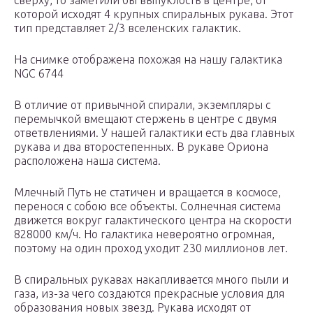
сверху, то заметили бы выпуклость в центре, от
которой исходят 4 крупных спиральных рукава. Этот
тип представляет 2/3 вселенских галактик.
На снимке отображена похожая на нашу галактика
NGC 6744
В отличие от привычной спирали, экземпляры с
перемычкой вмещают стержень в центре с двумя
ответвлениями. У нашей галактики есть два главных
рукава и два второстепенных. В рукаве Ориона
расположена наша система.
Млечный Путь не статичен и вращается в космосе,
перенося с собою все объекты. Солнечная система
движется вокруг галактического центра на скорости
828000 км/ч. Но галактика невероятно огромная,
поэтому на один проход уходит 230 миллионов лет.
В спиральных рукавах накапливается много пыли и
газа, из-за чего создаются прекрасные условия для
образования новых звезд. Рукава исходят от