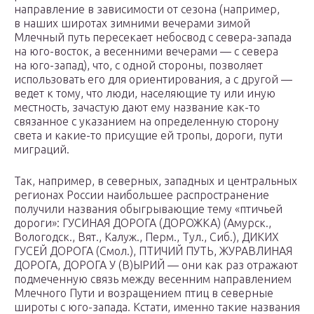
направление в зависимости от сезона (например,
в наших широтах зимними вечерами зимой
Млечный путь пересекает небосвод с севера-запада
на юго-восток, а весенними вечерами — с севера
на юго-запад), что, с одной стороны, позволяет
использовать его для ориентирования, а с другой —
ведет к тому, что люди, населяющие ту или иную
местность, зачастую дают ему название как-то
связанное с указанием на определенную сторону
света и какие-то присущие ей тропы, дороги, пути
миграций.
Так, например, в северных, западных и центральных
регионах России наибольшее распространение
получили названия обыгрывающие тему «птичьей
дороги»: ГУСИНАЯ ДОРОГА (ДОРОЖКА) (Амурск.,
Вологодск., Вят., Калуж., Перм., Тул., Сиб.), ДИКИХ
ГУСЕЙ ДОРОГА (Смол.), ПТИЧИЙ ПУТЬ, ЖУРАВЛИНАЯ
ДОРОГА, ДОРОГА У (В)ЫРИЙ — они как раз отражают
подмеченную связь между весенним направлением
Млечного Пути и возращением птиц в северные
широты с юго-запада. Кстати, именно такие названия