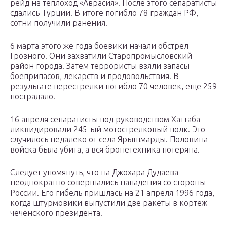
рейд на теплоход «Аврасия». После этого сепаратисты
сдались Турции. В итоге погибло 78 граждан РФ,
сотни получили ранения.
6 марта этого же года боевики начали обстрел
Грозного. Они захватили Старопромысловский
район города. Затем террористы взяли запасы
боеприпасов, лекарств и продовольствия. В
результате перестрелки погибло 70 человек, еще 259
пострадало.
16 апреля сепаратисты под руководством Хаттаба
ликвидировали 245-ый мотострелковый полк. Это
случилось недалеко от села Ярышмарды. Половина
войска была убита, а вся бронетехника потеряна.
Следует упомянуть, что на Джохара Дудаева
неоднократно совершались нападения со стороны
России. Его гибель пришлась на 21 апреля 1996 года,
когда штурмовики выпустили две ракеты в кортеж
чеченского президента.