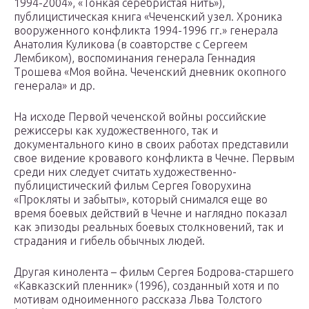
1994-2004», «Тонкая серебристая нить»),
публицистическая книга «Чеченский узел. Хроника
вооруженного конфликта 1994-1996 гг.» генерала
Анатолия Куликова (в соавторстве с Сергеем
Лембиком), воспоминания генерала Геннадия
Трошева «Моя война. Чеченский дневник окопного
генерала» и др.
На исходе Первой чеченской войны российские
режиссеры как художественного, так и
документального кино в своих работах представили
свое видение кровавого конфликта в Чечне. Первым
среди них следует считать художественно-
публицистический фильм Сергея Говорухина
«Прокляты и забыты», который снимался еще во
время боевых действий в Чечне и наглядно показал
как эпизоды реальных боевых столкновений, так и
страдания и гибель обычных людей.
Другая кинолента – фильм Сергея Бодрова-старшего
«Кавказский пленник» (1996), созданный хотя и по
мотивам одноименного рассказа Льва Толстого