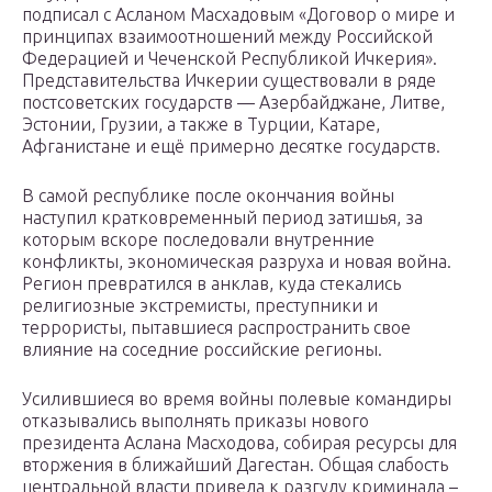
подписал с Асланом Масхадовым «Договор о мире и
принципах взаимоотношений между Российской
Федерацией и Чеченской Республикой Ичкерия».
Представительства Ичкерии существовали в ряде
постсоветских государств — Азербайджане, Литве,
Эстонии, Грузии, а также в Турции, Катаре,
Афганистане и ещё примерно десятке государств.
В самой республике после окончания войны
наступил кратковременный период затишья, за
которым вскоре последовали внутренние
конфликты, экономическая разруха и новая война.
Регион превратился в анклав, куда стекались
религиозные экстремисты, преступники и
террористы, пытавшиеся распространить свое
влияние на соседние российские регионы.
Усилившиеся во время войны полевые командиры
отказывались выполнять приказы нового
президента Аслана Масходова, собирая ресурсы для
вторжения в ближайший Дагестан. Общая слабость
центральной власти привела к разгулу криминала –