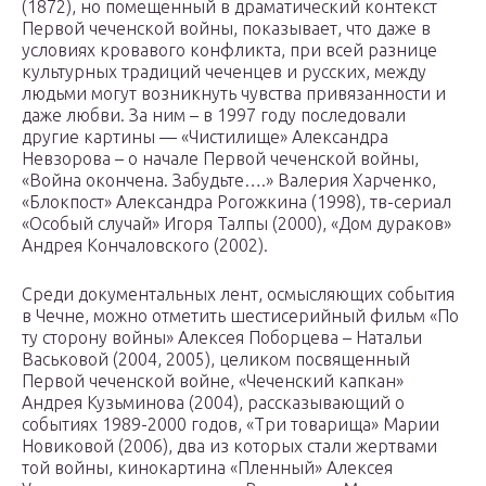
(1872), но помещенный в драматический контекст
Первой чеченской войны, показывает, что даже в
условиях кровавого конфликта, при всей разнице
культурных традиций чеченцев и русских, между
людьми могут возникнуть чувства привязанности и
даже любви. За ним – в 1997 году последовали
другие картины — «Чистилище» Александра
Невзорова – о начале Первой чеченской войны,
«Война окончена. Забудьте….» Валерия Харченко,
«Блокпост» Александра Рогожкина (1998), тв-сериал
«Особый случай» Игоря Талпы (2000), «Дом дураков»
Андрея Кончаловского (2002).
Среди документальных лент, осмысляющих события
в Чечне, можно отметить шестисерийный фильм «По
ту сторону войны» Алексея Поборцева – Натальи
Васьковой (2004, 2005), целиком посвященный
Первой чеченской войне, «Чеченский капкан»
Андрея Кузьминова (2004), рассказывающий о
событиях 1989-2000 годов, «Три товарища» Марии
Новиковой (2006), два из которых стали жертвами
той войны, кинокартина «Пленный» Алексея