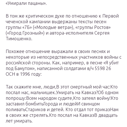
«Умирали пацаны».
В том же критическом духе по отношению к Первой
чеченской кампании выдержаны тексты песен
группы «7Б» («Молодые ветра»), «группы Ростов»
(«Город Грозный») и автора-исполнителя Сергея
Тимошенко.
Похожее отношение выражали в своих песнях и
некоторые из непосредственных участников войны с
российской стороны. Как, например, в песне «Я убит
под Бамутом», написанной солдатами в/ч 5598 26
ОСН в 1996 году:
Так скажите мне, люди,В этот смертный мой час:Кто
послал нас, мальчишек.Умирать на Кавказ?Об одном
попрошу:Всем народом судите,Кто затеял войну!Кто
заставил бомбитьГорода и людейИ свинцом
поливатьСтариков и детей. Кто отдал тот приказНам
в своих же стрелять.Кто послал на КавказВ двадцать
лет умирать.