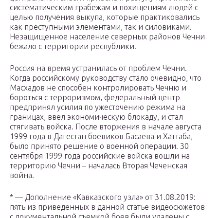
систематическим грабежам и похищениям людей с
целью получения выкупа, которые практиковались
как преступными элементами, так и силовиками.
Незащищенное население северных районов Чечни
бежало с территории республики.
Россия на время устранилась от проблем Чечни.
Когда российскому руководству стало очевидно, что
Масхадов не способен контролировать Чечню и
бороться с терроризмом, федеральный центр
предпринял усилия по ужесточению режима на
границах, ввел экономическую блокаду, и стал
стягивать войска. После вторжения в начале августа
1999 года в Дагестан боевиков Басаева и Хаттаба,
было принято решение о военной операции. 30
сентября 1999 года российские войска вошли на
территорию Чечни – началась Вторая Чеченская
война.
* — Дополнение «Кавказского узла» от 31.08.2019:
пять из приведенных в данной статье видеосюжетов
с документальной съемкой боев были удалены с