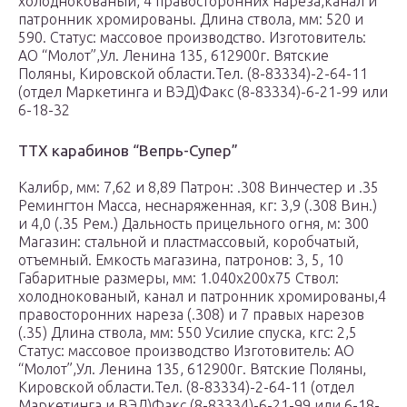
холоднокованый, 4 правосторонних нареза,канал и
патронник хромированы. Длина ствола, мм: 520 и
590. Статус: массовое производство. Изготовитель:
АО “Молот”,Ул. Ленина 135, 612900г. Вятские
Поляны, Кировской области.Тел. (8-83334)-2-64-11
(отдел Маркетинга и ВЭД)Факс (8-83334)-6-21-99 или
6-18-32
ТТХ карабинов “Вепрь-Супер”
Калибр, мм: 7,62 и 8,89 Патрон: .308 Винчестер и .35
Ремингтон Масса, неснаряженная, кг: 3,9 (.308 Вин.)
и 4,0 (.35 Рем.) Дальность прицельного огня, м: 300
Магазин: стальной и пластмассовый, коробчатый,
отъемный. Емкость магазина, патронов: 3, 5, 10
Габаритные размеры, мм: 1.040х200х75 Ствол:
холоднокованый, канал и патронник хромированы,4
правосторонних нареза (.308) и 7 правых нарезов
(.35) Длина ствола, мм: 550 Усилие спуска, кгс: 2,5
Статус: массовое производство Изготовитель: АО
“Молот”,Ул. Ленина 135, 612900г. Вятские Поляны,
Кировской области.Тел. (8-83334)-2-64-11 (отдел
Маркетинга и ВЭД)Факс (8-83334)-6-21-99 или 6-18-