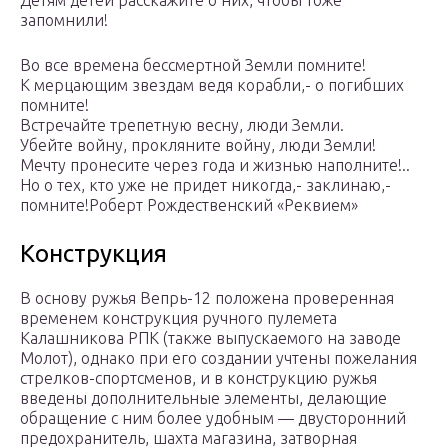
Детям детей расскажите о них, чтобы тоже
запомнили!
Во все времена бессмертной Земли помните!
К мерцающим звездам ведя корабли,- о погибших
помните!
Встречайте трепетную весну, люди Земли.
Убейте войну, прокляните войну, люди Земли!
Мечту пронесите через года и жизнью наполните!..
Но о тех, кто уже не придет никогда,- заклинаю,-
помните!Роберт Рождественский «Реквием»
Конструкция
В основу ружья Вепрь-12 положена проверенная
временем конструкция ручного пулемета
Калашникова РПК (также выпускаемого на заводе
Молот), однако при его создании учтены пожелания
стрелков-спортсменов, и в конструкцию ружья
введены дополнительные элементы, делающие
обращение с ним более удобным — двусторонний
предохранитель, шахта магазина, затворная