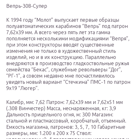
Вепрь-308-Супер
К 1994 году “Молот” выпускает первые образцы
полуавтоматических карабинов “Вепрь” под патрон
7,62х39 мм. А всего через пять лет эта гамма
пополняется несколькими модификациями “Вепря”,
при этом конструкторы вводят существенные
изменения не только в художественный стиль
изделий, но и в их конструкцию. Параллельно
внедряются в производство гладкоствольные ружья
семейства “Бекас”, служебные револьверы “Дог”,
“РГ-1”, а совсем недавно мне посчастливилось
увидеть новый вариант “Стечкина” ПМС-1 по патрон
9х19 “Люгер”.
Калибр, мм: 7,62 Патрон: 7,62х39 мм и 7,62х51 мм
(.308 Винчестер) Масса, неснаряженная, кг: 3,9
Дальность прицельного огня, м: 300 Магазин:
стальной и пластмассовый, коробчатый, отъемный.
Емкость магазина, патронов: 3, 5, 7, 10 Габаритные
размеры, мм: 1.200 х 200 х 75 Ствол: