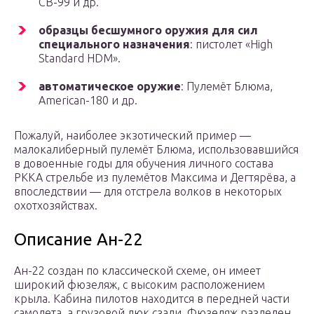
СВ-99 и др.
образцы бесшумного оружия для сил
специального назначения
: пистолет «High
Standard HDM».
автоматическое оружие
: Пулемёт Блюма,
American-180 и др.
Пожалуй, наиболее экзотический пример —
малокалиберный пулемёт Блюма, использовавшийся
в довоенные годы для обучения личного состава
РККА стрельбе из пулемётов Максима и Дегтярёва, а
впоследствии — для отстрела волков в некоторых
охотхозяйствах.
Описание Ан-22
Ан-22 создан по классической схеме, он имеет
широкий фюзеляж, с высоким расположением
крыла. Кабина пилотов находится в передней части
самолета, а грузовой люк сзади. Фюзеляж разделен