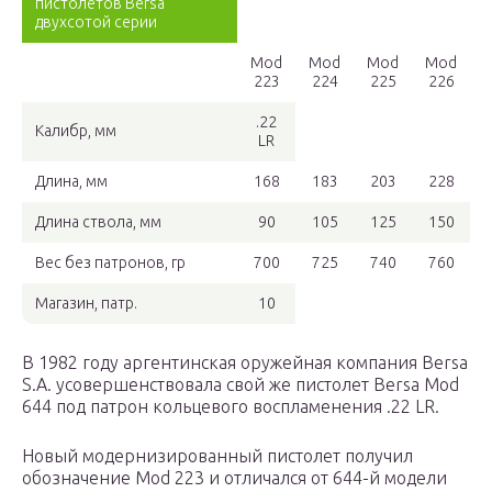
пистолетов Bersa
двухсотой серии
Mod
Mod
Mod
Mod
223
224
225
226
.22
Калибр, мм
LR
Длина, мм
168
183
203
228
Длина ствола, мм
90
105
125
150
Вес без патронов, гр
700
725
740
760
Магазин, патр.
10
В 1982 году аргентинская оружейная компания Bersa
S.A. усовершенствовала свой же пистолет Bersa Mod
644 под патрон кольцевого воспламенения .22 LR.
Новый модернизированный пистолет получил
обозначение Mod 223 и отличался от 644-й модели