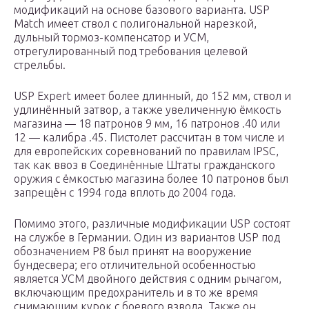
модификаций на основе базового варианта. USP
Match имеет ствол с полигональной нарезкой,
дульный тормоз-компенсатор и УСМ,
отрегулированный под требования целевой
стрельбы.
USP Expert имеет более длинный, до 152 мм, ствол и
удлинённый затвор, а также увеличенную ёмкость
магазина — 18 патронов 9 мм, 16 патронов .40 или
12 — калибра .45. Пистолет рассчитан в том числе и
для европейских соревнований по правилам IPSC,
так как ввоз в Соединённые Штаты гражданского
оружия с ёмкостью магазина более 10 патронов был
запрещён с 1994 года вплоть до 2004 года.
Помимо этого, различные модификации USP состоят
на службе в Германии. Один из вариантов USP под
обозначением P8 был принят на вооружение
бундесвера; его отличительной особенностью
является УСМ двойного действия с одним рычагом,
включающим предохранитель и в то же время
снимающим курок с боевого взвода. Также он