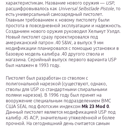
характеристикам. Название нового оружия —
USP
,
расшифровывалось как
Universal Selbstlade Pistole
, то
есть универсальный самозарядный пистолет.
Главным требованием к новому пистолету были
простота в повседневной эксплуатации и надежность.
Созданием нового оружия руководил Хельмут Уэлдл.
Новый пистолет сразу проектировался под
американский патрон .40 S&W, а выпуск 9 мм
модификации планировался с помощью установки в
базовую модель калибра .40 другого ствола и
магазина. Серийный выпуск первого варианта USP
был налажен в 1993 году.
Пистолет был разработан со стволом с
полигональной нарезкой (существуют, однако,
стволы для USP со стандартными спиральными
полями нарезов). В 1996 году был принят на
вооружение специальным подразделением ВМС
США SEAL под флотским индексом
Mk 23 Mod 0
.
Данный пистолет является модификацией USP под
калибр .45 ACP, значительно утяжелённой и более
прочной. На сегодняшний день считается самым