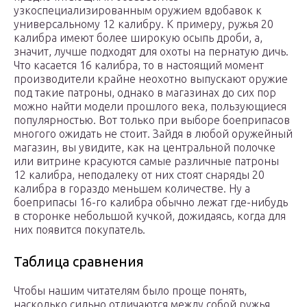
узкоспециализированным оружием вдобавок к
универсальному 12 калибру. К примеру, ружья 20
калибра имеют более широкую осыпь дроби, а,
значит, лучше подходят для охоты на пернатую дичь.
Что касается 16 калибра, то в настоящий момент
производители крайне неохотно выпускают оружие
под такие патроны, однако в магазинах до сих пор
можно найти модели прошлого века, пользующиеся
популярностью. Вот только при выборе боеприпасов
многого ожидать не стоит. Зайдя в любой оружейный
магазин, вы увидите, как на центральной полочке
или витрине красуются самые различные патроны
12 калибра, неподалеку от них стоят снаряды 20
калибра в гораздо меньшем количестве. Ну а
боеприпасы 16-го калибра обычно лежат где-нибудь
в сторонке небольшой кучкой, дожидаясь, когда для
них появится покупатель.
Таблица сравнения
Чтобы нашим читателям было проще понять,
насколько сильно отличаются между собой ружья