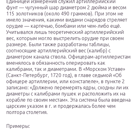
Единицей измерения служил артиллерийский
фунт — чугунный шар диаметром 2 дюйма и весом
115 золотников (около 490 граммов). При этом не
имело значения, какими видами снарядов стреляет
орудие — картечью, бомбами или чем-либо ещё.
Учитывался лишь теоретический артиллерийский
вес, которым могло выстрелить орудие при своем
размере. Были также разработаны таблицы,
соотносящие артиллерийский вес (калибр) с
диаметром канала ствола. Офицерам-артиллеристам
вменялось в обязанность оперировать как
калибрами, так и диаметрами. В «Морском Уставе»
(Санкт-Петербург, 1720 год), в главе седьмой «Об
офицере артиллерии, или констапеле», в пункте 2
записано: «Должено перемерять ядры, сходны ли их
диаметры с калибрами пушек и расположить их на
корабле по своим местам». Эта система была введена
царским указом в г. и продержалась более чем
полтора столетия.
Примеры: