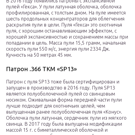
В 2016 году появились патроны с экспансивной
пулей «Гекса». У пули латунная оболочка, оболочка
профилированная, с толстым дном. На пуле имеется
шесть продольных концентраторов для облегчения
раскрытия пули в цели. Пуля «Гекса» это охотничья
пуля, с хорошим останавливающим эффектом, с
хорошей экспансивностью и сохранением массы при
попадании в цель. Масса пули 15,5 грамм, начальная
скорость пули 550 м/с, энергия пули 2334 Дж.
Кучность на 50 метрах 45 мм.
Патрон .366 ТКМ «SP13»
Патрон с пуля SP13 тоже была сертифицирован и
запущен в производство в 2016 году. Пуля SP13
является полуоболочечной пулей со свинцовым
носиком. Оживальная форма передней части пули
лучше подходит для охотничьих целей, чем
выпущенная ранее полуоболочечная пуля «Конус».
Оболочка пули латунная, сердечник пули из мягкого
свинца. В 2017 году была выпущена модификации
массой 15 г. с биметаллической оболочкой и