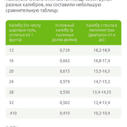
разных калибров, мы составили небольшую
сравнительную таблицу:
Калибр (по числу
Условный
Калибр ствола в
шаровых пуль,
калибр (в
миллиметрах
отлитых из 1
тысячных
(диапазон от и
фунта)
долях дюйма)
до)
12
0,729
18,2-18,9
16
0,662
16,8-17,4
20
0,615
15,5-16,3
24
0,579
14,7-15,2
28
0,550
13,4-14,35
32
0,502
12,4-13,4
.410
0,410
10,2-10,4