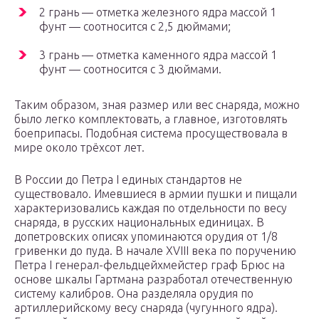
2 грань — отметка железного ядра массой 1
фунт — соотносится с 2,5 дюймами;
3 грань — отметка каменного ядра массой 1
фунт — соотносится с 3 дюймами.
Таким образом, зная размер или вес снаряда, можно
было легко комплектовать, а главное, изготовлять
боеприпасы. Подобная система просуществовала в
мире около трёхсот лет.
В России до Петра I единых стандартов не
существовало. Имевшиеся в армии пушки и пищали
характеризовались каждая по отдельности по весу
снаряда, в русских национальных единицах. В
допетровских описях упоминаются орудия от 1/8
гривенки до пуда. В начале XVIII века по поручению
Петра I генерал-фельдцейхмейстер граф Брюс на
основе шкалы Гартмана разработал отечественную
систему калибров. Она разделяла орудия по
артиллерийскому весу снаряда (чугунного ядра).