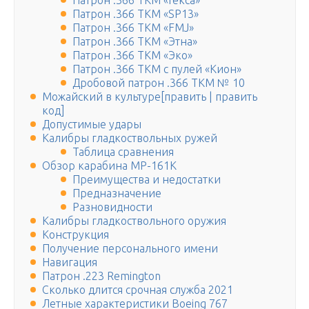
Патрон .366 ТКМ «Гекса»
Патрон .366 ТКМ «SP13»
Патрон .366 ТКМ «FMJ»
Патрон .366 ТКМ «Этна»
Патрон .366 ТКМ «Эко»
Патрон .366 ТКМ с пулей «Кион»
Дробовой патрон .366 ТКМ № 10
Можайский в культуре[править | править
код]
Допустимые удары
Калибры гладкоствольных ружей
Таблица сравнения
Обзор карабина МР-161К
Преимущества и недостатки
Предназначение
Разновидности
Калибры гладкоствольного оружия
Конструкция
Получение персонального имени
Навигация
Патрон .223 Remington
Сколько длится срочная служба 2021
Летные характеристики Boeing 767