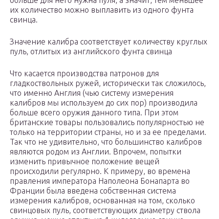
больше для него нужна пуля, а значит, тем меньшее
их количество можно выплавить из одного фунта
свинца.
Значение калибра соответствует количеству круглых
пуль, отлитых из английского фунта свинца
Что касается производства патронов для
гладкоствольных ружей, исторически так сложилось,
что именно Англия (чью систему измерения
калибров мы используем до сих пор) производила
больше всего оружия данного типа. При этом
британские товары пользовались популярностью не
только на территории страны, но и за ее пределами.
Так что не удивительно, что большинство калибров
являются родом из Англии. Впрочем, попытки
изменить привычное положение вещей
происходили регулярно. К примеру, во времена
правления императора Наполеона Бонапарта во
Франции была введена собственная система
измерения калибров, основанная на том, сколько
свинцовых пуль, соответствующих диаметру ствола