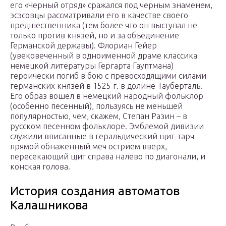
его «Черный отряд» сражался под черным знаменем,
эсэсовцы рассматривали его в качестве своего
предшественника (тем более что он выступал не
только против князей, но и за объединение
Германской державы). Флориан Гейер
(увековеченный в одноименной драме классика
немецкой литературы Гергарта Гауптмана)
героически погиб в бою с превосходящими силами
германских князей в 1525 г. в долине Тауберталь.
Его образ вошел в немецкий народный фольклор
(особенно песенный), пользуясь не меньшей
популярностью, чем, скажем, Степан Разин – в
русском песенном фольклоре. Эмблемой дивизии
служили вписанные в геральдический щит-тарч
прямой обнаженный меч острием вверх,
пересекающий щит справа налево по диагонали, и
конская голова.
История создания автоматов
Калашникова