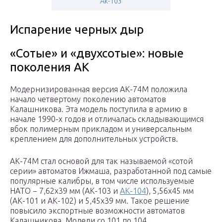
Ak-103
Испарение черных дыр
«Сотые» и «двухсотые»: новые
поколения АК
Модернизированная версия АК-74М положила
начало четвертому поколению автоматов
Калашникова. Эта модель поступила в армию в
начале 1990-х годов и отличалась складывающимся
вбок полимерным прикладом и универсальным
креплением для дополнительных устройств.
АК-74М стал основой для так называемой «сотой
серии» автоматов Ижмаша, разработанной под самые
популярные калибры, в том числе используемые
НАТО − 7,62х39 мм (АК-103 и
АК-104
), 5,56х45 мм
(АК-101 и АК-102) и 5,45х39 мм. Такое решение
повысило экспортные возможности автоматов
Калашникова. Модели со 101 по 104