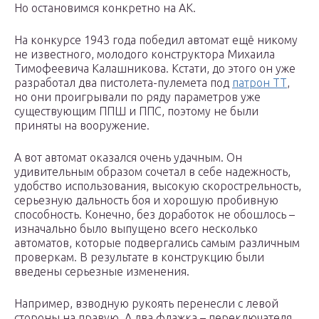
Но остановимся конкретно на АК.
На конкурсе 1943 года победил автомат ещё никому
не известного, молодого конструктора Михаила
Тимофеевича Калашникова. Кстати, до этого он уже
разработал два пистолета-пулемета под
патрон ТТ
,
но они проигрывали по ряду параметров уже
существующим ППШ и ППС, поэтому не были
приняты на вооружение.
А вот автомат оказался очень удачным. Он
удивительным образом сочетал в себе надежность,
удобство использования, высокую скорострельность,
серьезную дальность боя и хорошую пробивную
способность. Конечно, без доработок не обошлось –
изначально было выпущено всего несколько
автоматов, которые подвергались самым различным
проверкам. В результате в конструкцию были
введены серьезные изменения.
Например, взводную рукоять перенесли с левой
стороны на правую. А два флажка – переключателя