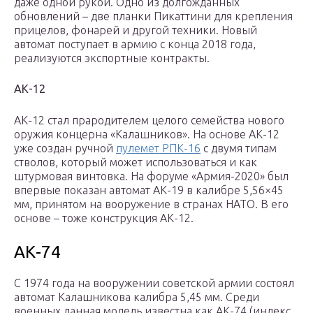
даже одной рукой. Одно из долгожданных
обновлений – две планки Пикаттини для крепления
прицелов, фонарей и другой техники. Новый
автомат поступает в армию с конца 2018 года,
реализуются экспортные контракты.
АК-12
АК-12 стал прародителем целого семейства нового
оружия концерна «Калашников». На основе АК-12
уже создан ручной
пулемет РПК-16
с двумя типам
стволов, который может использоваться и как
штурмовая винтовка. На форуме «Армия-2020» был
впервые показан автомат АК-19 в калибре 5,56×45
мм, принятом на вооружение в странах НАТО. В его
основе – тоже конструкция АК-12.
АК-74
С 1974 года на вооружении советской армии состоял
автомат Калашникова калибра 5,45 мм. Среди
военных данная модель известна как АК-74 (индекс