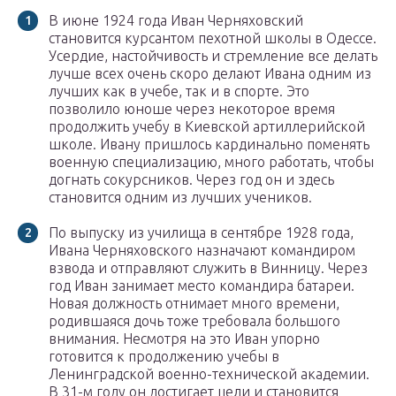
В июне 1924 года Иван Черняховский
становится курсантом пехотной школы в Одессе.
Усердие, настойчивость и стремление все делать
лучше всех очень скоро делают Ивана одним из
лучших как в учебе, так и в спорте. Это
позволило юноше через некоторое время
продолжить учебу в Киевской артиллерийской
школе. Ивану пришлось кардинально поменять
военную специализацию, много работать, чтобы
догнать сокурсников. Через год он и здесь
становится одним из лучших учеников.
По выпуску из училища в сентябре 1928 года,
Ивана Черняховского назначают командиром
взвода и отправляют служить в Винницу. Через
год Иван занимает место командира батареи.
Новая должность отнимает много времени,
родившаяся дочь тоже требовала большого
внимания. Несмотря на это Иван упорно
готовится к продолжению учебы в
Ленинградской военно-технической академии.
В 31-м году он достигает цели и становится