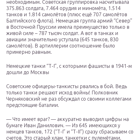
необходимым. Советская группировка насчитывала
375.863 солдата, 7.464 орудия и миномёта, 1.514
танков и 1.814 самолётов (плюс ещё 707 самолётов
Балтийского флота). Немецкая группа армий “Север”
в Восточной Пруссии имела преимущество только в
живой силе – 787 тысяч солдат. А вот в танках и
авиации значительно уступала (645 танков, 830
самолётов). В артиллерии соотношение было
примерно равным.
Немецкие танки “Т-I”, с которыми фашисты в 1941-м
дошли до Москвы
Советские офицеры-танкисты рвались в бой. Ведь
только танки решают исход войны! Полковник
Черняховский не раз обсуждал со своими коллегами
предстоящие баталии.
— Что имеет враг? — аккуратно выводил цифры на
бумаге Иван Данилович. — Из 645 имеющихся у
немцев танков, 172 (“Т-I” и “Т-II”) сразу сбрасываем со
счетов. Это старый хлам, танкетки с пулемётами.