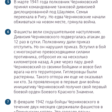
В марте 1941 года полковник Черняховский
принял командование танковой дивизией
дислоцированной под Шауляем. Семья
переехала в Ригу. Но едва Черняховские начали
обживаться на новом месте, грянула война.
Фашисты вели сокрушительное наступление.
Дивизия Черняховского подвергалась атакам до
12 раз в сутки. Полковнику дали приказ
отступить. Но он нарушил приказ. Вступил в бой
с многократно превосходящими силами
противника, отбросил их на несколько
километров назад. А уже через пару дней
Черняховский со своими бойцами и вовсе бил
врага на его территории. Гитлеровцы были
растеряны. Такого отпора им еще не оказывал
ни кто. За проявленную в первые дни войны
инициативу Черняховский получил свой первый
боевой орден Боевого Красного Знамени.
В феврале 1942 года бойцы Черняховского в
течение двух месяцев сдерживали фашистов в
«Демьянском котле». Это сорвало планы