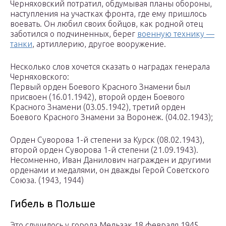
Черняховский потратил, обдумывая планы обороны,
наступления на участках фронта, где ему пришлось
воевать. Он любил своих бойцов, как родной отец
заботился о подчиненных, берег
военную технику —
танки
, артиллерию, другое вооружение.
Несколько слов хочется сказать о наградах генерала
Черняховского:
Первый орден Боевого Красного Знамени был
присвоен (16.01.1942), второй орден Боевого
Красного Знамени (03.05.1942), третий орден
Боевого Красного Знамени за Воронеж. (04.02.1943);
Орден Суворова 1-й степени за Курск (08.02.1943),
второй орден Суворова 1-й степени (21.09.1943).
Несомненно, Иван Данилович награжден и другими
орденами и медалями, он дважды Герой Советского
Союза. (1943, 1944)
Гибель в Польше
Это случилось у города Мельзак 18 февраля 1945