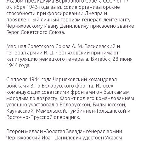
Указом Президиума Верховного Совета СССР от 17
октября 1943 года за высокие организаторские
способности при форсировании Днепра и
проявленный личный героизм генерал-лейтенанту
Черняховскому Ивану Даниловичу присвоено звание
Героя Советского Союза.
Маршал Советского Союза А. М. Василевский и
генерал армии И. Д. Черняховский принимают
капитуляцию немецкого генерала. Витебск, 28 июня
1944 года.
С апреля 1944 года Черняховский командовал
войсками 3-го Белорусского фронта. Из всех
командующих советскими фронтами он был самым
молодым по возрасту. Фронт под его командованием
успешно участвовал в Белорусской, Вильнюсской,
Каунасской, Мемельской, Гумбиннен-Гольдапской и
Восточно-Прусской операциях.
Второй медали «Золотая Звезда» генерал армии
Черняховский Иван Данилович удостоен Указом