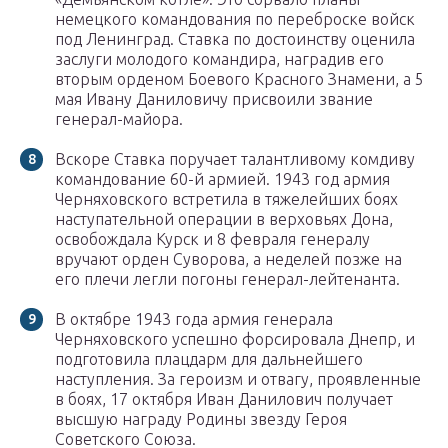
немецкого командования по переброске войск
под Ленинград. Ставка по достоинству оценила
заслуги молодого командира, наградив его
вторым орденом Боевого Красного Знамени, а 5
мая Ивану Даниловичу присвоили звание
генерал-майора.
Вскоре Ставка поручает талантливому комдиву
командование 60-й армией. 1943 год армия
Черняховского встретила в тяжелейших боях
наступательной операции в верховьях Дона,
освобождала Курск и 8 февраля генералу
вручают орден Суворова, а неделей позже на
его плечи легли погоны генерал-лейтенанта.
В октябре 1943 года армия генерала
Черняховского успешно форсировала Днепр, и
подготовила плацдарм для дальнейшего
наступления. За героизм и отвагу, проявленные
в боях, 17 октября Иван Данилович получает
высшую награду Родины звезду Героя
Советского Союза.