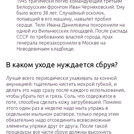
1945 трагически погиб командующий третьим
Белорусским фронтом Иван Черняховский. Ему
было всего 38 лет. Случайный осколок,
попавший в его машину, навылет пробил
сердце. Тело Ивана Даниловича похоронили на
одной из Вильнюсских площадей. После распада
СССР по требованию властей города, прах
генерала перезахоронили в Москве на
Новодевичьем кладбище.
В каком уходе нуждается сбруя?
Лучше всего периодически ухаживать за конной
амуницией: тщательно чистить мокрой губкой, и
делать это надо сразу после каждого использования,
чтобы убрать пот и грязь. Соль, что содержится в
поте, способна сделать кожу загрубевшей. Помимо
этого один раз в неделю надо мыть упражь в
седельном мыльном растворе, только перед этим
обязательно надо отсоединить всевозможные
элементы упряжи друг от друга. После такой
процедуры все части сбруи должны высохнуть