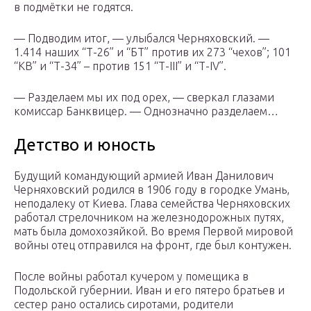
в подмётки не годятся.
— Подводим итог, — улыбался Черняховский. —
1.414 наших “Т-26” и “БТ” против их 273 “чехов”; 101
“КВ” и “Т-34” – против 151 “Т-III” и “Т-IV”.
— Разделаем мы их под орех, — сверкал глазами
комиссар Банквицер. — Однозначно разделаем…
Детство и юность
Будущий командующий армией Иван Данилович
Черняховский родился в 1906 году в городке Умань,
неподалеку от Киева. Глава семейства Черняховских
работал стрелочником на железнодорожных путях,
мать была домохозяйкой. Во время Первой мировой
войны отец отправился на фронт, где был контужен.
После войны работал кучером у помещика в
Подольской губернии. Иван и его пятеро братьев и
сестер рано остались сиротами, родители