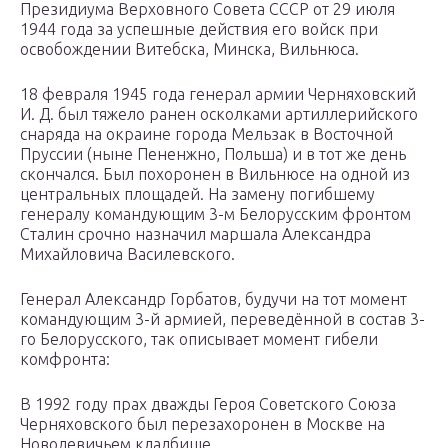
Президиума Верховного Совета СССР от 29 июля
1944 года за успешные действия его войск при
освобождении Витебска, Минска, Вильнюса.
18 февраля 1945 года генерал армии Черняховский
И. Д. был тяжело ранен осколками артиллерийского
снаряда на окраине города Мельзак в Восточной
Пруссии (ныне Пененжно, Польша) и в тот же день
скончался. Был похоронен в Вильнюсе на одной из
центральных площадей. На замену погибшему
генералу командующим 3-м Белорусским фронтом
Сталин срочно назначил маршала Александра
Михайловича Василевского.
Генерал Александр Горбатов, будучи на тот момент
командующим 3-й армией, переведённой в состав 3-
го Белорусского, так описывает момент гибели
комфронта:
В 1992 году прах дважды Героя Советского Союза
Черняховского был перезахоронен в Москве на
Новодевичьем кладбище.