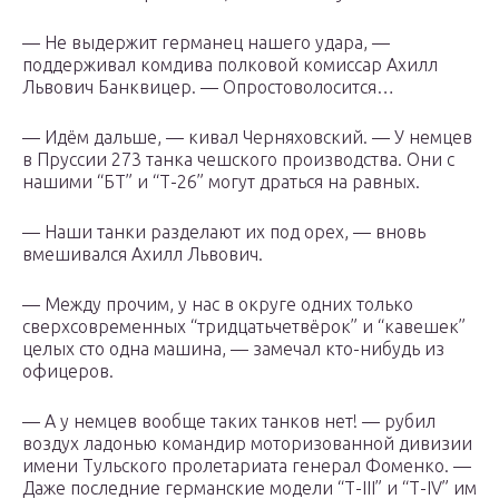
— Не выдержит германец нашего удара, —
поддерживал комдива полковой комиссар Ахилл
Львович Банквицер. — Опростоволосится…
— Идём дальше, — кивал Черняховский. — У немцев
в Пруссии 273 танка чешского производства. Они с
нашими “БТ” и “Т-26” могут драться на равных.
— Наши танки разделают их под орех, — вновь
вмешивался Ахилл Львович.
— Между прочим, у нас в округе одних только
сверхсовременных “тридцатьчетвёрок” и “кавешек”
целых сто одна машина, — замечал кто-нибудь из
офицеров.
— А у немцев вообще таких танков нет! — рубил
воздух ладонью командир моторизованной дивизии
имени Тульского пролетариата генерал Фоменко. —
Даже последние германские модели “Т-III” и “Т-IV” им