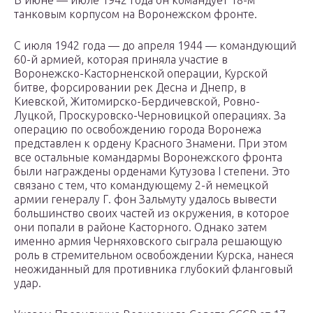
В июне — июле 1942 года он командует 18-м
танковым корпусом на Воронежском фронте.
С июля 1942 года — до апреля 1944 — командующий
60-й армией, которая приняла участие в
Воронежско-Касторненской операции, Курской
битве, форсировании рек Десна и Днепр, в
Киевской, Житомирско-Бердичевской, Ровно-
Луцкой, Проскуровско-Черновицкой операциях. За
операцию по освобождению города Воронежа
представлен к ордену Красного Знамени. При этом
все остальные командармы Воронежского фронта
были награждены орденами Кутузова I степени. Это
связано с тем, что командующему 2-й немецкой
армии генералу Г. фон Зальмуту удалось вывести
большинство своих частей из окружения, в которое
они попали в районе Касторного. Однако затем
именно армия Черняховского сыграла решающую
роль в стремительном освобождении Курска, нанеся
неожиданный для противника глубокий фланговый
удар.