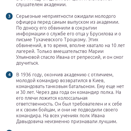
слушателем академии.
Серьезные неприятности ожидали молодого
офицера перед самым выпуском из академии.
По доносу его обвинили в сокрытии
информации о службе его отца у Брусилова и о
письме Тухачевского Троцкому. Этих
обвинений, в то время, вполне хватало на 10 лет
лагерей. Только вмешательство Марии
Ульяновой спасло Ивана от репрессий, и он смог
доучиться.
В 1936 году, окончив академию с отличием,
молодой командир возвратился в Киев,
командовать танковым батальоном. Ему еще нет
и 30 лет. Через два года он командир полка. На
его плечи ложится колоссальная
ответственность. Он был требователен и к себе
и к своим бойцам, и они не подводили своего
командира. На всех учениях полк Ивана
Давыдовича неизменно признавали лучшим.