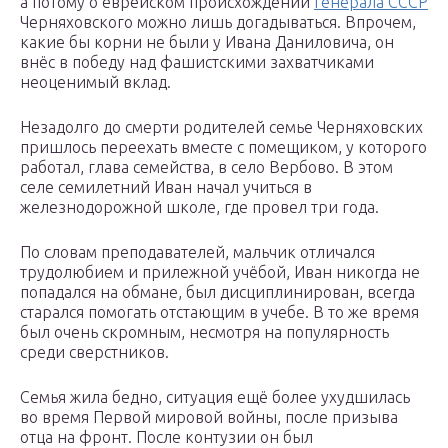
а потому о еврейском происхождении
генерала СССР
Черняховского можно лишь догадываться. Впрочем,
какие бы корни не были у Ивана Даниловича, он
внёс в победу над фашистскими захватчиками
неоценимый вклад.
Незадолго до смерти родителей семье Черняховских
пришлось переехать вместе с помещиком, у которого
работал, глава семейства, в село Вербово. В этом
селе семилетний Иван начал учиться в
железнодорожной школе, где провел три года.
По словам преподавателей, мальчик отличался
трудолюбием и прилежной учёбой, Иван никогда не
попадался на обмане, был дисциплинирован, всегда
старался помогать отстающим в учебе. В то же время
был очень скромным, несмотря на популярность
среди сверстников.
Семья жила бедно, ситуация ещё более ухудшилась
во время Первой мировой войны, после призыва
отца на фронт. После контузии он был