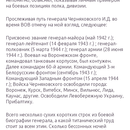
непонятно, объяснял, показывая личным примером
на боевых позициях полка, дивизии.
Прослеживая путь генерала Черняховского И.Д. во
время ВОВ отмечу на мой взгляд, следующее:
Присвоено звание генерал-майора (май 1942 г.);
генерал-лейтенант (14 февраля 1943 г.) ; генерал-
полковник (5 марта 1944 г.); генерал армии (28 июня
1944 г.). Воевал на Воронежском фронте,
командовал танковым корпусом, был контужен.
Далее командарм 60-й армии. Командующий 3-м
Белорусским фронтом (сентябрь 1943 г.);
Командующий Западным фронтом (15 апреля 1944
г.); Войска Черняховского освободили города:
Воронеж, Курск, Витебск, Минск, Вильнюс, Лида,
Каунас, другие. Освободили Левобережную Украину,
Прибалтику.
Всего несколько сухих коротких строк из боевой
биографии генерала, а какой титанический труд
стоит за всем этим. Сколько бессонных ночей