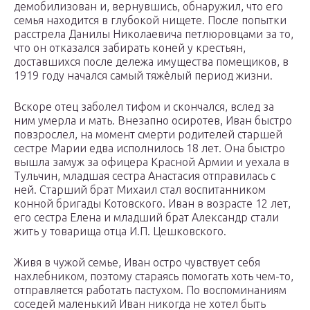
демобилизован и, вернувшись, обнаружил, что его
семья находится в глубокой нищете. После попытки
расстрела Данилы Николаевича петлюровцами за то,
что он отказался забирать коней у крестьян,
доставшихся после дележа имущества помещиков, в
1919 году начался самый тяжёлый период жизни.
Вскоре отец заболел тифом и скончался, вслед за
ним умерла и мать. Внезапно осиротев, Иван быстро
повзрослел, на момент смерти родителей старшей
сестре Марии едва исполнилось 18 лет. Она быстро
вышла замуж за офицера Красной Армии и уехала в
Тульчин, младшая сестра Анастасия отправилась с
ней. Старший брат Михаил стал воспитанником
конной бригады Котовского. Иван в возрасте 12 лет,
его сестра Елена и младший брат Александр стали
жить у товарища отца И.П. Цешковского.
Живя в чужой семье, Иван остро чувствует себя
нахлебником, поэтому стараясь помогать хоть чем-то,
отправляется работать пастухом. По воспоминаниям
соседей маленький Иван никогда не хотел быть