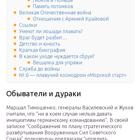
Гибель в Польше
Память потомков
Великая Отечественная война
Отношения с Армией Крайовой
Ссылки
Умеют ли лошади плавать?
Враг будет разбит…
Детство и юность
Краткая биография
В каком уходе нуждается сбруя?
Вешалка для упряжи
Служба до войны
№ 6 — плавучий космодром «Морской старт»
Обыватели и дураки
Маршал Тимошенко, генералы Василевский и Жуков
считали, что “ни в коем случае нельзя давать
инициативы германскому командованию”. В своей
записке “Соображения по плану стратегического
развёртывания Вооруженных Сил Совет­ского
Союза” полководцы предлагали “упредить