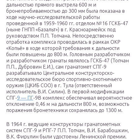
дальностью прямого выстрела 600 м и
бронепробиваемостью до 300 мм была показана в
ходе научно-исследовательской работы
проведенной в 1959-1960 гг. отделом №16 ГСКБ-47
(ныне ГНПП «Базальт») в г. Красноармейск под
руководством П.П. Топчана. Непосредственно
отработка комплекса проводилась в рамках ОКР
«Копьё» в ходе которой требования к дальности
были повышены до 800 м. Головным разработчиком
и разработчиком гранаты являлось ГСКБ-47 (Топчан
П.П., Дубровин Е.И.), сам гранатомет СПГ-9
разрабатывало Центральное конструкторско-
исследовательское бюро спортивно-охотничьего
оружия (ЦКИБ СОО) в г. Тула (ответственный
исполнитель В.И. Силин). В первой модификации
СПГ-
9 — ПГ
-9В комплекс обеспечивал вероятностное
отклонение 0,46 м на дальности 800 м, возможность
поражения бронетехники сохранялась до 1300 м.
В 1964 г. ведущие конструкторы гранатометных
систем СПГ-9 и РПГ-7 П.П. Топчан, В.И. Барабошкин,
В.К. Фирулин были удостоены Ленинской премии.