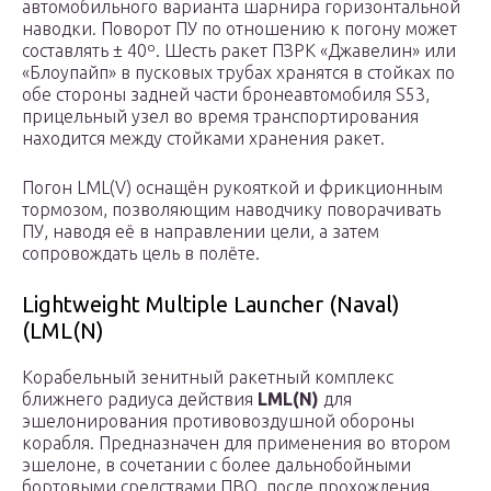
автомобильного варианта шарнира горизонтальной
наводки. Поворот ПУ по отношению к погону может
составлять ± 40º. Шесть ракет ПЗРК «Джавелин» или
«Блоупайп» в пусковых трубах хранятся в стойках по
обе стороны задней части бронеавтомобиля S53,
прицельный узел во время транспортирования
находится между стойками хранения ракет.
Погон LML(V) оснащён рукояткой и фрикционным
тормозом, позволяющим наводчику поворачивать
ПУ, наводя её в направлении цели, а затем
сопровождать цель в полёте.
Lightweight Multiple Launcher (Naval)
(LML(N)
Корабельный зенитный ракетный комплекс
ближнего радиуса действия
LML(N)
для
эшелонирования противовоздушной обороны
корабля. Предназначен для применения во втором
эшелоне, в сочетании с более дальнобойными
бортовыми средствами ПВО, после прохождения