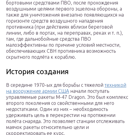
бортовыми средствами ПВО, после прохождения
воздушными целями первого эшелона обороны, а
также для уничтожения внезапно появляющихся на
горизонте средств воздушного нападения
противника (при действиях вблизи береговой
линии, либо в портах, на переправах, реках и т. п.),
там, где дальнобойные средства ПВО
малоэффективны по причине условий местности,
обеспечивающих СВН противника возможность
скрытного подлёта к кораблю.
История создания
В середине 1970-ых для борьбы с тяжелой
техникой
на вооружение армии США
начали поступать
управляемые ракеты M-47 Dragon. Это был комплекс
второго поколения со свойственными для него
недостатками. Один из них – необходимость
удерживать цель в перекрестии на протяжении
полёта снаряда. Это позволяет станции отслеживать
маячок ракеты относительно цели и
скорректировать ее курс.