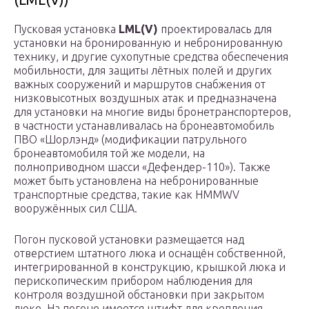
Пусковая установка
LML(V)
проектировалась для
установки на бронированную и небронированную
технику, и другие сухопутные средства обеспечения
мобильности, для защиты лётных полей и других
важных сооружений и маршрутов снабжения от
низковысотных воздушных атак и предназначена
для установки на многие виды бронетранспортеров,
в частности устанавливалась на бронеавтомобиль
ПВО «Шорлэнд» (модификации патрульного
бронеавтомобиля той же модели, на
полноприводном шасси «Дефендер-110»). Также
может быть установлена на небронированные
транспортные средства, такие как HMMWV
вооружённых сил США.
Погон пусковой установки размещается над
отверстием штатного люка и оснащён собственной,
интегрированной в конструкцию, крышкой люка и
перископическим прибором наблюдения для
контроля воздушной обстановки при закрытом
люке. На погоне имеется штифт для крепления