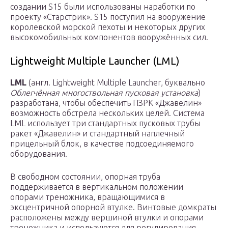
создании S15 были использованы наработки по
проекту «Старстрик». S15 поступил на вооружение
королевской морской пехоты и некоторых других
высокомобильных компонентов вооружённых сил.
Lightweight Multiple Launcher (LML)
LML
(англ. Lightweight Multiple Launcher, буквально
Облегчённая многоствольная пусковая установка
)
разработана, чтобы обеспечить ПЗРК «Джавелин»
возможность обстрела нескольких целей. Система
LML использует три стандартных пусковых трубы
ракет «Джавелин» и стандартный наплечный
прицельный блок, в качестве подсоединяемого
оборудования.
В свободном состоянии, опорная труба
поддерживается в вертикальном положении
опорами треножника, вращающимися в
эксцентричной опорной втулке. Винтовые домкраты
расположены между вершиной втулки и опорами
треножника и используются для регулирования