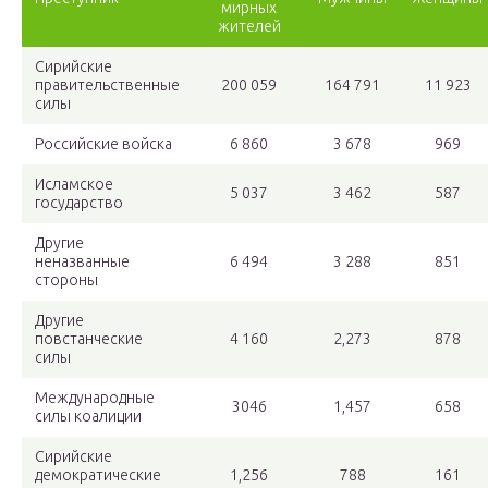
мирных
жителей
Сирийские
правительственные
200 059
164 791
11 923
силы
Российские войска
6 860
3 678
969
Исламское
5 037
3 462
587
государство
Другие
неназванные
6 494
3 288
851
стороны
Другие
повстанческие
4 160
2,273
878
силы
Международные
3046
1,457
658
силы коалиции
Сирийские
демократические
1,256
788
161