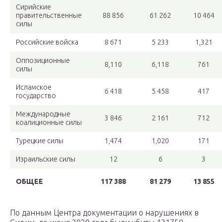
Сирийские
правительственные
88 856
61 262
10 464
силы
Российские войска
8 671
5 233
1,321
Оппозиционные
8,110
6,118
761
силы
Исламское
6 418
5 458
417
государство
Международные
3 846
2 161
712
коалиционные силы
Турецкие силы
1,474
1,020
171
Израильские силы
12
6
3
ОБЩЕЕ
117 388
81 279
13 855
По данным Центра документации о нарушениях в