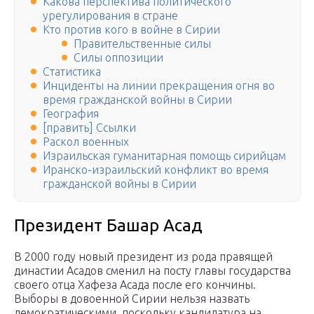
Какова перспектива политического
урегулирования в стране
Кто против кого в войне в Сирии
Правительственные силы
Силы оппозиции
Статистика
Инциденты на линии прекращения огня во
время гражданской войны в Сирии
География
[править] Ссылки
Раскол военных
Израильская гуманитарная помощь сирийцам
Иранско-израильский конфликт во время
гражданской войны в Сирии
Президент Башар Асад
В 2000 году новый президент из рода правящей
династии Асадов сменил на посту главы государства
своего отца Хафеза Асада после его кончины.
Выборы в довоенной Сирии нельзя назвать
демократическими, поскольку кандидатура на