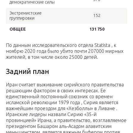
демократические силы
Экстремистские
152
группировки
ОБЩЕЕ
131 750
По данным исследовательского отдела Statista , к
ноябрю 2020 года было убито почти 207000 мирных
жителей, в том числе около 25000 детей.
Задний план
Иран считает выживание сирийского правительства
решающим фактором в своих интересах. Ее
единственный постоянный союзник со времен
исламской революции 1979
года
, Сирия является
важнейшим проездом для «Хезболлы» в Ливане .
Иранские лидеры назвали Сирию «35-й
провинцией» Ирана, а правительство, возглавляемое
президентом Башаром аль-Асадом алавитским
меньшинством, является важным буфером против