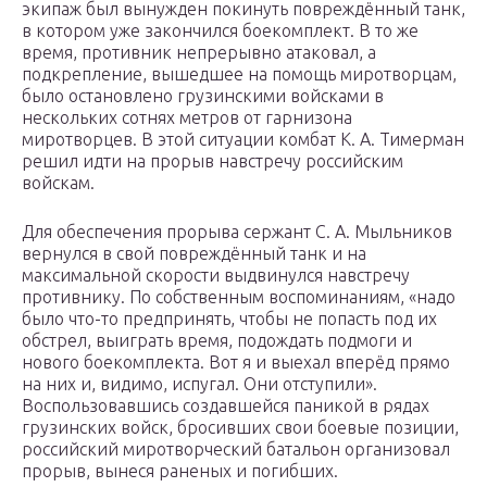
экипаж был вынужден покинуть повреждённый танк,
в котором уже закончился боекомплект. В то же
время, противник непрерывно атаковал, а
подкрепление, вышедшее на помощь миротворцам,
было остановлено грузинскими войсками в
нескольких сотнях метров от гарнизона
миротворцев. В этой ситуации комбат К. А. Тимерман
решил идти на прорыв навстречу российским
войскам.
Для обеспечения прорыва сержант С. А. Мыльников
вернулся в свой повреждённый танк и на
максимальной скорости выдвинулся навстречу
противнику. По собственным воспоминаниям, «надо
было что-то предпринять, чтобы не попасть под их
обстрел, выиграть время, подождать подмоги и
нового боекомплекта. Вот я и выехал вперёд прямо
на них и, видимо, испугал. Они отступили».
Воспользовавшись создавшейся паникой в рядах
грузинских войск, бросивших свои боевые позиции,
российский миротворческий батальон организовал
прорыв, вынеся раненых и погибших.