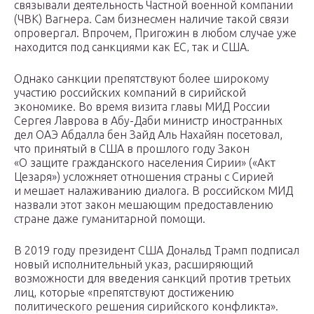
связывали деятельность Частной военной компании
(ЧВК) Вагнера. Сам бизнесмен наличие такой связи
опровергал. Впрочем, Пригожин в любом случае уже
находится под санкциями как ЕС, так и США.
Однако санкции препятствуют более широкому
участию российских компаний в сирийской
экономике. Во время визита главы МИД России
Сергея Лаврова в Абу-Даби министр иностранных
дел ОАЭ Абдалла бен Зайд Аль Нахайян посетовал,
что принятый в США в прошлого году Закон
«О защите гражданского населения Сирии» («Акт
Цезаря») усложняет отношения страны с Сирией
и мешает налаживанию диалога. В российском МИД
назвали этот закон мешающим предоставлению
стране даже гуманитарной помощи.
В 2019 году президент США Дональд Трамп подписал
новый исполнительный указ, расширяющий
возможности для введения санкций против третьих
лиц, которые «препятствуют достижению
политического решения сирийского конфликта».