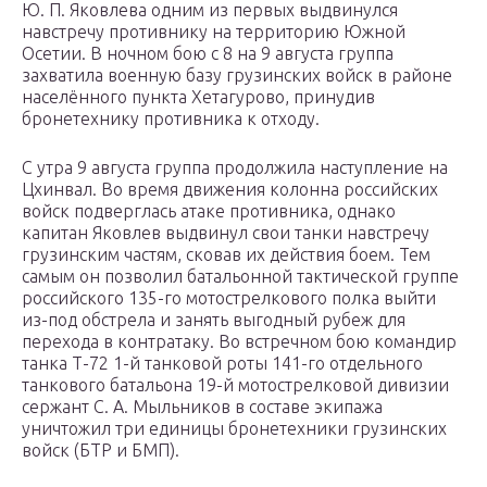
Ю. П. Яковлева одним из первых выдвинулся
навстречу противнику на территорию Южной
Осетии. В ночном бою с 8 на 9 августа группа
захватила военную базу грузинских войск в районе
населённого пункта Хетагурово, принудив
бронетехнику противника к отходу.
С утра 9 августа группа продолжила наступление на
Цхинвал. Во время движения колонна российских
войск подверглась атаке противника, однако
капитан Яковлев выдвинул свои танки навстречу
грузинским частям, сковав их действия боем. Тем
самым он позволил батальонной тактической группе
российского 135-го мотострелкового полка выйти
из-под обстрела и занять выгодный рубеж для
перехода в контратаку. Во встречном бою командир
танка Т-72 1-й танковой роты 141-го отдельного
танкового батальона 19-й мотострелковой дивизии
сержант С. А. Мыльников в составе экипажа
уничтожил три единицы бронетехники грузинских
войск (БТР и БМП).