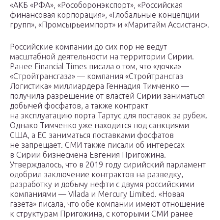
«АКБ «РФА», «Рособоронэкспорт», «Российская
финансовая корпорация», «Глобальные концепции
групп», «Промсырьеимпорт» и «Маритайм Ассистанс».
Российские компании до сих пор не ведут
масштабной деятельности на территории Сирии.
Ранее Financial Times писала о том, что «дочка»
«Стройтрансгаза» — компания «Стройтрансгаз
Логистика» миллиардера Геннадия Тимченко —
получила разрешение от властей Сирии заниматься
добычей фосфатов, а также контракт
на эксплуатацию порта Тартус для поставок за рубеж.
Однако Тимченко уже находится под санкциями
США, а ЕС заниматься поставками фосфатов
не запрещает. СМИ также писали об интересах
в Сирии бизнесмена Евгения Пригожина.
Утверждалось, что в 2019 году сирийский парламент
одобрил заключение контрактов на разведку,
разработку и добычу нефти с двумя российскими
компаниями — Vilada и Mercury Limited. «Новая
газета» писала, что обе компании имеют отношение
к структурам Пригожина, с которыми СМИ ранее