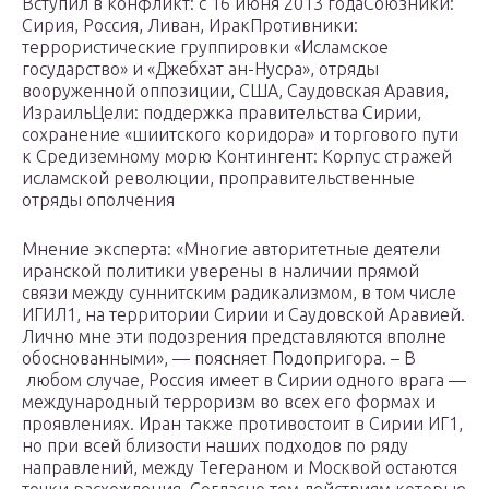
Вступил в конфликт: с 16 июня 2013 годаСоюзники:
Сирия, Россия, Ливан, ИракПротивники:
террористические группировки «Исламское
государство» и «Джебхат ан-Нусра», отряды
вооруженной оппозиции, США, Саудовская Аравия,
ИзраильЦели: поддержка правительства Сирии,
сохранение «шиитского коридора» и торгового пути
к Средиземному морю Контингент: Корпус стражей
исламской революции, проправительственные
отряды ополчения
Мнение эксперта: «Многие авторитетные деятели
иранской политики уверены в наличии прямой
связи между суннитским радикализмом, в том числе
ИГИЛ1, на территории Сирии и Саудовской Аравией.
Лично мне эти подозрения представляются вполне
обоснованными», — поясняет Подопригора. – В
любом случае, Россия имеет в Сирии одного врага —
международный терроризм во всех его формах и
проявлениях. Иран также противостоит в Сирии ИГ1,
но при всей близости наших подходов по ряду
направлений, между Тегераном и Москвой остаются