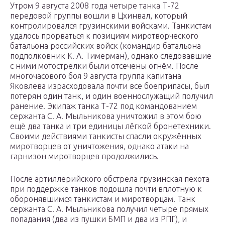
Утром 9 августа 2008 года четыре танка Т-72
передовой группы вошли в Цхинвал, который
контролировался грузинскими войсками. Танкистам
удалось прорваться к позициям миротворческого
батальона российских войск (командир батальона
подполковник К. А. Тимерман), однако следовавшие
с ними мотострелки были отсечены огнём. После
многочасового боя 9 августа группа капитана
Яковлева израсходовала почти все боеприпасы, был
потерян один танк, и один военнослужащий получил
ранение. Экипаж танка Т-72 под командованием
сержанта С. А. Мыльникова уничтожил в этом бою
ещё два танка и три единицы лёгкой бронетехники.
Своими действиями танкисты спасли окружённых
миротворцев от уничтожения, однако атаки на
гарнизон миротворцев продолжились.
После артиллерийского обстрела грузинская пехота
при поддержке танков подошла почти вплотную к
оборонявшимся танкистам и миротворцам. Танк
сержанта С. А. Мыльникова получил четыре прямых
попадания (два из пушки БМП и два из РПГ), и