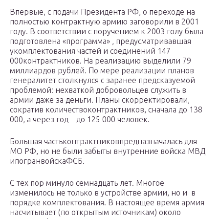
Впервые, с подачи Президента РФ, о переходе на
полностью контрактную армию заговорили в 2001
году. В соответствии с поручением к 2003 голу была
подготовлена «программа» , предусматривавшая
укомплектования частей и соединений 147
000контрактников. На реализацию выделили 79
миллиардов рублей. По мере реализации планов
генералитет столкнулся с заранее предсказуемой
проблемой: нехваткой добровольцев служить в
армии даже за деньги. Планы скорректировали,
сократив количествоконтрактников, сначала до 138
000, а через год – до 125 000 человек.
Большая частьконтрактниковпредназначалась для
МО РФ, но не были забыты внутренние войска МВД
ипогранвойскаФСБ.
С тех пор минуло семнадцать лет. Многое
изменилось не только в устройстве армии, но и в
порядке комплектования. В настоящее время армия
насчитывает (по открытым источникам) около