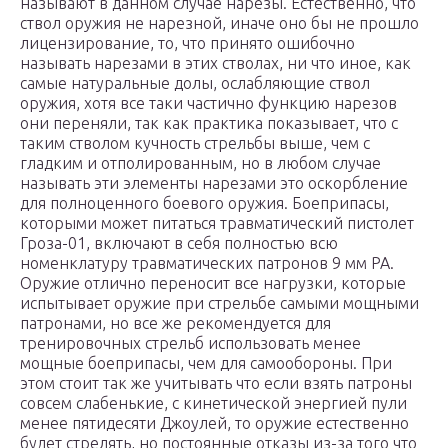
называют в данном случае нарезы. Естественно, что
ствол оружия не нарезной, иначе оно бы не прошло
лицензирование, то, что принято ошибочно
называть нарезами в этих стволах, ни что иное, как
самые натуральные долы, ослабляющие ствол
оружия, хотя все таки частично функцию нарезов
они переняли, так как практика показывает, что с
таким стволом кучность стрельбы выше, чем с
гладким и отполированным, но в любом случае
называть эти элементы нарезами это оскорбление
для полноценного боевого оружия. Боеприпасы,
которыми может питаться травматический пистолет
Гроза-01, включают в себя полностью всю
номенклатуру травматических патронов 9 мм РА.
Оружие отлично переносит все нагрузки, которые
испытывает оружие при стрельбе самыми мощными
патронами, но все же рекомендуется для
тренировочных стрельб использовать менее
мощные боеприпасы, чем для самообороны. При
этом стоит так же учитывать что если взять патроны
совсем слабенькие, с кинетической энергией пули
менее пятидесяти Джоулей, то оружие естественно
будет стрелять, но постоянные отказы из-за того что