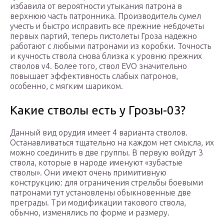
избавила от вероятности утыкания патрона в
верхнюю часть патронника. Производитель сумел
учесть и быстро исправить все прежние не6дочеты
первых партий, теперь пистолеты Гроза надежно
работают с любыми патронами из коробки. Точность
и кучность ствола снова близка к уровню прежних
стволов v4. Более того, ствол EVO значительно
повышает эффективность слабых патронов,
особенно, с мягким шариком.
Какие стволы есть у Грозы-03?
Данный вид орудия имеет 4 варианта стволов.
Останавливаться тщательно на каждом нет смысла, их
можно соединить в две группы. В первую войдут 3
ствола, которые в народе именуют «зубастые
стволы». Они имеют очень примитивную
конструкцию: для ограничения стрельбы боевыми
патронами тут установлены обыкновенные две
преграды. Три модификации такового ствола,
обычно, изменялись по форме и размеру.