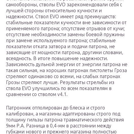
самообороны, стволы EVO зарекомендовали себя с
лучшей стороны относительно кучности и
надежности. Ствол EVO имеет ряд преимуществ:
стабильные показатели кучности вне зависимости от
применяемого патрона; отсутствие отрывов от кучи;
отсутствие необходимости замены боевой пружины
при замене используемого патрона; стабильные
показатели отката затвора и подачи патрона, не
зависящие от мощности патрона, другими словами,
всеядность. В итоге повышение надежности.
Зависимость дульной энергии от энергии патрона не
такая сильная, на хороших патронах пистолеты Гроза
стреляют одинаково со всеми, на слабых патронах
Грозы стреляют лучше. Результаты стрельбы из
ствола EVO улучшились по всем показателям в
сравнении со стволом v4.1.
Патронник отполирован до блеска и строго
калиброван, а магазины адаптированы строго под
толщину гильзы патрона травматического действия
9мм Р.А. Разница в 0,4-мм в расстоянии между
губками нового и прежнего магазина полностью