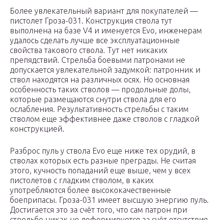
Более увлекательный вариант для покупателей —
пистолет Гроза-031. Конструкция ствола тут
выполнена на базе V4 и именуется Evo, инженерам
удалось сделать лучше все эксплуатационные
свойства такового ствола. Тут нет никаких
препядствий. Стрельба боевыми патронами не
допускается увлекательной задумкой: патронник и
ствол находятся на различных осях. Но основная
особенность таких стволов — продольные долы,
которые размещаются снутри ствола для его
ослабления. Результативность стрельбы с таким
стволом еще эффективнее даже стволов с гладкой
конструкцией.
Разброс пуль у ствола Evo еще ниже тех орудий, в
стволах которых есть разные преграды. Не считая
этого, кучность попаданий еще выше, чем у всех
пистолетов с гладким стволом, в каких
употребляются более высококачественные
боеприпасы. Гроза-031 имеет высшую энергию пуль.
Достигается это за счёт того, что сам патрон при
стрельбе никак не деформируется за счёт отсутствия