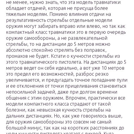
не менее, нужно знать, что эта модель травматики
обладает отдачей, которая не присуща более
тяжелым моделям. Помимо влияния отдачи на
результативность стрельбы отдельные модели
оружия могут забирать вправо или влево, но так как
компактный класс травматики это в первую очередь
оружие самообороны, а не развлекательной
стрельбы, то на дистанции до 5 метров можно
абсолютно спокойно стрелять без поправок,
промахов не будет. Кстати о кучности стрельбы из
этого травматического пистолета. На дистанциях до 5
метров ведет он себя идеально, а вот уже 10 метров
это предел его возможностей, разброс резко
увеличивается, и предугадать точное попадание пули
и ее отклонения от точки прицеливания становиться
непосильной задачей, даже при долгом времени
общения с этим оружием. Впрочем, практически все
модели компактного класса страдают от такой
болезни, как невысокая кучность стрельбы на
дальних дистанциях. Но, как уже говорилось выше,
для оружия самообороны это совсем не самый
большой минус, так как на коротких расстояниях до
цели кучности пистолета хватает с лихвой. Куда