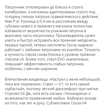
Патронник отполирован до блеска и строго
калиброван, а магазины адаптированы строго под
толщину гильзы патрона травматического действия
9мм Р.А. Разница в 0,4-мм в расстоянии между
губками нового и прежнего магазина полностью
избавила от вероятности утыкания патрона в
верхнюю часть патронника. Производитель сумел
учесть и быстро исправить все прежние не6дочеты
первых партий, теперь пистолеты Гроза надежно
работают с любыми патронами из коробки. Точность
и кучность ствола снова близка к уровню прежних
стволов v4. Более того, ствол EVO значительно
повышает эффективность слабых патронов,
особенно, с мягким шариком.
Впечатления владельца: «Настрел у меня небольшой,
пока все нормально. Ствол — V1, то есть самый
«зубастый», поэтому легкий дискомфорт при чистке.
Стрелял 50 Дж, хотя есть письмо «Техноармса» о
возможности применения любых. Выбирал исходя
из того, как лег в руку. Субъективно Гроза-04