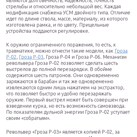
являются долговечность, надежность, точность
стрельбы и относительно небольшой вес. Каждая
модификация снабжена УСМ двойного типа. Отличие
идет по длине ствола, массе, материалу, из которого
изготовлена рамка, и по цвету. Прицельные
устройства поддаются регулировке.
К оружию ограниченного поражения, то есть, к
травматике, можно отнести такие модели, как
Гроза
Р-02
,
Гроза Р-03
, Гроза Р-04 и Гроза Р-06. Механизм
револьвера Гроза Р-02 позволяет сделать шесть
выстрелов до полной перезарядки. В обойме
содержится шесть патронов. Они одновременно
заряжаются в барабан и так же одновременно
извлекаются одним лишь нажатием на экстрактор,
что позволяет быстро и удобно перезаряжать
оружие. Первый выстрел может быть совершен при
взведении курка, но есть возможность самовзвода.
По показателям дульной энергии Гроза Р-02 уступает
своим «собратьям».
Револьвер «Гроза Р-03» является копией Р-02, за