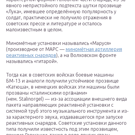
явного непристойного подтекста шутки прозвище
«Лука», имевшее определённую популярность у
солдат, практически не получило отражения в
советских прессе и литературе и осталось
малоизвестным в целом.
Миномётные установки назывались «Маруся»
(производное от МАРС —
миномётная артиллерия
реактивных снарядов
), а на Волховском фронте
назывались «гитарой».
Тогда как в советских войсках боевые машины
БМ-13 и аналоги получили устойчивое прозвище
«Катюша», в немецких войсках эти машины были
прозваны «сталинскими орга́нами»
(нем. Stalinorgel) — из-за ассоциации внешнего вида
пакета направляющих реактивной установки с
системой труб этого музыкального инструмента и из-
за характерного звука, издававшегося при запуске
реактивных снарядов. Советские установки данного
типа получили известность под этим прозвищем,