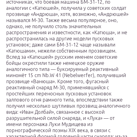
источниках, что боевая машина БМ-31-12, по
аналогии с «Катюшей», получила у советских солдат
прозвище «Андрюша», хотя, возможно, «Андрюшей»
назывался М-30. Также весьма популярное, оно,
однако, не получило столь значительных
распространения и известности, как «Катюша», и не
распространилась на другие модели пусковых
установок; даже сами БМ-31-12 чаще называли
«Катюшами», нежели собственным прозвищем.
Вслед за «Катюшей» русским именем советские
бойцы окрестили также немецкое оружие
аналогичного типа — буксируемый реактивный
миномёт 15 cm Nb.W 41 (Nebelwerfer), получивший
прозвище «Ванюша». Кроме того, фугасный
реактивный снаряд М-30, применявшийся с
простейших переносных пусковых установок
залпового огня рамного типа, впоследствии также
получил несколько шутливых прозвищ аналогичного
вида: «Иван Долбай», связанное с высокой
разрушительной силой снаряда, и «Лука» — от
имени персонажа Луки Мудищева из
порнографической поэмы XIX века, в связи с
характерной формой головной части снаряда; из-за