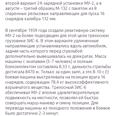
второй вариант 24-зарядной установки МУ-2, а в
августе – третий образец М-132 с пакетом из 8
спаренных рельсовых направляющих для пуска 16
снарядов калибра 132 мм.
В сентябре 1939 года создали реактивную систему
МУ-2 на более подходящем для этой цели трехосном
грузовике ЗИС-6. В этом варианте удлиненные
направляющие устанавливались вдоль автомобиля,
задняя часть которого перед стрельбой
дополнительно вывешивалась на домкратах. Масса
машины с экипажем (5-7 человек) и полным
боекомплектом составляла 8,33 т, дальность стрельбы
достигала 8470 м. Только за один залп, а это 8-10 с (!)
боевая машина выстреливала на позиции врага 16
снарядов, содержащих 78,4 кг высокоэффективного
взрывчатого вещества. Трехосный ЗИС-6
обеспечивал МУ-2 вполне удовлетворительную
подвижность на местности, позволял ей быстро
совершать марш-маневр и смену позиции. Для
перевода машины из походного положения в боевое
было достаточно 2-3 минут.