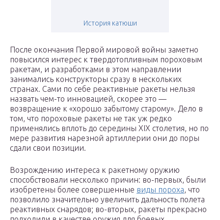
История катюши
После окончания Первой мировой войны заметно
повысился интерес к твердотопливным пороховым
ракетам, и разработками в этом направлении
занимались конструкторы сразу в нескольких
странах. Сами по себе реактивные ракеты нельзя
назвать чем-то инновацией, скорее это —
возвращение к «хорошо забытому старому». Дело в
том, что пороховые ракеты не так уж редко
применялись вплоть до середины XIX столетия, но по
мере развития нарезной артиллерии они до поры
сдали свои позиции.
Возрождению интереса к ракетному оружию
способствовали несколько причин: во-первых, были
изобретены более совершенные
виды пороха
, что
позволило значительно увеличить дальность полета
реактивных снарядов; во-вторых, ракеты прекрасно
подходили в качестве оружия для боевых