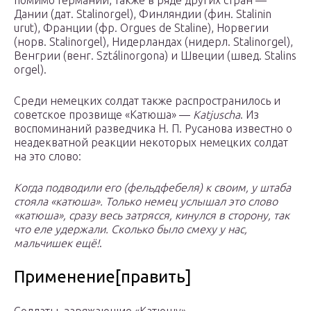
помимо Германии, также в ряде других стран —
Дании (дат. Stalinorgel), Финляндии (фин. Stalinin
urut), Франции (фр. Orgues de Staline), Норвегии
(норв. Stalinorgel), Нидерландах (нидерл. Stalinorgel),
Венгрии (венг. Sztálinorgona) и Швеции (швед. Stalins
orgel).
Среди немецких солдат также распространилось и
советское прозвище «Катюша» —
Katjuscha
. Из
воспоминаний разведчика Н. П. Русанова известно о
неадекватной реакции некоторых немецких солдат
на это слово:
Когда подводили его (фельдфебеля) к своим, у штаба
стояла «катюша». Только немец услышал это слово
«катюша», сразу весь затрясся, кинулся в сторону, так
что еле удержали. Сколько было смеху у нас,
мальчишек ещё!
.
Применение[править]