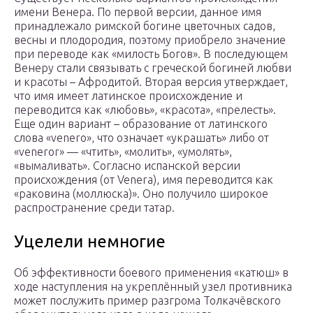
имени Венера. По первой версии, данное имя
принадлежало римской богине цветочных садов,
весны и плодородия, поэтому приобрело значение
при переводе как «милость Богов». В последующем
Венеру стали связывать с греческой богиней любви
и красоты – Афродитой. Вторая версия утверждает,
что имя имеет латинское происхождение и
переводится как «любовь», «красота», «прелесть».
Еще один вариант – образование от латинского
слова «venero», что означает «украшать» либо от
«veneror» — «чтить», «молить», «умолять»,
«вымаливать». Согласно испанской версии
происхождения (от Venera), имя переводится как
«раковина (моллюска)». Оно получило широкое
распространение среди татар.
Уцелели немногие
Об эффективности боевого применения «катюш» в
ходе наступления на укреплённый узел противника
может послужить пример разгрома Толкачёвского