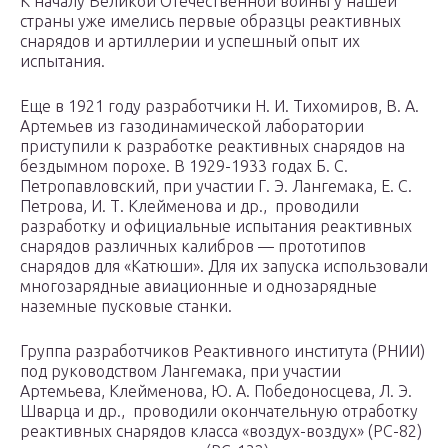
К началу Великой Отечественной войны у нашей
страны уже имелись первые образцы реактивных
снарядов и артиллерии и успешный опыт их
испытания.
Еще в 1921 году разработчики Н. И. Тихомиров, В. А.
Артемьев из газодинамической лаборатории
приступили к разработке реактивных снарядов на
бездымном порохе. В 1929-1933 годах Б. С.
Петропавловский, при участии Г. Э. Лангемака, Е. С.
Петрова, И. Т. Клейменова и др., проводили
разработку и официальные испытания реактивных
снарядов различных калибров — прототипов
снарядов для «Катюши». Для их запуска использовали
многозарядные авиационные и однозарядные
наземные пусковые станки.
Группа разработчиков Реактивного института (РНИИ)
под руководством Лангемака, при участии
Артемьева, Клейменова, Ю. А. Победоносцева, Л. Э.
Шварца и др., проводили окончательную отработку
реактивных снарядов класса «воздух-воздух» (РС-82)