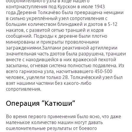
оборонительного узла в ходе нашего
контрнаступления под Курском в июле 1943
года.Деревня Толкачёво была превращена немцами
в сильно укреплённый узел сопротивления с
большим количеством блиндажей и дзотов в 5-12
накатов, с развитой сетью траншей и ходов
сообщений. Подходы к деревне были плотно
минированы и прикрыты проволочными
заграждениями.Залпами реактивной артиллерии
значительная часть дзотов была разрушена, траншеи
вместе с находившейся в них вражеской пехотой
засыпаны, огневая система полностью подавлена. Из
всего гарнизона узла, насчитывавшего 450-500
человек, уцелели только 28. Толкачёвский узел был
взят нашими частями без какого-либо
сопротивления.
Операция “Катюши”
Во время первого применения было ясно, что даже
маленькое количество машин могут давать
ошеломительные результаты от боевого