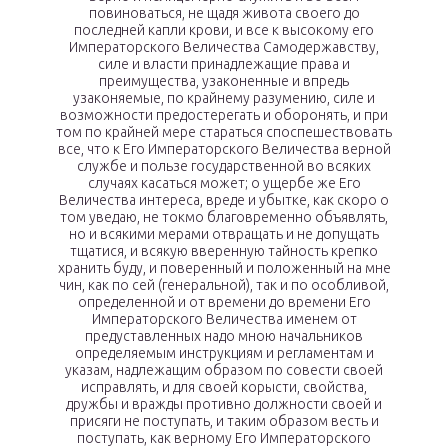
повиноваться, не щадя живота своего до
последней капли крови, и все к высокому его
Императорского Величества Самодержавству,
силе и власти принадлежащие права и
преимущества, узаконенные и впредь
узаконяемые, по крайнему разумению, силе и
возможности предостерегать и оборонять, и при
том по крайней мере стараться споспешествовать
все, что к Его Императорского Величества верной
службе и пользе государственной во всяких
случаях касаться может; о ущербе же Его
Величества интереса, вреде и убытке, как скоро о
том уведаю, не токмо благовременно объявлять,
но и всякими мерами отвращать и не допущать
тщатися, и всякую вверенную тайность крепко
хранить буду, и поверенный и положенный на мне
чин, как по сей (генеральной), так и по особливой,
определенной и от времени до времени Его
Императорского Величества именем от
предуставленных надо мною начальников
определяемым инструкциям и регламентам и
указам, надлежащим образом по совести своей
исправлять, и для своей корысти, свойства,
дружбы и вражды противно должности своей и
присяги не поступать, и таким образом весть и
поступать, как верному Его Императорского