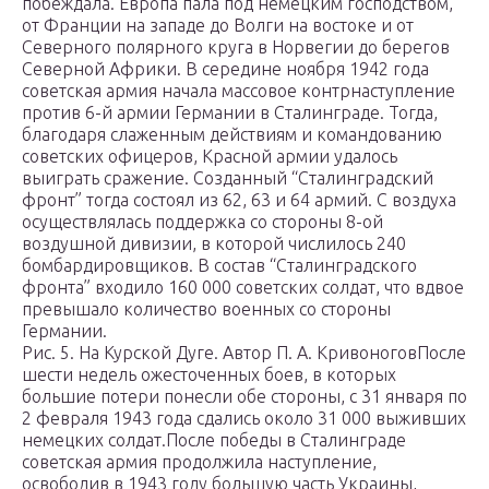
побеждала. Европа пала под немецким господством,
от Франции на западе до Волги на востоке и от
Северного полярного круга в Норвегии до берегов
Северной Африки. В середине ноября 1942 года
советская армия начала массовое контрнаступление
против 6-й армии Германии в Сталинграде. Тогда,
благодаря слаженным действиям и командованию
советских офицеров, Красной армии удалось
выиграть сражение. Созданный “Сталинградский
фронт” тогда состоял из 62, 63 и 64 армий. С воздуха
осуществлялась поддержка со стороны 8-ой
воздушной дивизии, в которой числилось 240
бомбардировщиков. В состав “Сталинградского
фронта” входило 160 000 советских солдат, что вдвое
превышало количество военных со стороны
Германии.
Рис. 5. На Курской Дуге. Автор П. А. КривоноговПосле
шести недель ожесточенных боев, в которых
большие потери понесли обе стороны, с 31 января по
2 февраля 1943 года сдались около 31 000 выживших
немецких солдат.После победы в Сталинграде
советская армия продолжила наступление,
освободив в 1943 году большую часть Украины,