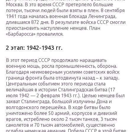
Москва. В это время СССР претерпело большие
потери, тысячи людей были взяты в плен. 8 сентября
1941 года началась военная блокада Ленинграда,
длившаяся 872 дня. В результате войска СССР смогли
приостановить наступление немцев. План
«Барбаросса» провалился.
2 этап: 1942-1943 гг.
В этот период СССР продолжало наращивать
военную мощь, росла промышленность, оборона.
Благодаря неимоверным усилиям советских войск
граница фронта была отодвинута назад – к западу.
Центральным событием этого периода стала
величайшая в истории Сталинградская битва (17
июля 1942 — 2 февраля 1943 гг.). Целью немцев был
захват Сталинграда, большой излучины Дона и
волгодонского перешейка. В ходе битвы было
уничтожено более 50 армий, корпусов и дивизий
врагов, истреблено около 2 тысяч танков, 3 тысяч
самолетов и 70 тысяч автомобилей, существенно
ослабла немецкая авиация. Победа СССР в этой битве