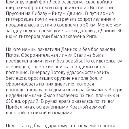
Командующий фон Лееб развернул свое войско
широким фронтом и направил его из Восточной
Пруссии на Либаву – Ригу – Двинск. В пути армия
гитлеровцев почти не встречала сопротивления и
продвигалась в сутки в среднем по 50 км. Менее чем
за одну неделю немецкие танки дошли до Двины. 30
июня гитлеровцами была захвачена Рига.
На юге немцы захватили Двинск и без боя заняли
Псков. Оборонительная линия Сталина была
преодолена ими почти без борьбы. По свидетельству
очевидцев, советские войска отходили очень
поспешно. Генералу Зотову удалось остановить
беглецов, бросивших оружие на поле боя, и
сформировать из них дивизию, которая
просуществовала два дня и опять разбежалась. За три
недели немцами было захвачено 35 тыс. пленных и
650 ед. орудий. В руках врага оказалась почти вся
Прибалтика с оставленными Красной армией
военной техникой и складами.
Под г. Тарту, благодаря тому, что сюда московской