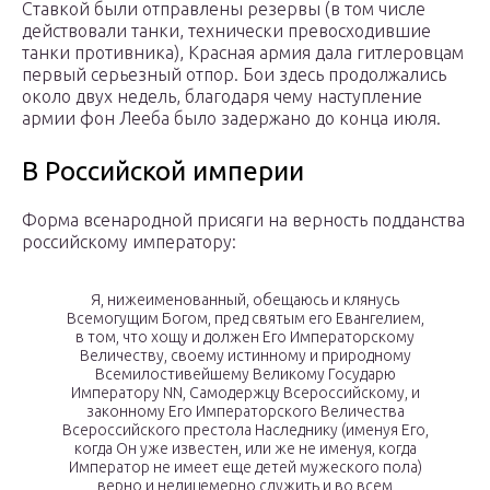
Ставкой были отправлены резервы (в том числе
действовали танки, технически превосходившие
танки противника), Красная армия дала гитлеровцам
первый серьезный отпор. Бои здесь продолжались
около двух недель, благодаря чему наступление
армии фон Лееба было задержано до конца июля.
В Российской империи
Форма всенародной присяги на верность подданства
российскому императору:
Я, нижеименованный, обещаюсь и клянусь
Всемогущим Богом, пред святым его Евангелием,
в том, что хощу и должен Его Императорскому
Величеству, своему истинному и природному
Всемилостивейшему Великому Государю
Императору NN, Самодержцу Всероссийскому, и
законному Его Императорского Величества
Всероссийского престола Наследнику (именуя Его,
когда Он уже известен, или же не именуя, когда
Император не имеет еще детей мужеского пола)
верно и нелицемерно служить и во всем