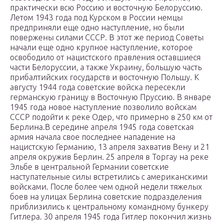
практически всю Россию и восточную Белоруссию.
Летом 1943 года под Курском в России немцы
предприняли еще одно наступление, но были
повержены силами СССР. В этот же период Советы
начали еще одно крупное наступление, которое
освободило от нацистского правления оставшиеся
части Белоруссии, а также Украину, большую часть
прибалтийских государств и восточную Польшу. К
августу 1944 года советские войска пересекли
германскую границу в Восточную Пруссию. В январе
1945 года новое наступление позволило войскам
СССР подойти к реке Одер, что примерно в 250 км от
Берлина.В середине апреля 1945 года советская
армия начала свое последнее нападение на
нацистскую Германию, 13 апреля захватив Вену и 21
апреля окружив Берлин. 25 апреля в Торгау на реке
Эльбе в центральной Германии советские
наступательные силы встретились с американскими
войсками. После более чем одной недели тяжелых
боев на улицах Берлина советские подразделения
приблизились к центральному командному бункеру
Гитлера. 30 апреля 1945 года Гитлер покончил жизнь