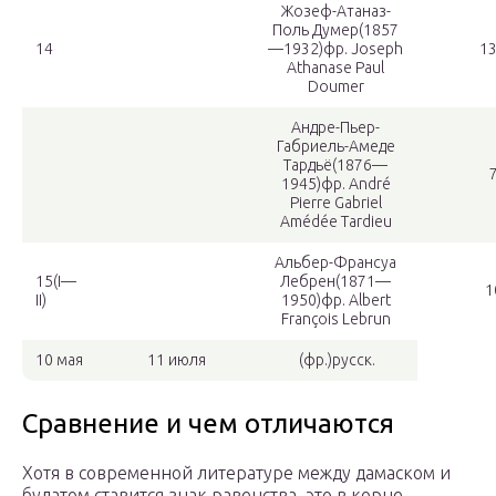
Жозеф-Атаназ-
Поль Думер
(1857
14
—1932)фр. Joseph
1
Athanase Paul
Doumer
Андре-Пьер-
Габриель-Амеде
Тардьё
(1876—
1945)фр. André
Pierre Gabriel
Amédée Tardieu
Альбер-Франсуа
15(I—
Лебрен
(1871—
1
II)
1950)фр. Albert
François Lebrun
10 мая
11 июля
(фр.)русск.
Сравнение и чем отличаются
Хотя в современной литературе между дамаском и
булатом ставится знак равенства, это в корне