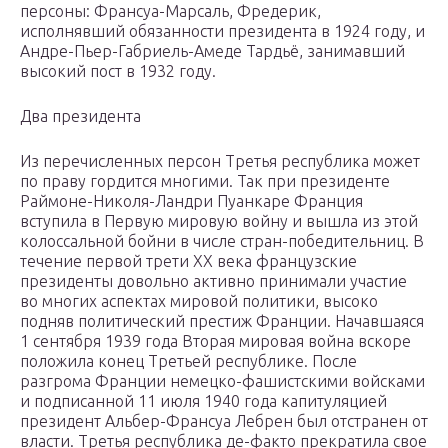
персоны: Франсуа-Марсаль, Фредерик,
исполнявший обязанности президента в 1924 году, и
Андре-Пьер-Габриель-Амеде Тардьё, занимавший
высокий пост в 1932 году.
Два президента
Из перечисленных персон Третья республика может
по праву гордится многими. Так при президенте
Раймоне-Николя-Ландри Пуанкаре Франция
вступила в Первую мировую войну и вышла из этой
колоссальной бойни в числе стран-победительниц. В
течение первой трети XX века французские
президенты довольно активно принимали участие
во многих аспектах мировой политики, высоко
подняв политический престиж Франции. Начавшаяся
1 сентября 1939 года Вторая мировая война вскоре
положила конец Третьей республике. После
разгрома Франции немецко-фашистскими войсками
и подписанной 11 июля 1940 года капитуляцией
президент Альбер-Франсуа Лебрен был отстранен от
власти. Третья республика де-факто прекратила свое