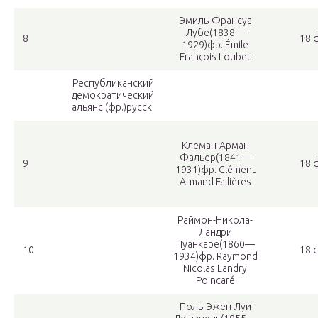
Эмиль-Франсуа
Лубе
(1838—
8
18 
1929)фр. Émile
François Loubet
Республиканский
демократический
альянс (фр.)русск.
Клеман-Арман
Фальер
(1841—
9
18 
1931)фр. Clément
Armand Fallières
Раймон-Никола-
Ландри
Пуанкаре
(1860—
10
18 
1934)фр. Raymond
Nicolas Landry
Poincaré
Поль-Эжен-Луи