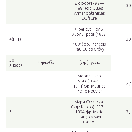
Дюфор
(1798—
30
1881)фр. Jules
Armand Stanislas
Dufaure
Франсуа-Поль-
Жюль Греви
(1807
4(I—II)
—
30
1891)фр. François
Paul Jules Grévy
30
2 декабря
(фр.)русск.
января
Морис-Пьер
Рувье
(1842—
2 
1911)фр. Maurice
Pierre Rouvier
Мари-Франсуа-
Сади Карно
(1837—
5
1894)фр. Marie
3 
François Sadi
Carnot