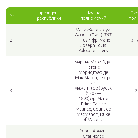
президент
Начало
Око
№
республики
полномочий
пол
Мари-Жозеф-Луи-
Адольф Тьер
(1797
2
—1877)фр. Marie
31 
Joseph Louis
Adolphe Thiers
маршалМари-Эдм-
Патрис-
Морис,граф де
Мак-Магон, герцог
де
Мажант (фр.)русск.
3
2
(1808—
1893)фр. Marie
Edme Patrice
Maurice, Count de
MacMahon, Duke
of Magenta
Жюль-Арман-
Станислас