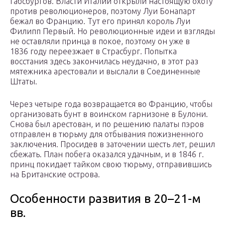
Габсбургов. Власти Италии открыли настоящую охоту
против революционеров, поэтому Луи Бонапарт
бежал во Францию. Тут его принял король Луи
Филипп Первый. Но революционные идеи и взгляды
не оставляли принца в покое, поэтому он уже в
1836 году переезжает в Страсбург. Попытка
восстания здесь закончилась неудачно, в этот раз
мятежника арестовали и выслали в Соединенные
Штаты.
Через четыре года возвращается во Францию, чтобы
организовать бунт в воинском гарнизоне в Булони.
Снова был арестован, и по решению палаты пэров
отправлен в тюрьму для отбывания пожизненного
заключения. Просидев в заточении шесть лет, решил
сбежать. План побега оказался удачным, и в 1846 г.
принц покидает тайком свою тюрьму, отправившись
на Британские острова.
Особенности развития в 20–21-м
вв.