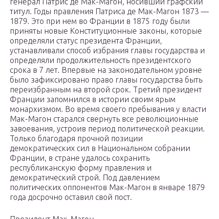
генерал Патрис де Мак-Магон, носивший графский
титул. Годы правления Патриса де Мак-Магон 1873 —
1879. Это при нем во Франции в 1875 году были
приняты новые Конституционные законы, которые
определяли статус президента Франции,
устанавливали способ избрания главы государства и
определяли продолжительность президентского
срока в 7 лет. Впервые на законодательном уровне
было зафиксировано право главы государства быть
переизбранным на второй срок. Третий президент
Франции запомнился в истории своим ярым
монархизмом. Во время своего пребывания у власти
Мак-Магон старался свернуть все революционные
завоевания, устроив период политической реакции.
Только благодаря прочной позиции
демократических сил в Национальном собрании
Франции, в стране удалось сохранить
республиканскую форму правления и
демократический строй. Под давлением
политических оппонентов Мак-Магон в январе 1879
года досрочно оставил свой пост.