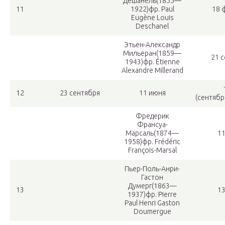
Дешанель
(1855—
11
1922)фр. Paul
18 
Eugène Louis
Deschanel
Этьен-Александр
Мильеран
(1859—
21 
1943)фр. Étienne
Alexandre Millerand
12
23 сентября
11 июня
(сентябрь
Фредерик
Франсуа-
Марсаль
(1874—
1
1958)фр. Frédéric
François-Marsal
Пьер-Поль-Анри-
Гастон
Думерг
(1863—
13
1
1937)фр. Pierre
Paul Henri Gaston
Doumergue