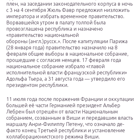
плен, на заседании законодательного корпуса в ночь
с 3 на 4 сентября Жюль Фавр предложил низложить
императора и избрать временное правительство.
Ворвавшейся утром в палату толпой была
провозглашена республика и назначено
«правительство национальной
обороны (англ.)русск.». После капитуляции Парижа
(28 января года) правительство назначило на 8
февраля общие выборы в национальное собрание,
прошедшие с согласия немцев. 17 февраля года
национальное собрание избрало «главой
исполнительной власти французской республики»
Адольфа Тьера, а 31 августа года — утвердило его
президентом республики.
11 июля года после поражения Франции и оккупации
большей её части Германией президент Альбер
Лебрен был отрешён от власти Национальным
собранием, созванным в Виши и передавшим власть
маршалу Анри-Филиппу Петену, что означало де-
факто конец Третьей республики и установление
коллаборационистского режима Виши.