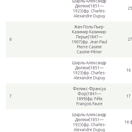
Шарль-Александр
Дюпюи
(1851—
2
1923)фр. Charles-
Alexandre Dupuy
Жан-Поль-Пьер-
Казимир Казимир-
Перье
(1847—
6
2
1907)фр. Jean Paul
Pierre Casimir
Casimir-Périer
Шарль-Александр
Дюпюи
(1851—
16
1923)фр. Charles-
Alexandre Dupuy
Феликс-Франсуа
Фор
(1841—
7
17
1899)фр. Félix
François Faure
Шарль-Александр
Дюпюи
(1851—
16 
1923)фр. Charles-
Alexandre Dupuy