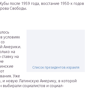
Кубы после 1959 года, восстание 1950-х годов
трова Свободы.
шлось
 в условиях
 со
ой Америки.
олько на
 ставку на
ие
бинские
Список президентов израиля
 от
вания. Уже
, и новую Латинскую Америку, в которой
н выбирали социалистов и социал-