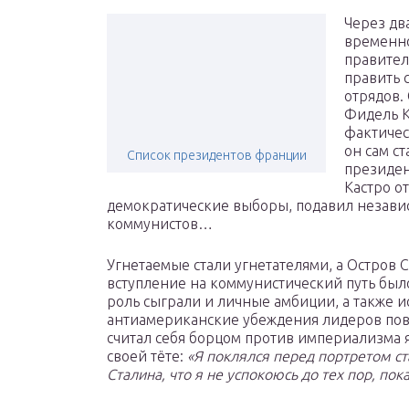
Через дв
временно
правител
править 
отрядов.
Фидель К
фактичес
он сам с
Список президентов франции
президен
Кастро о
демократические выборы, подавил независ
коммунистов…
Угнетаемые стали угнетателями, а Остров
вступление на коммунистический путь был
роль сыграли и личные амбиции, а также 
антиамериканские убеждения лидеров повс
считал себя борцом против империализма я
своей тёте:
«Я поклялся перед портретом ст
Сталина, что я не успокоюсь до тех пор, пок