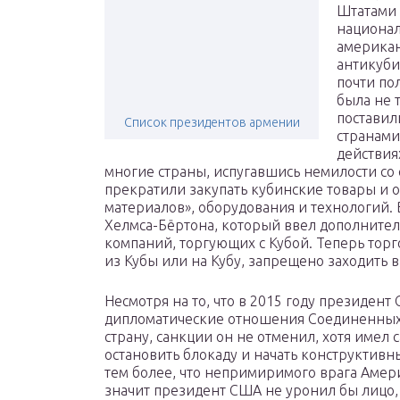
Штатами 
национал
американ
антикуби
почти по
была не 
поставил
Список президентов армении
странами
действия
многие страны, испугавшись немилости со
прекратили закупать кубинские товары и о
материалов», оборудования и технологий. 
Хелмса-Бёртона, который ввел дополните
компаний, торгующих с Кубой. Теперь то
из Кубы или на Кубу, запрещено заходить
Несмотря на то, что в 2015 году президен
дипломатические отношения Соединенных 
страну, санкции он не отменил, хотя имел 
остановить блокаду и начать конструктивн
тем более, что непримиримого врага Амер
значит президент США не уронил бы лицо