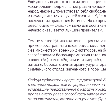
Ещё довольно долго энергия революции, 
маскировали неприглядное развитие полит
народ наконец почувствовал себя свободн
и начал двигаться к лучшей жизни, а Кубе
последствия правления Батисты. Но со вре
революцию — слишком мало для достижени
нечасто оказывается лучшим правителем.
Тем не менее Кубинская революция стала
пример бесстрашия и вдохновила миллион
с её множеством военных диктаторов, на б
способствовала бескомпромиссная готовнос
o muerte!» (то есть «Родина или смерть!»),
Батисты. Сорокатысячная армия узурпатора
с маленького отряда, загнанного в горы Сь
Победа кубинского народа над диктатурой Б
о котором подхватили информационные аген
устаревшие представления о народных масс
продемонстрировав способность народа пут
от правительства, которое его угнетает (Эрн