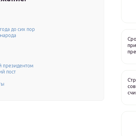
года до сих пор
 народа
Сро
при
пр
ий президентом
ий пост
Стр
ты
сов
счи