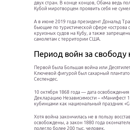
двух стран. В конце концов, Обама ведь п
Кубой миротворцем проявить себя не сумел
А в июне 2019 года президент Дональд Тр
бьющие по туристической сфере «острова с
круизных судов на Кубу, а также запреще
самолетам с территории США.
Период войн за свободу
Первой была Большая война или Десятилетн
Ключевой фигурой был сахарный плантатор
Сеспендес.
10 октября 1868 года — дата освобождения 
Декларацию Независимости – «Манифест 10 
кубинцами как национальный праздник «Gri
Хотя война закончилась не в пользу восст
освобождены, а закон 1880 года окончате
полегло более 200 тыс. человек.