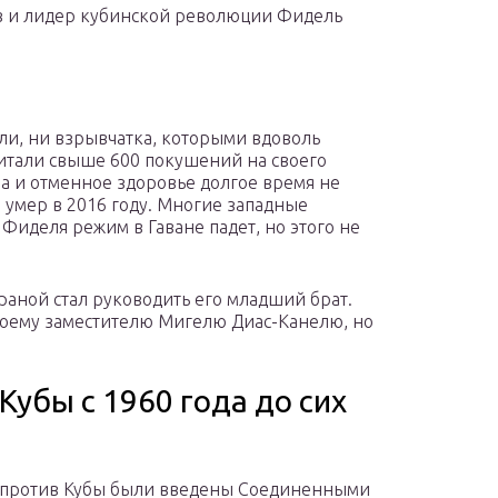
в и лидер кубинской революции Фидель
ули, ни взрывчатка, которыми вдоволь
читали свыше 600 покушений на своего
а и отменное здоровье долгое время не
умер в 2016 году. Многие западные
 Фиделя режим в Гаване падет, но этого не
траной стал руководить его младший брат.
своему заместителю Мигелю Диас-Канелю, но
убы с 1960 года до сих
 против Кубы были введены Соединенными