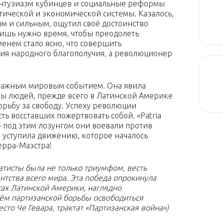
энтузиазм кубинцев и социальные реформы
ической и экономической системы. Казалось,
ым и сильным, ощутил своё достоинство
 лишь нужно время, чтобы преодолеть
менем стало ясно, что совершить
я народного благополучия, а революционер
 важным мировым событием. Она явила
ы людей, прежде всего в Латинской Америке
орьбу за свободу. Успеху революции
ть восставших пожертвовать собой. «Patria
 — под этим лозунгом они воевали против
 уступила движению, которое началось
ерра-Маэстра!
атисты была не только триумфом, весть
тства всего мира. Эта победа опрокинула
ах Латинской Америки, наглядно
ём партизанской борьбы освободиться
есто Че Гевара, трактат «Партизанская война»)