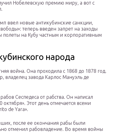
олучил Нобелевскую премию миру, а вот с
.
амп ввел новые антикубинские санкции,
вободы»: теперь введен запрет на заходы
ны полеты на Кубу частным и корпоративным
 кубинского народа
яя война. Она проходила с 1868 до 1878 год.
, владелец завода Карлос Мануэль де
рабов Сеспедеса от рабства. Он написал
октября». Этот день отмечается всеми
to de Yara».
авших, после ее окончания рабы были
льно отменил рабовладение. Во время войны