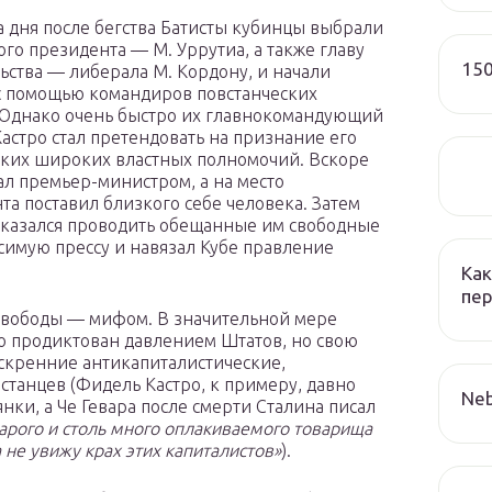
а дня после бегства Батисты кубинцы выбрали
го президента — М. Уррутиа, а также главу
150
ьства — либерала М. Кордону, и начали
с помощью командиров повстанческих
 Однако очень быстро их главнокомандующий
астро стал претендовать на признание его
ких широких властных полномочий. Вскоре
тал премьер-министром, а на место
та поставил близкого себе человека. Затем
тказался проводить обещанные им свободные
имую прессу и навязал Кубе правление
Как
пер
 Свободы — мифом. В значительной мере
о продиктован давлением Штатов, но свою
искренние антикапиталистические,
танцев (Фидель Кастро, к примеру, давно
Neb
нки, а Че Гевара после смерти Сталина писал
арого и столь много оплакиваемого товарища
а не увижу крах этих капиталистов»
).