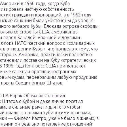
Америки в 1960 году, когда Куба
изировала частную собственность
ских граждан и корпораций, а в 1962 году
нские санкции были ужесточены до уровня
лного эмбарго Кубы. Блокада острова свободы
только со стороны США, американцы
и перед Канадой, Японией и другими
 блока НАТО жесткий вопрос о «солидарных
х в отношении Кубы», что привело к тому, что
 стороны Америки, практически полностью
становили поставки на Кубу «стратегических
В 1996 года Конгресс США принял закон
льные санкции против иностранных
рговым судам, перевозящим любую продукцию
 в порты Соединенных Штатов.
т США Барак Обама восстановил
Штатов с Кубой и даже лично посетил
самые сильные рычаги для того чтобы
ый диалог с новыми кубинскими властями,
ики — Фиделя Кастро, уже не было в живых, а
, начни он реально потепление отношений