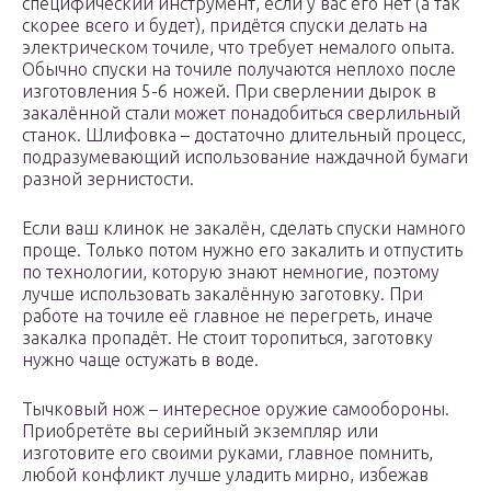
специфический инструмент, если у вас его нет (а так
скорее всего и будет), придётся спуски делать на
электрическом точиле, что требует немалого опыта.
Обычно спуски на точиле получаются неплохо после
изготовления 5-6 ножей. При сверлении дырок в
закалённой стали может понадобиться сверлильный
станок. Шлифовка – достаточно длительный процесс,
подразумевающий использование наждачной бумаги
разной зернистости.
Если ваш клинок не закалён, сделать спуски намного
проще. Только потом нужно его закалить и отпустить
по технологии, которую знают немногие, поэтому
лучше использовать закалённую заготовку. При
работе на точиле её главное не перегреть, иначе
закалка пропадёт. Не стоит торопиться, заготовку
нужно чаще остужать в воде.
Тычковый нож – интересное оружие самообороны.
Приобретёте вы серийный экземпляр или
изготовите его своими руками, главное помнить,
любой конфликт лучше уладить мирно, избежав