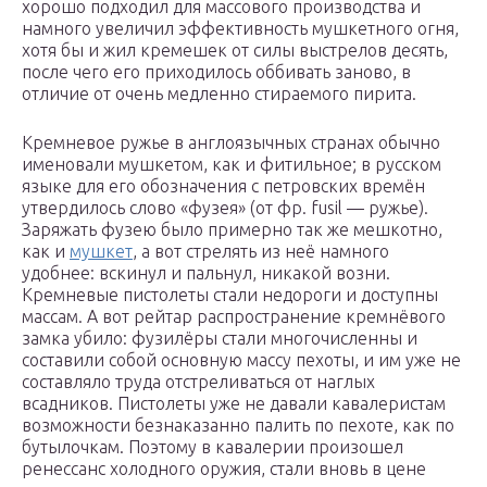
хорошо подходил для массового производства и
намного увеличил эффективность мушкетного огня,
хотя бы и жил кремешек от силы выстрелов десять,
после чего его приходилось оббивать заново, в
отличие от очень медленно стираемого пирита.
Кремневое ружье в англоязычных странах обычно
именовали мушкетом, как и фитильное; в русском
языке для его обозначения с петровских времён
утвердилось слово «фузея» (от фр. fusil — ружье).
Заряжать фузею было примерно так же мешкотно,
как и
мушкет
, а вот стрелять из неё намного
удобнее: вскинул и пальнул, никакой возни.
Кремневые пистолеты стали недороги и доступны
массам. А вот рейтар распространение кремнёвого
замка убило: фузилёры стали многочисленны и
составили собой основную массу пехоты, и им уже не
составляло труда отстреливаться от наглых
всадников. Пистолеты уже не давали кавалеристам
возможности безнаказанно палить по пехоте, как по
бутылочкам. Поэтому в кавалерии произошел
ренессанс холодного оружия, стали вновь в цене