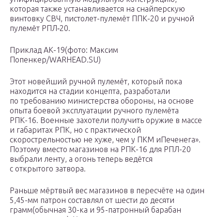
которая также устанавливается на снайперскую
винтовку СВЧ, пистолет-пулемёт ППК-20 и ручной
пулемёт РПЛ‑20.
Приклад АК-19(фото: Максим
Попенкер/WARHEAD.SU)
Этот новейший ручной пулемёт, который пока
находится на стадии концепта, разработали
по требованию министерства обороны, на основе
опыта боевой эксплуатации ручного пулемёта
РПК-16. Военные захотели получить оружие в массе
и габаритах РПК, но с практической
скорострельностью не хуже, чем у ПКМ иПеченега».
Поэтому вместо магазинов на РПК-16 для РПЛ-20
выбрали ленту, а огонь теперь ведётся
с открытого затвора.
Раньше мёртвый вес магазинов в пересчёте на один
5,45-мм патрон составлял от шести до десяти
грамм(обычная 30-ка и 95-патронный барабан