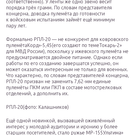
соответственно). У ленты же одно звено весит
порядка трёх грамм. По словам представителя
концерна, доводка пулемёта до готовности
к войсковым испытаниям займёт ещё минимум
пару лет.
Формально РПЛ-20 — не конкурент для ковровского
пулемётаКорд»-5,45(его создают по темеТокарь-2»
для МВД России), поскольку у ижевского пулемёта не
предусматривается двойное питание. Однако если
работы по его созданию завершатся успешно, он
может оказаться интересным не только для военных.
Что характерно, по словам представителей концерна,
РПЛ-20 призван не заменить 7,62-мм единые
пулемёты ПКМ или ПКП в составе мотострелковых
отделений, а дополнить их.
РПЛ-20(фото: Калашников)
Ещё одной новинкой, вызвавшей оживлённый
интерес у молодой аудитории и иронию у более
старших посетителей, стало ружье МР-155Ультима»