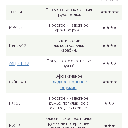
Первая советская лёгкая
ТОЗ-34
★★★★★
двухстволка.
Простое и надёжное
МР-153
★★★★
народное ружьё.
Тактический
Вепрь-12
гладкоствольный
★★★★
карабин.
Популярное охотничье
МЦ 21-12
★★★★
ружьё.
Эффективное
гладкоствольное
Сайга-410
★★★★
оружие
.
Простое и надёжное
ИЖ-58
ружьё, популярное в
★★★
течение десятков лет.
Классическое охотничье
ружьё не потерявшее
ИЖ-18
★★★