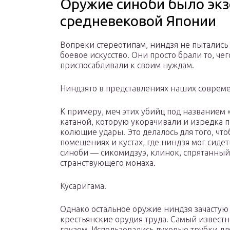
Оружие синоби было эк
средневековой Японии
Вопреки стереотипам, ниндзя не пытались
боевое искусство. Они просто брали то, чег
приспосабливали к своим нуждам.
Ниндзято в представлениях наших соврем
К примеру, меч этих убийц под названием 
катаной, которую укорачивали и изредка 
колющие удары. Это делалось для того, чт
помещениях и кустах, где ниндзя мог сиде
синоби — сикомидзуэ, клинок, спрятанный в
странствующего монаха.
Кусаригама.
Однако остальное оружие ниндзя зачасту
крестьянские орудия труда. Самый известн
грузом. Использовались духовые трубки д