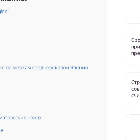
ine”
Сро
при
пр
же по меркам средневековой Японии
Стр
сов
счи
 матросских ножах
ре