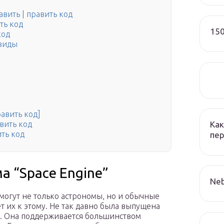
вить | править код
ть код
150
код
 виды
авить код]
Как
вить код
ть код
пер
 “Space Engine”
Neb
 могут не только астрономы, но и обычные
 их к этому. Не так давно была выпущена
”. Она поддерживается большинством