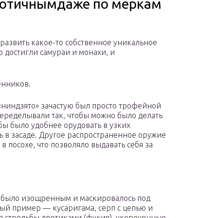
зотичнымдаже по меркам
 развить какое-то собственное уникальное
о достигли самураи и монахи, и
енников.
«ниндзято» зачастую был просто трофейной
переделывали так, чтобы можно было делать
обы было удобнее орудовать в узких
ть в засаде. Другое распространенное оружие
 посохе, что позволяло выдавать себя за
ю было изощренным и маскировалось под
ый пример — кусаригама, серп с цепью и
ля стрельбы дротиками (фукия), укороченные