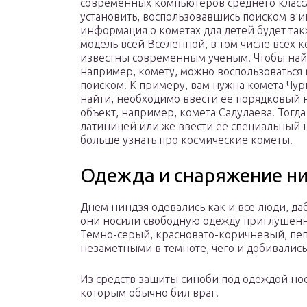
современных компьютеров среднего класса
установить, воспользовавшись поиском в и
информация о кометах для детей будет так
модель всей Вселенной, в том числе всех к
известны современным ученым. Чтобы най
например, комету, можно воспользоватьс
поиском. К примеру, вам нужна комета Чур
найти, необходимо ввести ее порядковый н
объект, например, комета Садулаева. Тогд
латиницей или же ввести ее специальный 
больше узнать про космические кометы.
Одежда и снаряжение н
Днем ниндзя одевались как и все люди, да
они носили свободную одежду приглушенн
Темно-серый, красновато-коричневый, пеп
незаметными в темноте, чего и добивались
Из средств защиты синоби под одеждой но
которым обычно бил враг.