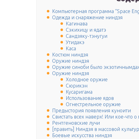
Компьютерная программа “Space Eng
Одежда и снаряжение ниндзя
Кагинава
Сэкихицу и ядатэ
Сандзяку-тэнугуи
Утидакэ
Каса
Костюм ниндзя
Оружие ниндзя
Оружие синоби было экзотичнымда
Оружие ниндзя
Холодное оружие
Сюрикэн
Кусаригама
Использование ядов
Огнестрельное оружие
Предыстория появления куноити
Свистать всех наверх! Или кое-что о
Рентгеновские лучи
[править] Ниндзя в массовой культу
Боевые искусства ниндзя