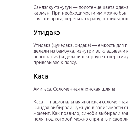
Сандзяку-тэнугуи — полотенце цвета одеж
карман. При необходимости им можно было
связать врага, перевязать рану, отфильтров
Утидакэ
Утидакэ (цукэдакэ, хидакэ) — емкость для 
делали из бамбука, изнутри выкладывали 
возгорания) и делали в корпусе отверстия 
привязывая к поясу.
Каса
Амигаса. Соломенная японская шляпа
Каса — национальная японская соломенная
ниндзя выбирали нужную в зависимости от 
момент. Как правило, синоби выбирали а
поля, под которой можно спрятать и свое л