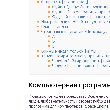
Ф[править | править код]
Фуйин Дзюцу: Сики Фудзинпра
Фуншы Тенсейправить | прави
Фудзя Хоинправить | править 
Нож разведчика НР 40: популярные
Кланы ниндзя
Страницы в категории «Ниндзюцу»
A
B
E
Воины ниндзя: только факты
Тануки Нейри но Дзюцу[править | пр
Чидори(Райкири)править | пра
Чидори Нагашиправить | прави
Компьютерная программа
К счастью, сегодня исследовать Вселенную
люди, любознательность которых побуждает
программа для компьютеров “Space Engine