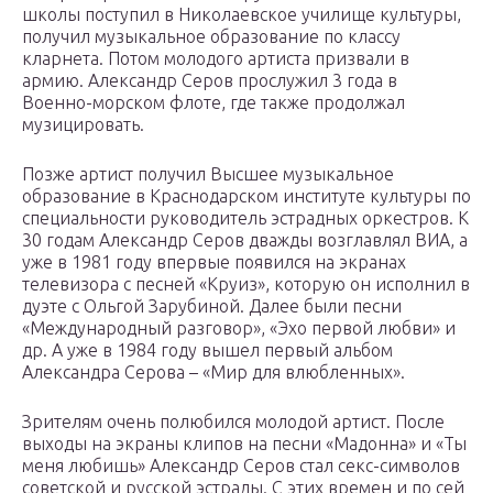
школы поступил в Николаевское училище культуры,
получил музыкальное образование по классу
кларнета. Потом молодого артиста призвали в
армию. Александр Серов прослужил 3 года в
Военно-морском флоте, где также продолжал
музицировать.
Позже артист получил Высшее музыкальное
образование в Краснодарском институте культуры по
специальности руководитель эстрадных оркестров. К
30 годам Александр Серов дважды возглавлял ВИА, а
уже в 1981 году впервые появился на экранах
телевизора с песней «Круиз», которую он исполнил в
дуэте с Ольгой Зарубиной. Далее были песни
«Международный разговор», «Эхо первой любви» и
др. А уже в 1984 году вышел первый альбом
Александра Серова – «Мир для влюбленных».
Зрителям очень полюбился молодой артист. После
выходы на экраны клипов на песни «Мадонна» и «Ты
меня любишь» Александр Серов стал секс-символов
советской и русской эстрады. С этих времен и по сей