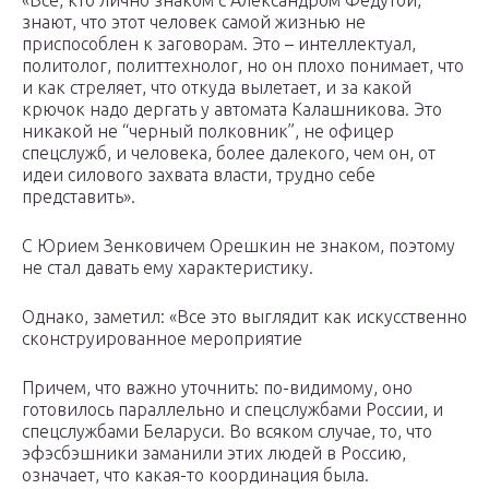
«Все, кто лично знаком с Александром Федутой,
знают, что этот человек самой жизнью не
приспособлен к заговорам. Это – интеллектуал,
политолог, политтехнолог, но он плохо понимает, что
и как стреляет, что откуда вылетает, и за какой
крючок надо дергать у автомата Калашникова. Это
никакой не “черный полковник”, не офицер
спецслужб, и человека, более далекого, чем он, от
идеи силового захвата власти, трудно себе
представить».
С Юрием Зенковичем Орешкин не знаком, поэтому
не стал давать ему характеристику.
Однако, заметил: «Все это выглядит как искусственно
сконструированное мероприятие
Причем, что важно уточнить: по-видимому, оно
готовилось параллельно и спецслужбами России, и
спецслужбами Беларуси. Во всяком случае, то, что
эфэсбэшники заманили этих людей в Россию,
означает, что какая-то координация была.