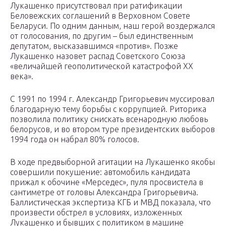
Лукашенко присутствовал при ратификации
Беловежских соглашений в Верховном Совете
Беларуси. По одним данным, наш герой воздержался
от голосования, по другим – был единственным
депутатом, высказавшимся «против». Позже
Лукашенко назовет распад Советского Союза
«величайшей геополитической катастрофой ХХ
века».
С 1991 по 1994 г. Александр Григорьевич муссировал
благодарную тему борьбы с коррупцией. Риторика
позволила политику снискать всенародную любовь
белорусов, и во втором туре президентских выборов
1994 года он набрал 80% голосов.
В ходе предвыборной агитации на Лукашенко якобы
совершили покушение: автомобиль кандидата
прижал к обочине «Мерседес», пуля просвистела в
сантиметре от головы Александра Григорьевича.
Баллистическая экспертиза КГБ и МВД показала, что
произвести обстрел в условиях, изложенных
Лукашенко и бывших с политиком в машине