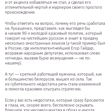
и от акцента избавляться не стал, а сделал его
отличительной чертой и маркером своего простого
происхождения.
Чтобы ответить на вопрос, почему его речь сработала
на Лукашенко, представьте, как выглядел бы
в начале 90-х молодой красивый политик, который
говорит на чистейшем русском и знает в придачу
несколько иностранных языков (а такой пример был
в России, где интеллигентнейший Егор Гайдар,
возражая народным депутатам, использовал слово
«отнюдь», вызвав бурю возмущения — не по-
нашему).
А тут — крепкий работящий мужчина, который, как
и большинство белорусов, вышел из села. Так
из губительного недостатка речь стала изюминкой
и помогла красивее отыграть стратегию.
Если у вас есть недостатки, которые сразу бросаются
в глаза, их, скорее всего, бесполезно скрывать.
Впишите эти несовершенства в образ и иногда