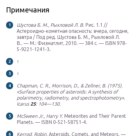
Примечания
Шустова Б. М., Рыхловой Л. В.
Рис. 1.1 //
Астероидно-кометная опасность: вчера, сегодня,
завтра / Под ред. Шустова Б. М., Рыхловой Л.
В.. —
М.
: Физматлит, 2010. — 384 с. — ISBN 978-
5-9221-1241-3.
↑
↑
Chapman, C. R., Morrison, D., & Zellner, B. (1975).
«Surface properties of asteroids: A synthesis of
polarimetry, radiometry, and spectrophotometry».
Icarus
25
: 104—130.
McSween Jr., Harry Y.
Meteorites and Their Parent
Planets. — ISBN 0-521-58751-4.
Kerrod, Robin.
Asteroids, Comets, and Meteors. —