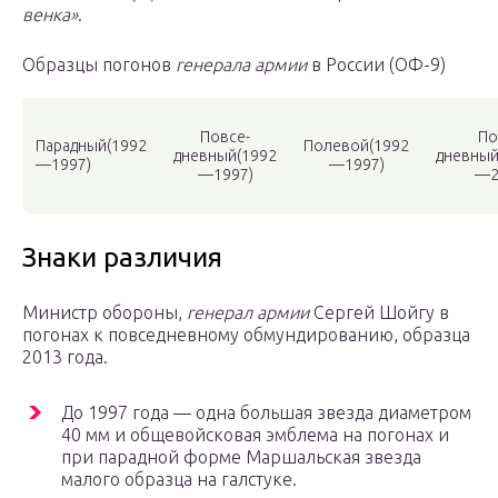
венка»
.
Образцы погонов
генерала армии
в России (ОФ-9)
Повсе-
По
Парадный(1992
Полевой(1992
дневный(1992
дневный
—1997)
—1997)
—1997)
—2
Знаки различия
Министр обороны,
генерал армии
Сергей Шойгу в
погонах к повседневному обмундированию, образца
2013 года.
До 1997 года — одна большая звезда диаметром
40 мм и общевойсковая эмблема на погонах и
при парадной форме Маршальская звезда
малого образца на галстуке.