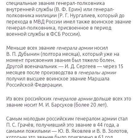
специальные звания генерал-полковника
внутренней службы (В. Ф. Ерин) или генерал-
полковника милиции (Р. Г. Нургалиев, который до
перехода в МВД России имел также воинское звание
генерал-полковника, присвоенное в период
военной службы в ФСБ России).
Меньше всех звание
генерала армии
носил
В. П. Дубынин (полтора месяца), который уже на
момент присвоения звания был тяжело болен.
Другой военачальник — И. Д. Сергеев — через 15
месяцев после производства в
генералы армии
получил высшее воинское звание Маршала
Российской Федерации.
Из всех российских
генералов армии
дольше всех это
звание носит М. И. Барсуков (более 20 лет).
Самым молодым российским генералом армии стал
П. С. Грачёв, получивший это звание в 44 года, а
самыми пожилыми — Ю. В. Яковлев и В. В. Золотов,
которым это звание было присвоено в 61 год.