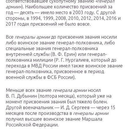
соответствовавшее сухопутному званию
«генерал
армии»
). Наибольшее количество присвоений за
год — десять — имело место в 2003 году. С другой
стороны, в 1994, 1999, 2008, 2010, 2012, 2014, 2016 и
2017 годах присвоений не было вовсе.
Все
генералы армии
до присвоения звания носили
либо воинское звание генерал-полковника, либо
специальные звания генерал-полковника
внутренней службы (В. Ф. Ерин) или генерал-
полковника милиции (Р. Г. Нургалиев, который до
перехода в МВД России имел также воинское звание
генерал-полковника, присвоенное в период
военной службы в ФСБ России).
Меньше всех звание
генерала армии
носил
В. П. Дубынин (полтора месяца), который уже на
момент присвоения звания был тяжело болен.
Другой военачальник — И. Д. Сергеев — через 15
месяцев после производства в
генералы армии
получил высшее воинское звание Маршала
Российской Федерации.