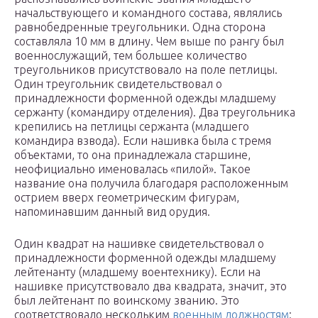
начальствующего и командного состава, являлись
равнобедренные треугольники. Одна сторона
составляла 10 мм в длину. Чем выше по рангу был
военнослужащий, тем большее количество
треугольников присутствовало на поле петлицы.
Один треугольник свидетельствовал о
принадлежности форменной одежды младшему
сержанту (командиру отделения). Два треугольника
крепились на петлицы сержанта (младшего
командира взвода). Если нашивка была с тремя
объектами, то она принадлежала старшине,
неофициально именовалась «пилой». Такое
название она получила благодаря расположенным
острием вверх геометрическим фигурам,
напоминавшим данный вид орудия.
Один квадрат на нашивке свидетельствовал о
принадлежности форменной одежды младшему
лейтенанту (младшему воентехнику). Если на
нашивке присутствовало два квадрата, значит, это
был лейтенант по воинскому званию. Это
соответствовало нескольким
военным должностям
: