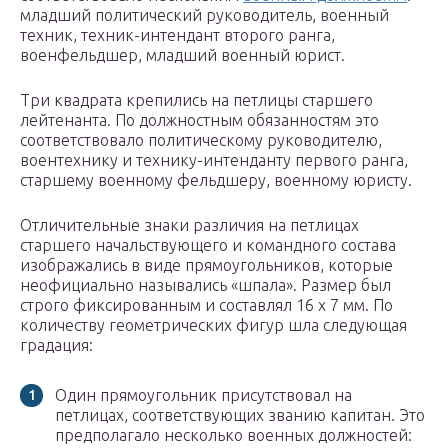
младший политический руководитель, военный
техник, техник-интендант второго ранга,
военфельдшер, младший военный юрист.
Три квадрата крепились на петлицы старшего
лейтенанта. По должностным обязанностям это
соответствовало политическому руководителю,
воентехнику и технику-интенданту первого ранга,
старшему военному фельдшеру, военному юристу.
Отличительные знаки различия на петлицах
старшего начальствующего и командного состава
изображались в виде прямоугольников, которые
неофициально назывались «шпала». Размер был
строго фиксированным и составлял 16 х 7 мм. По
количеству геометрических фигур шла следующая
градация:
Один прямоугольник присутствовал на
петлицах, соответствующих званию капитан. Это
предполагало несколько военных должностей: