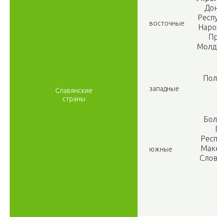
Дон
Респу
восточные
Наро
Пр
Молд
Пол
западные
Славянские
страны
Бол
Рес
Маке
южные
Слов