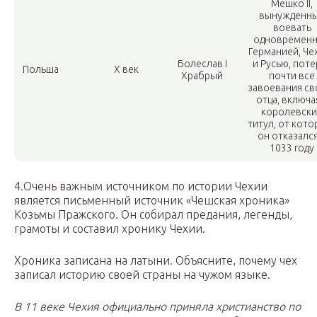
Мешко II,
вынужденн
воевать
одновременн
Германией, Че
Болеслав I
и Русью, поте
Польша
X век
Храбрый
почти все
завоевания св
отца, включа
королевск
титул, от кото
он отказался
1033 году
4.Очень важным источником по истории Чехии
является письменный источник «Чешская хроника»
Козьмы Пражского. Он собирал предания, легенды,
грамоты и составил хронику Чехии.
Хроника записана на латыни. Объясните, почему чех
записал историю своей страны на чужом языке.
В 11 веке Чехия официально приняла христианство по