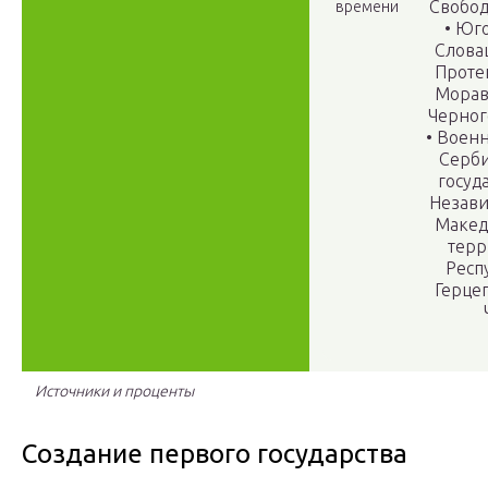
Свобо
времени
• Юг
Словац
Проте
Морав
Черног
• Воен
Серби
госуд
Незави
Макед
терр
Респ
Герце
Источники и проценты
Создание первого государства