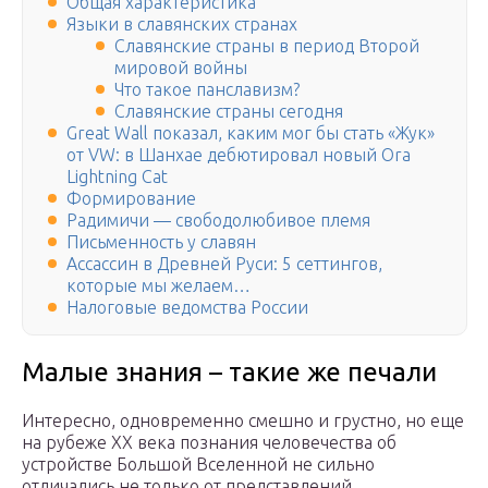
Общая характеристика
Языки в славянских странах
Славянские страны в период Второй
мировой войны
Что такое панславизм?
Славянские страны сегодня
Great Wall показал, каким мог бы стать «Жук»
от VW: в Шанхае дебютировал новый Ora
Lightning Cat
Формирование
Радимичи — свободолюбивое племя
Письменность у славян
Ассассин в Древней Руси: 5 сеттингов,
которые мы желаем…
Налоговые ведомства России
Малые знания – такие же печали
Интересно, одновременно смешно и грустно, но еще
на рубеже XX века познания человечества об
устройстве Большой Вселенной не сильно
отличались не только от представлений