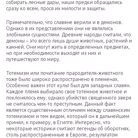
собирать лесные дары, наши предки обращались
сразу ко всем, прося их милости и защиты.
Примечательно, что славяне верили и в демонов.
Однако в их представлениях они не являлись
злобными сущностями. Древние народы считали, что
демоны – это всего лишь души животных, растений и
камней. Они могут жить в определенных предметах,
но при необходимости выходят из них и
путешествуют по миру.
Тотемизм или почитание прародителя-животного
тоже было широко распространено в племенах.
Особенно важен этот культ был для западных славян.
Каждое племя выбирало свое тотемное животное и
поклонялось ему, однако убийство священного зверя
не считалось чем-то преступным. Данный факт
является существенным отличием между славянским
тотемизмом и тем видом, который он в дальнейшем
принял, к примеру, в Египте. Интересно, что
некоторые историки считают легенды об оборотнях,
столь распространенные в Европе, результатом