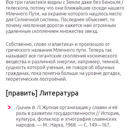
Все три галактики видны с Земли даже без бинокля /
телескопа, потому что они ближайшие соседи нашего
Млечного Пути, на окраине которого нашлось место
для Солнечной системы. Последнее объясняет, то
почему «молочная дорога» кажется нам огромным
удаленным скоплением множества звезд.
Собственно, слово «галактика» и произошло от
греческого названия Млечного пути. Теперь так
называют все гигантские скопления космического
вещества и различной энергии, например, темной,
сущность которой ученым, не говоря об обычных
гражданах, пока понятна больше на уровне догадок,
теоретических построений.
[править] Литература
Грачев В. П.
Жупная организация у славян и её
роль в развитии государственности // История,
культура, фольклор и этнография славянских
народов. — М.: Наука, 1968. — С. 149—167.