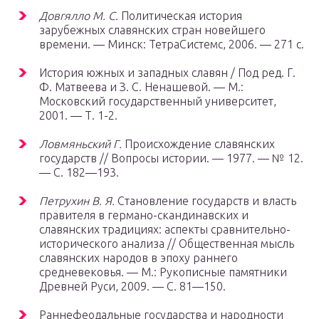
Довгялло М. С.
Политическая история
зарубежных славянских стран новейшего
времени. — Минск: ТетраСистемс, 2006. — 271 с.
История южных и западных славян / Под ред. Г.
Ф. Матвеева и З. С. Ненашевой. — М.:
Московский государственный университет,
2001. — Т. 1-2.
Ловмяньский Г.
Происхождение славянских
государств // Вопросы истории. — 1977. — № 12.
— С. 182—193.
Петрухин В. Я.
Становление государств и власть
правителя в германо-скандинавских и
славянских традициях: аспекты сравнительно-
исторического анализа // Общественная мысль
славянских народов в эпоху раннего
средневековья. — М.: Рукописные памятники
Древней Руси, 2009. — С. 81—150.
Раннефеодальные государства и народности