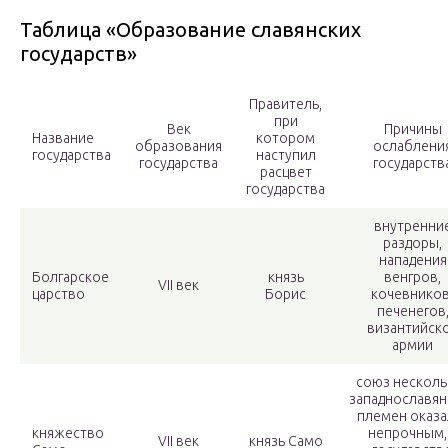
Таблица «Образование славянских
государств»
Правитель,
при
Век
Причины
Название
котором
образования
ослаблени
государства
наступил
государства
государств
расцвет
государства
внутренни
раздоры,
нападения
Болгарское
князь
венгров,
VII век
царство
Борис
кочевников
печенегов
византийск
армии
союз несколь
западнославян
племен оказа
княжество
непрочным,
VII век
князь Само