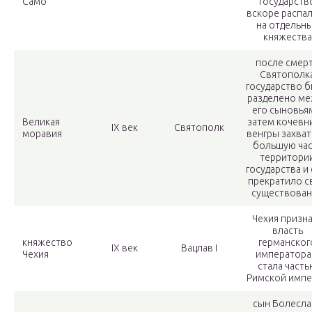
Само
государств
вскоре распа
на отдельн
княжества
после смер
Святополк
государство 
разделено ме
его сыновья
Великая
затем кочевн
IX век
Святополк
моравия
венгры захва
большую час
территори
государства и
прекратило с
существова
Чехия призн
власть
княжество
германског
IX век
Вацлав I
Чехия
императора
стала часть
Римской импе
сын Болесла