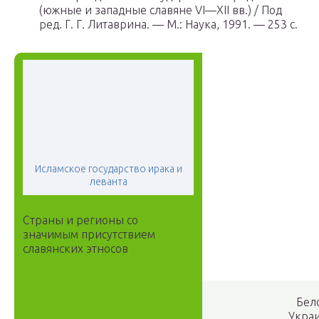
(южные и западные славяне VI—XII вв.) / Под
ред. Г. Г. Литаврина. — М.: Наука, 1991. — 253 с.
Исламское государство ирака и
леванта
Страны и регионы со
значимым присутствием
славянских этносов
Бело
Укра