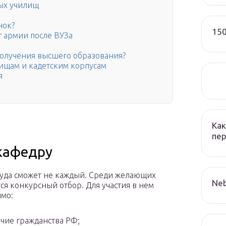
ых училищ
нок?
150
т армии после ВУЗа
получения высшего образования?
ищам и кадетским корпусам
я
Как
пер
 кафедру
туда сможет не каждый. Среди желающих
Neb
ся конкурсный отбор. Для участия в нем
мо:
чие гражданства РФ;