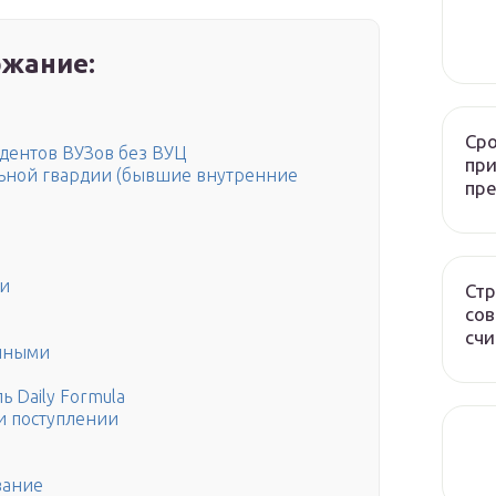
жание:
Сро
дентов ВУЗов без ВУЦ
при
ьной гвардии (бывшие внутренние
пр
ки
Стр
сов
счи
енными
ь Daily Formula
и поступлении
вание