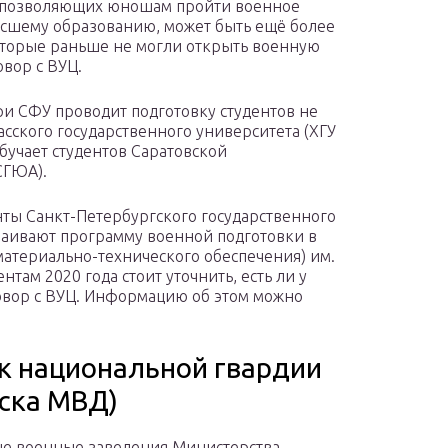
, позволяющих юношам пройти военное
ысшему образованию, может быть ещё более
оторые раньше не могли открыть военную
овор с ВУЦ.
ри СФУ проводит подготовку студентов не
асского государственного университета (ХГУ
обучает студентов Саратовской
СГЮА).
нты Санкт-Петербургского государственного
ваивают программу военной подготовки в
атериально-технического обеспечения) им.
там 2020 года стоит уточнить, есть ли у
овор с ВУЦ. Информацию об этом можно
к национальной гвардии
ска МВД)
е военные заведения Министерства