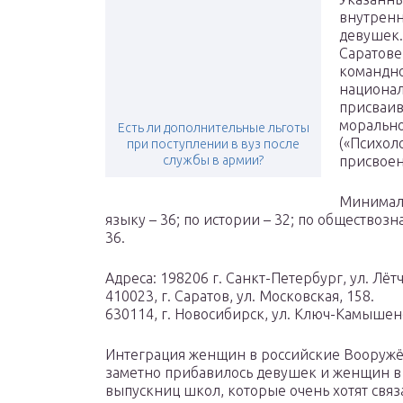
внутренн
девушек.
Саратове
командно
национал
присваив
морально
Есть ли дополнительные льготы
(«Психоло
при поступлении в вуз после
службы в армии?
присвоен
Минималь
языку – 36; по истории – 32; по обществозн
36.
Адреса: 198206 г. Санкт-Петербург, ул. Лёт
410023, г. Саратов, ул. Московская, 158.
630114, г. Новосибирск, ул. Ключ-Камышенск
Интеграция женщин в российские Вооружё
заметно прибавилось девушек и женщин в 
выпускниц школ, которые очень хотят связ