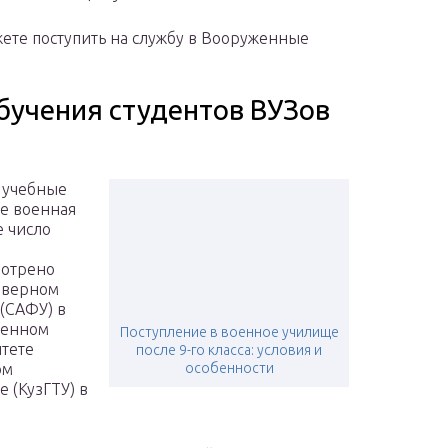
ете поступить на службу в Вооруженные
бучения студентов ВУЗов
е учебные
де военная
е число
мотрено
еверном
(САФУ) в
венном
Поступление в военное училище
тете
после 9-го класса: условия и
ом
особенности
 (КузГТУ) в