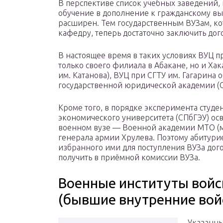
В перспективе список учебных заведений
обучение в дополнение к гражданскому в
расширен. Тем государственным ВУЗам, к
кафедру, теперь достаточно заключить дог
В настоящее время в таких условиях ВУЦ п
только своего филиала в Абакане, но и Хак
им. Катанова), ВУЦ при СГТУ им. Гагарина 
государственной юридической академии (
Кроме того, в порядке эксперимента студе
экономического университета (СПбГЭУ) ос
военном вузе — Военной академии МТО (м
генерала армии Хрулева. Поэтому абитуриен
избранного ими для поступления ВУЗа дог
получить в приёмной комиссии ВУЗа.
Военные институты войс
(бывшие внутренние вой
Указанны