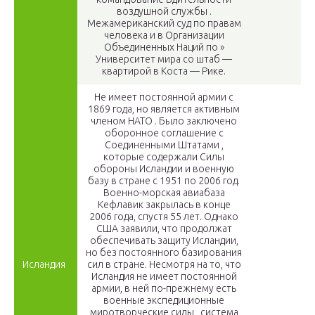
воздушной службы .
Межамериканский суд по правам
человека и в Организации
Объединенных Наций по »
Университет мира со штаб —
квартирой в Коста — Рике.
Не имеет постоянной армии с
1869 года, но является активным
членом НАТО . Было заключено
оборонное соглашение с
Соединенными Штатами ,
которые содержали Силы
обороны Исландии и военную
базу в стране с 1951 по 2006 год.
Военно-морская авиабаза
Кефлавик закрылась в конце
2006 года, спустя 55 лет. Однако
США заявили, что продолжат
обеспечивать защиту Исландии,
но без постоянного базирования
Исландия
сил в стране. Несмотря на то, что
Исландия не имеет постоянной
армии, в ней по-прежнему есть
военные экспедиционные
миротворческие силы , система