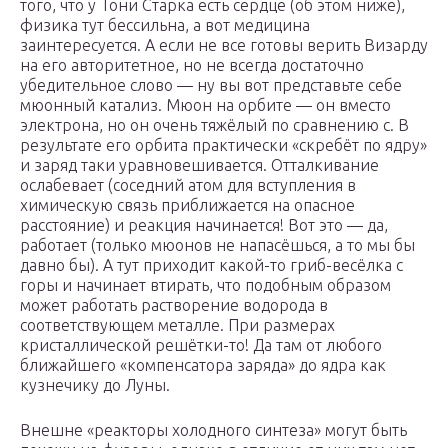
того, что у Тони Старка есть сердце (об этом ниже),
физика тут бессильна, а вот медицина
заинтересуется. А если не все готовы верить Визарду
на его авторитетное, но не всегда достаточно
убедительное слово — ну вы вот представьте себе
мюонный катализ. Мюон на орбите — он вместо
электрона, но он очень тяжёлый по сравнению с. В
результате его орбита практически «скребёт по ядру»
и заряд таки уравновешивается. Отталкивание
ослабевает (соседний атом для вступления в
химическую связь приближается на опасное
расстояние) и реакция начинается! Вот это — да,
работает (только мюонов не напасёшься, а то мы бы
давно бы). А тут приходит какой-то гриб-весёлка с
горы и начинает втирать, что подобным образом
может работать растворение водорода в
соответствующем металле. При размерах
кристаллической решётки-то! Да там от любого
ближайшего «компенсатора заряда» до ядра как
кузнечику до Луны.
Внешне «реакторы холодного синтеза» могут быть