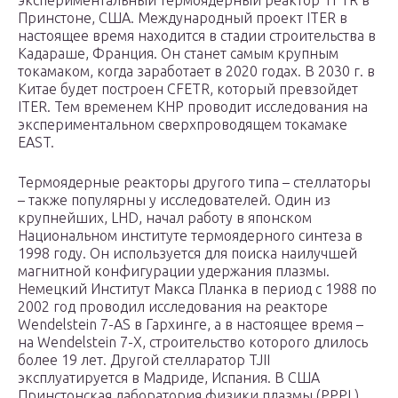
экспериментальный термоядерный реактор TFTR в
Принстоне, США. Международный проект ITER в
настоящее время находится в стадии строительства в
Кадараше, Франция. Он станет самым крупным
токамаком, когда заработает в 2020 годах. В 2030 г. в
Китае будет построен CFETR, который превзойдет
ITER. Тем временем КНР проводит исследования на
экспериментальном сверхпроводящем токамаке
EAST.
Термоядерные реакторы другого типа – стеллаторы
– также популярны у исследователей. Один из
крупнейших, LHD, начал работу в японском
Национальном институте термоядерного синтеза в
1998 году. Он используется для поиска наилучшей
магнитной конфигурации удержания плазмы.
Немецкий Институт Макса Планка в период с 1988 по
2002 год проводил исследования на реакторе
Wendelstein 7-AS в Гархинге, а в настоящее время –
на Wendelstein 7-X, строительство которого длилось
более 19 лет. Другой стелларатор TJII
эксплуатируется в Мадриде, Испания. В США
Принстонская лаборатория физики плазмы (PPPL),