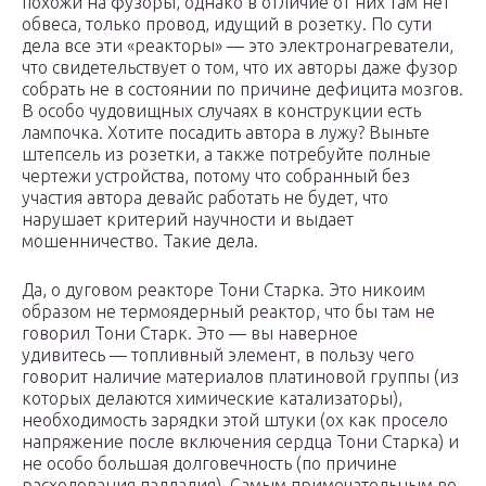
похожи на фузоры, однако в отличие от них там нет
обвеса, только провод, идущий в розетку. По сути
дела все эти «реакторы» — это электронагреватели,
что свидетельствует о том, что их авторы даже фузор
собрать не в состоянии по причине дефицита мозгов.
В особо чудовищных случаях в конструкции есть
лампочка. Хотите посадить автора в лужу? Выньте
штепсель из розетки, а также потребуйте полные
чертежи устройства, потому что собранный без
участия автора девайс работать не будет, что
нарушает критерий научности и выдает
мошенничество. Такие дела.
Да, о дуговом реакторе Тони Старка. Это никоим
образом не термоядерный реактор, что бы там не
говорил Тони Старк. Это — вы наверное
удивитесь — топливный элемент, в пользу чего
говорит наличие материалов платиновой группы (из
которых делаются химические катализаторы),
необходимость зарядки этой штуки (ох как просело
напряжение после включения сердца Тони Старка) и
не особо большая долговечность (по причине
расходования палладия). Самым примечательным во