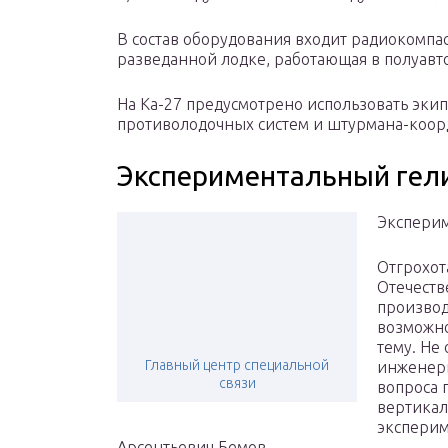
В состав оборудования входит радиокомпас
разведанной лодке, работающая в полуавт
На Ка-27 предусмотрено использовать экип
противолодочных систем и штурмана-коор
Экспериментальный гели
Эксперим
Отгрохот
Отечеств
производ
возможно
тему. Не 
Главный центр специальной
инженеры
связи
вопроса 
вертикал
эксперим
Арсентьевич Бемов.