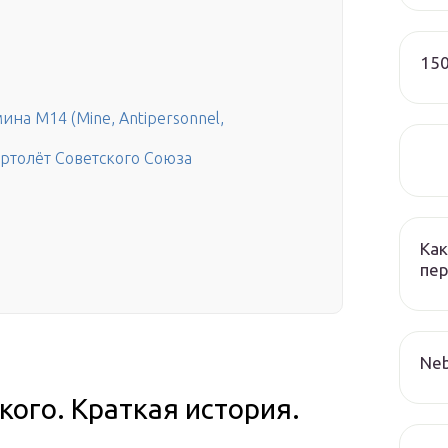
150
на М14 (Mine, Antipersonnel,
ртолёт Советского Союза
Как
пер
Neb
ого. Краткая история.