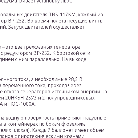
редусматривает установку лыж.
рбовальных двигателя ТВ3-117КМ, каждый из
ктор ВР-252. Во время полета несущие винты
й. Запуск двигателей осуществляет
 – это два трехфазных генератора
с редуктором ВР-252. К бортовой сети
динен с ним параллельно. На выходе
оянного тока, а необходимые 28,5 В
 переменного тока, проходя через
е отказа генераторов источником энергии на
реи 20НКБН-25У3 и 2 полупроводниковых
0А и ПОС-1000А.
на водную поверхность применяют надувные
ы в контейнерах по бокам фюзеляжа
елях плохая). Каждый баллонет имеет объем
аллонов с пиротехническими кранами.