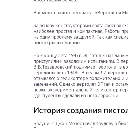
Вас может заинтересовать – «Вертолеты Ми
За основу конструкторами взята соосная с
наиболее простая и компактная. Работы п
на одну проблему за другой. Так как спец
винтокрылых машин.
Но к концу лета 1947г. ЭГ готов к наземным
приступили к заводским испытаниям. В пе
В.В.Тезавровский поднимает вертолет в в
середины лета 1948г. В целом ЛИ вертоле
отзывался о геликоптере положительно и 
замечаний. Однако вертолет ЭГ так и оста
позже экспериментальный геликоптер пер
где студенты сделали из него аэросани.
История создания писто
Браунинг Джон Мозес начал трудовую биог