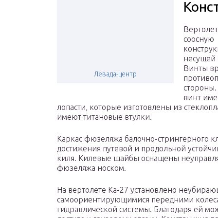
Конс
Вертолет
соосную
констру
несущей 
Винты вр
Левада-центр
противо
стороны.
винт име
лопасти, которые изготовлены из стеклопл
имеют титановые втулки.
Каркас фюзеляжа балочно-стрингерного кл
достижения путевой и продольной устойчи
киля. Килевые шайбы оснащены неуправл
фюзеляжа носком.
На вертолете Ка-27 установлено неубираю
самоориентирующимися передними колеса
гидравлической системы. Благодаря ей мож