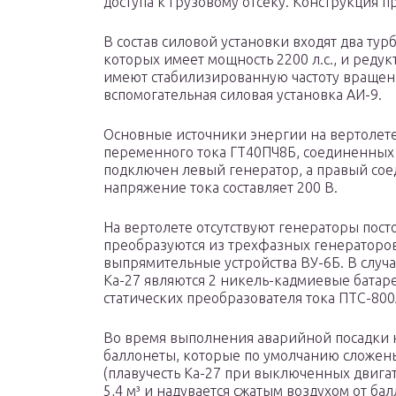
доступа к грузовому отсеку. Конструкция п
В состав силовой установки входят два ту
которых имеет мощность 2200 л.с., и реду
имеют стабилизированную частоту вращени
вспомогательная силовая установка АИ-9.
Основные источники энергии на вертолете
переменного тока ГТ40ПЧ8Б, соединенных 
подключен левый генератор, а правый сое
напряжение тока составляет 200 В.
На вертолете отсутствуют генераторы пост
преобразуются из трехфазных генераторов
выпрямительные устройства ВУ-6Б. В случа
Ка-27 являются 2 никель-кадмиевые бата
статических преобразователя тока ПТС-80
Во время выполнения аварийной посадки 
баллонеты, которые по умолчанию сложен
(плавучесть Ка-27 при выключенных двигат
5,4 м³ и надувается сжатым воздухом от б