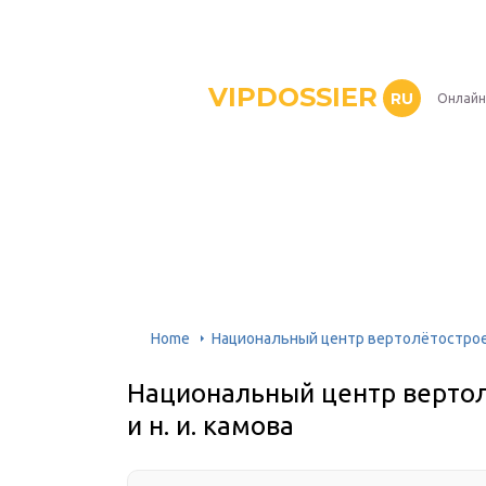
VIPDOSSIER
RU
Онлайн
Home
Национальный центр вертолётостроени
Национальный центр вертол
и н. и. камова