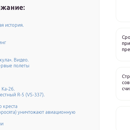
жание:
я история.
Сро
инг
при
пр
кула». Видео.
первые полеты
Стр
сов
счи
 Ка-26.
стный R-5 (VS-337).
о креста
оросята) уничтожают авиационную
ии