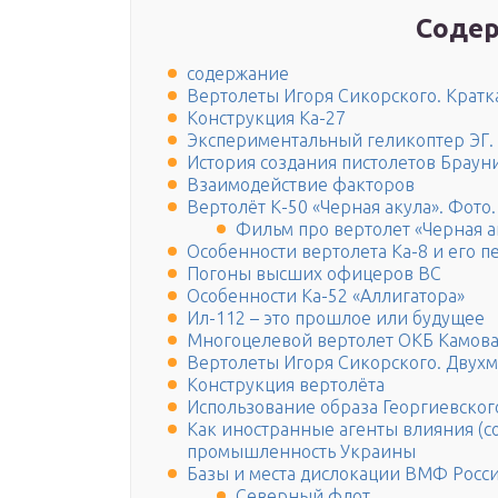
Содер
содержание
Вертолеты Игоря Сикорского. Кратка
Конструкция Ка-27
Экспериментальный геликоптер ЭГ.
История создания пистолетов Браун
Взаимодействие факторов
Вертолёт К-50 «Черная акула». Фото.
Фильм про вертолет «Черная а
Особенности вертолета Ка-8 и его 
Погоны высших офицеров ВС
Особенности Ка-52 «Аллигатора»
Ил-112 – это прошлое или будущее
Многоцелевой вертолет ОКБ Камова
Вертолеты Игоря Сикорского. Двухме
Конструкция вертолёта
Использование образа Георгиевског
Как иностранные агенты влияния (с
промышленность Украины
Базы и места дислокации ВМФ Росс
Северный флот