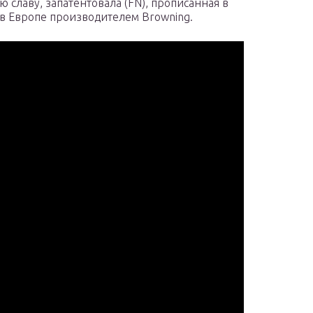
славу, запатентовала (FN), прописанная в
в Европе производителем Browning.