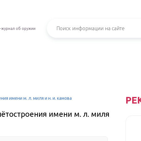
-журнал об оружии
РЕ
я имени м. л. миля и н. и. камова
ётостроения имени м. л. миля