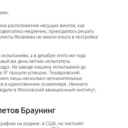
ля».
хема расположения несущих винтов, как
родвигались медленно, приходилось решать
иалисты Яковлева не имели опыта в постройке
 испытаниям, а в декабре этого же года
рвый же день летчик-испытатель
оздух. На заводе машину испытывали до
та ЭГ прошли успешно. Тезавровский
имел лишь несколько незначительных
лся в единственном экземпляре. Немного
едали в Московский авиационный институт,
летов Браунинг
рафию на родине, в США, но пистолет