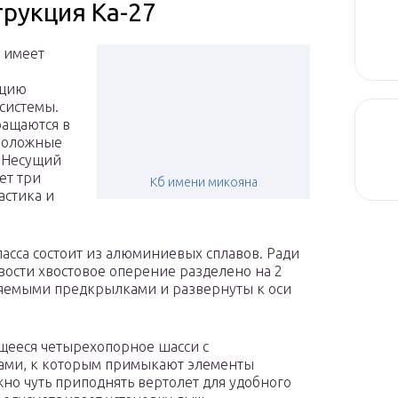
трукция Ка-27
 имеет
кцию
системы.
ащаются в
положные
 Несущий
ет три
Кб имени микояна
астика и
асса состоит из алюминиевых сплавов. Ради
вости хвостовое оперение разделено на 2
яемыми предкрылками и развернуты к оси
щееся четырехопорное шасси с
ми, к которым примыкают элементы
но чуть приподнять вертолет для удобного