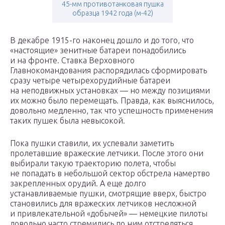
45-мм противотанковая пушка
образца 1942 года (м-42)
В декабре 1915-го наконец дошло и до того, что
«настоящие» зенитные батареи понадобились
и на фронте. Ставка Верховного
Главнокомандования распорядилась сформировать
сразу четыре четырехорудийные батареи
на неподвижных установках — но между позициями
их можно было перемещать. Правда, как выяснилось,
довольно медленно, так что успешность применения
таких пушек была невысокой.
Пока пушки ставили, их успевали заметить
пролетавшие вражеские летчики. После этого они
выбирали такую траекторию полета, чтобы
не попадать в небольшой сектор обстрела намертво
закрепленных орудий. А еще долго
устанавливаемые пушки, смотрящие вверх, быстро
становились для вражеских летчиков несложной
и привлекательной «добычей» — немецкие пилоты
довольно часто стремились по ним отстреляться.