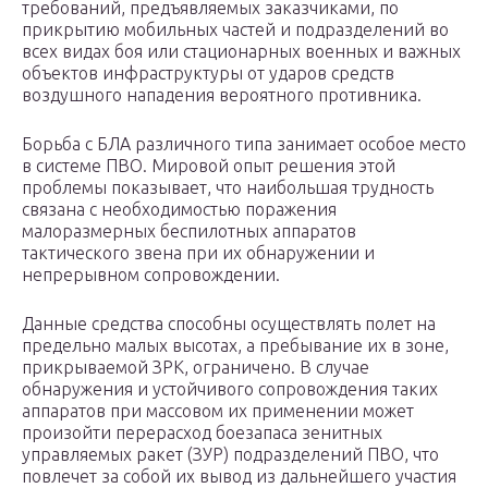
требований, предъявляемых заказчиками, по
прикрытию мобильных частей и подразделений во
всех видах боя или стационарных военных и важ­ных
объектов инфраструктуры от ударов средств
воздушного нападения вероятно­го противника.
Борьба с БЛА различного типа за­нимает особое место
в системе ПВО. Мировой опыт решения этой
проблемы показывает, что наибольшая трудность
связана с необходимостью поражения
малоразмерных беспилотных аппаратов
тактического звена при их обнаружении и
непрерывном сопровождении.
Данные средства способны осущест­влять полет на
предельно малых высотах, а пребывание их в зоне,
прикрываемой ЗРК, ограничено. В случае
обнаружения и устойчивого сопровождения таких
аппаратов при массовом их применении может
произойти перерасход боезапаса зенитных
управляемых ракет (ЗУР) подразделений ПВО, что
повлечет за собой их вывод из дальнейшего участия