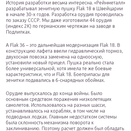
История разработки весьма интересна. «Рейнметалл»
разрабатывал зенитную пушку Flak 18 в Швейцарии
в начале 30-х годов. Разработка орудия проводилась
по заказу СССР. Мы даже изготовили 44 орудия
(индекс 2К) по германским чертежам на заводе в
Подлипках.
А Flak 36 – это дальнейшая модернизация Flak 18. В
конструкцию лафета ввели гидравлический тормоз,
двухосная повозка заменена на одноосную,
установили новый прицел. Пушка реально стала
более универсальной, хотя имела те же боевые
характеристики, что и Flak 18. Боеприпасы для
зенитки подавались в 6-снарядных обоймах.
Орудие выпускалось до конца войны. Было
основным средством поражения низколетящих
самолетов. Использовалось на разных шасси,
устанавливалось на кораблях, в том числе на
подводных лодках. Главным недостатком системы
была склонность механизма поворота к
заклиниванию. Поэтому расчет должен был обладать