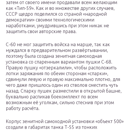
затем от своего имени продавали всем желающим
как «Тип-59». Как и во множестве других случаев,
СССР щедро поделился со страной «народной
демократии» своими технологическими
наработками, умудрившись при этом никак не
защитить свои авторские права.
С-60 не мог защитить войска на марше, так как
нуждался в предварительном развёртывании,
поэтому была создана зенитная самоходная
установка со спаренным вариантом пушки С-68.
Правую пушку «отзеркалили», чтобы расположить
лотки заряжания по обеим сторонам «спарки»,
сдвинули левую и правую максимально плотно, для
чего даже пришлось один из стволов сместить чуть
назад. Спарку пушек разместили в открытой башне,
буквально распихав боекомплект по всем
возможным её уголкам, сильно стеснив при этом
работу расчёта.
Корпус зенитной самоходной установки «объект 500»
создали в габаритах танка Т-55 из тонких