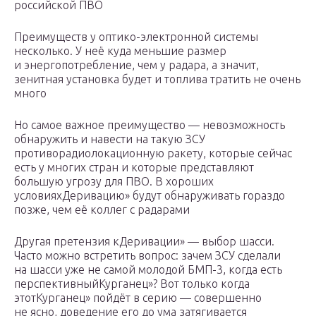
российской ПВО
Преимуществ у оптико-электронной системы
несколько. У неё куда меньшие размер
и энергопотребление, чем у радара, а значит,
зенитная установка будет и топлива тратить не очень
много
Но самое важное преимущество — невозможность
обнаружить и навести на такую ЗСУ
противорадиолокационную ракету, которые сейчас
есть у многих стран и которые представляют
большую угрозу для ПВО. В хороших
условияхДеривацию» будут обнаруживать гораздо
позже, чем её коллег с радарами
Другая претензия кДеривации» — выбор шасси.
Часто можно встретить вопрос: зачем ЗСУ сделали
на шасси уже не самой молодой БМП-3, когда есть
перспективныйКурганец»? Вот только когда
этотКурганец» пойдёт в серию — совершенно
не ясно, доведение его до ума затягивается