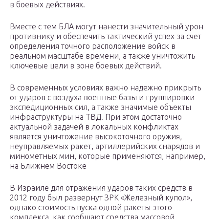
в боевых действиях.
Вместе с тем БЛА могут нанести значи­тельный урон
противнику и обеспечить тактический успех за счет
определения точного расположение войск в
реальном масштабе времени, а также уничтожить
ключевые цели в зоне боевых действий.
В современных условиях важно надеж­но прикрыть
от ударов с воздуха военные базы и группировки
экспедиционных сил, а также значимые объекты
инфра­структуры на ТВД. При этом достаточно
актуальной задачей в локальных кон­фликтах
является уничтожение высоко­точного оружия,
неуправляемых ракет, артиллерийских снарядов и
минометных мин, которые применяются, например,
на Ближнем Востоке
В Израиле для отражения ударов таких средств в
2012 году был развернут ЗРК «Железный купол»,
однако стоимость пуска одной ракеты этого
комплекса, как сообщают средства массовой