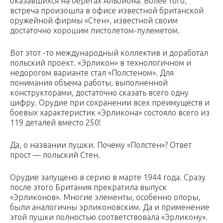
оказавшихся на берегах Альбиона. Более того,
встреча произошла в офисе известной британской
оружейной фирмы «Стен», известной своим
достаточно хорошим пистолетом-пулеметом.
Вот этот -то международный коллектив и доработал
польский проект. «Эрликон» в технологичном и
недорогом варианте стал «Полстеном». Для
понимания объема работы, выполненной
конструкторами, достаточно сказать всего одну
цифру. Орудие при сохранении всех преимуществ и
боевых характеристик «Эрликона» состояло всего из
119 деталей вместо 250!
Да, о названии пушки. Почему «Полстен»? Ответ
прост — польский Стен.
Орудие запущено в серию в марте 1944 года. Сразу
после этого Британия прекратила выпуск
«Эрликонов». Многие элементы, особенно опоры,
были аналогичны эрликоновским. Да и применение
этой пушки полностью соответствовала «Эрликону».