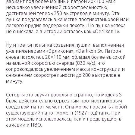
вариант под более мощный патрон 20×100 мм с
несколько увеличенной скорострельностью,
достигавшей теперь 350 выстрелов в минуту. Эта
пушка предлагалась в качестве противотанковой или
легкого орудия поддержки пехоты. Но пушка успеха
не снискала, а в истории осталась как «Oerlikon L».
Ну и третья попытка создания пушки, выполненная
уже инженерами «Эрликона», «Oerlikon S». Патрон
снова потолстел, 20×110 мм, обладал более высокой
начальной скоростью снаряда (830 м/с), что
сопровождалось увеличением массы конструкции и
снижением скорострельности до 280 выстрелов в
минуту.
Сегодня это звучит довольно странно, но модель S
была действительно серьезным противотанковым
средством на тот момент. Она могла поразить любой
существующий на тот момент (1927 год) танк. При
этом модель использовалась, как и предыдущие, в
авиации и ПВО.