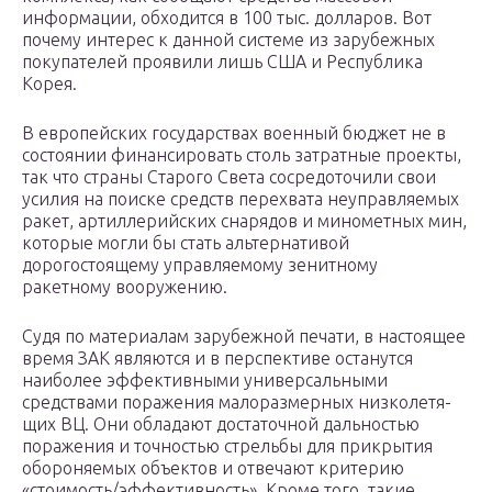
информа­ции, обходится в 100 тыс. долларов. Вот
почему интерес к данной системе из зарубежных
покупателей проявили лишь США и Республика
Корея.
В европейских государствах военный бюджет не в
состоянии финансировать столь затратные проекты,
так что страны Старого Света сосредоточили свои
уси­лия на поиске средств перехвата неуправ­ляемых
ракет, артиллерийских снарядов и минометных мин,
которые могли бы стать альтернативой
дорогостоящему управляемому зенитному
ракетному вооружению.
Судя по материалам зарубежной печа­ти, в настоящее
время ЗАК являются и в перспективе останутся
наиболее эффек­тивными универсальными
средствами поражения малоразмерных низколетя­
щих ВЦ. Они обладают достаточной дальностью
поражения и точностью стрельбы для прикрытия
обороняемых объектов и отвечают критерию
«стоимость/эффективность». Кроме того, такие