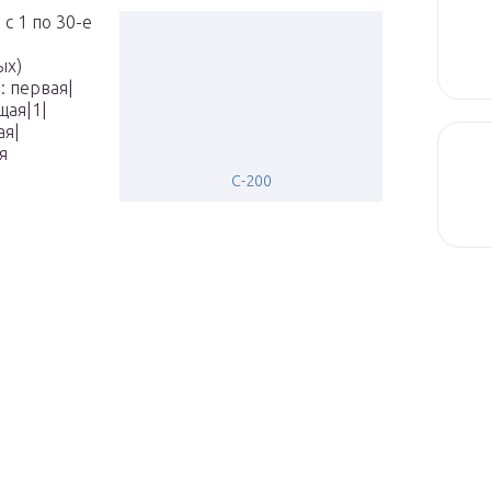
с 1 по 30-е
ых)
: первая|
ая|1|
ая|
я
С-200