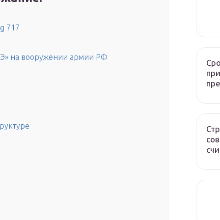
g 717
2Э» на вооружении армии РФ
Сро
при
пр
труктуре
Стр
сов
счи