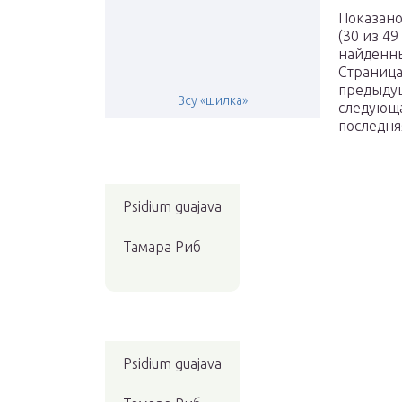
Показано 
(30 из 49
найденн
Страница
предыдущ
Зсу «шилка»
следующ
последня
Psidium guajava
Тамара Риб
Psidium guajava