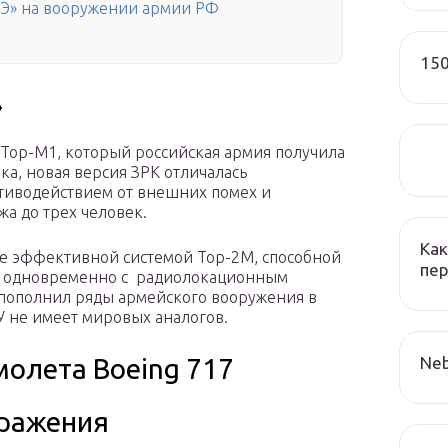
2Э» на вооружении армии РФ
150
»
Тор-М1, который российская армия получила
ка, новая версия ЗРК отличалась
иводействием от внешних помех и
а до трех человек.
Как
е эффективной системой Тор-2М, способной
пер
ы одновременно с радиолокационным
 пополнил ряды армейского вооружения в
У не имеет мировых аналогов.
Neb
молета Boeing 717
ражения