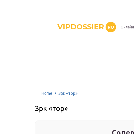
VIPDOSSIER
RU
Онлайн
Home
Зрк «тор»
Зрк «тор»
Содер