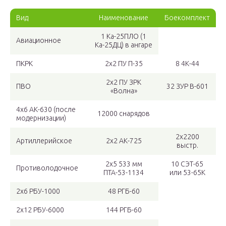
Вид
Наименование
Боекомплект
1 Ка-25ПЛО (1
Авиационное
Ка-25ДЦ) в ангаре
ПКРК
2х2 ПУ П-35
8 4К-44
2х2 ПУ ЗРК
ПВО
32 ЗУР В-601
«Волна»
4х6 АК-630 (после
12000 снарядов
модернизации)
2х2200
Артиллерийское
2х2 АК-725
выстр.
2х5 533 мм
10 СЭТ-65
Противолодочное
ПТА-53-1134
или 53-65К
2х6 РБУ-1000
48 РГБ-60
2х12 РБУ-6000
144 РГБ-60