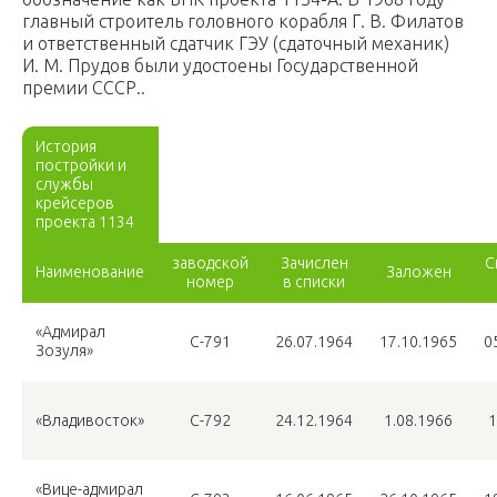
главный строитель головного корабля Г. В. Филатов
и ответственный сдатчик ГЭУ (сдаточный механик)
И. М. Прудов были удостоены Государственной
премии СССР..
История
постройки и
службы
крейсеров
проекта 1134
заводской
Зачислен
С
Наименование
Заложен
номер
в списки
«Адмирал
С-791
26.07.1964
17.10.1965
0
Зозуля»
«Владивосток»
С-792
24.12.1964
1.08.1966
1
«Вице-адмирал