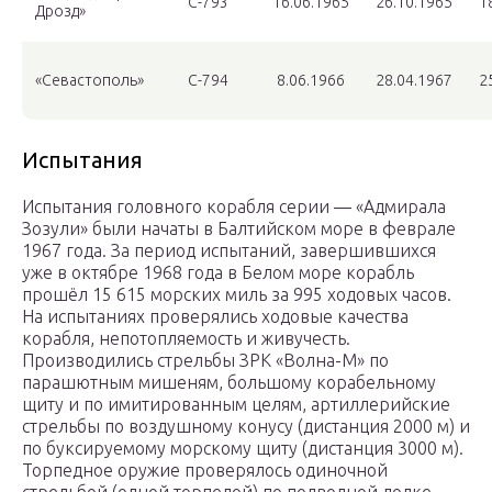
С-793
16.06.1965
26.10.1965
1
Дрозд»
«Севастополь»
С-794
8.06.1966
28.04.1967
2
Испытания
Испытания головного корабля серии — «Адмирала
Зозули» были начаты в Балтийском море в феврале
1967 года. За период испытаний, завершившихся
уже в октябре 1968 года в Белом море корабль
прошёл 15 615 морских миль за 995 ходовых часов.
На испытаниях проверялись ходовые качества
корабля, непотопляемость и живучесть.
Производились стрельбы ЗРК «Волна-М» по
парашютным мишеням, большому корабельному
щиту и по имитированным целям, артиллерийские
стрельбы по воздушному конусу (дистанция 2000 м) и
по буксируемому морскому щиту (дистанция 3000 м).
Торпедное оружие проверялось одиночной