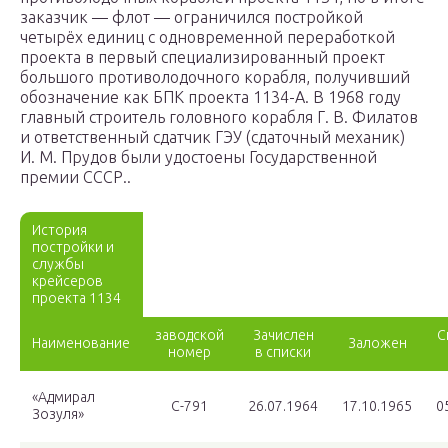
заказчик — флот — ограничился постройкой
четырёх единиц с одновременной переработкой
проекта в первый специализированный проект
большого противолодочного корабля, получивший
обозначение как БПК проекта 1134-А. В 1968 году
главный строитель головного корабля Г. В. Филатов
и ответственный сдатчик ГЭУ (сдаточный механик)
И. М. Прудов были удостоены Государственной
премии СССР..
История
постройки и
службы
крейсеров
проекта 1134
заводской
Зачислен
С
Наименование
Заложен
номер
в списки
«Адмирал
С-791
26.07.1964
17.10.1965
0
Зозуля»