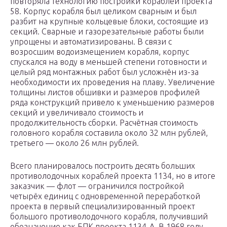
повторяла технологию постройки кораблей проекта
58. Корпус корабля был целиком сварным и был
разбит на крупные кольцевые блоки, состоящие из
секций. Сварные и газорезательные работы были
упрощены и автоматизированы. В связи с
возросшим водоизмещением корабля, корпус
спускался на воду в меньшей степени готовности и
целый ряд монтажных работ был усложнён из-за
необходимости их проведения на плаву. Увеличение
толщины листов обшивки и размеров профилей
ряда конструкций привело к уменьшению размеров
секций и увеличивало стоимость и
продолжительность сборки. Расчётная стоимость
головного корабля составила около 32 млн рублей,
третьего — около 26 млн рублей.
Всего планировалось построить десять больших
противолодочных кораблей проекта 1134, но в итоге
заказчик — флот — ограничился постройкой
четырёх единиц с одновременной переработкой
проекта в первый специализированный проект
большого противолодочного корабля, получивший
обозначение как БПК проекта 1134-А. В 1968 году