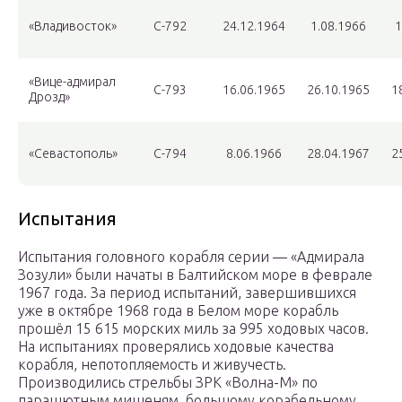
«Владивосток»
С-792
24.12.1964
1.08.1966
1
«Вице-адмирал
С-793
16.06.1965
26.10.1965
1
Дрозд»
«Севастополь»
С-794
8.06.1966
28.04.1967
2
Испытания
Испытания головного корабля серии — «Адмирала
Зозули» были начаты в Балтийском море в феврале
1967 года. За период испытаний, завершившихся
уже в октябре 1968 года в Белом море корабль
прошёл 15 615 морских миль за 995 ходовых часов.
На испытаниях проверялись ходовые качества
корабля, непотопляемость и живучесть.
Производились стрельбы ЗРК «Волна-М» по
парашютным мишеням, большому корабельному