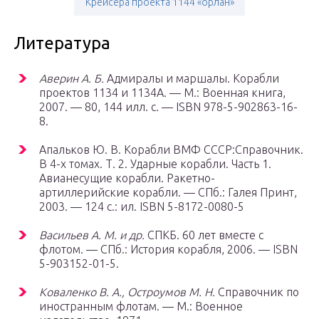
Крейсера проекта 1144 «орлан»
Литература
Аверин А. Б.
Адмиралы и маршалы. Корабли
проектов 1134 и 1134А. —
М.
: Военная книга,
2007. — 80, 144 илл. с. — ISBN 978-5-902863-16-
8.
Апальков Ю. В. Корабли ВМФ СССР:Справочник.
В 4-х томах. Т. 2. Ударные корабли. Часть 1.
Авианесущие корабли. Ракетно-
артиллерийские корабли. — СПб.: Галея Принт,
2003. — 124 с.: ил. ISBN 5-8172-0080-5
Васильев А. М. и др.
СПКБ. 60 лет вместе с
флотом. —
СПб.
: История корабля, 2006. — ISBN
5-903152-01-5.
Коваленко В. А., Остроумов М. Н.
Справочник по
иностранным флотам. —
М.
: Военное