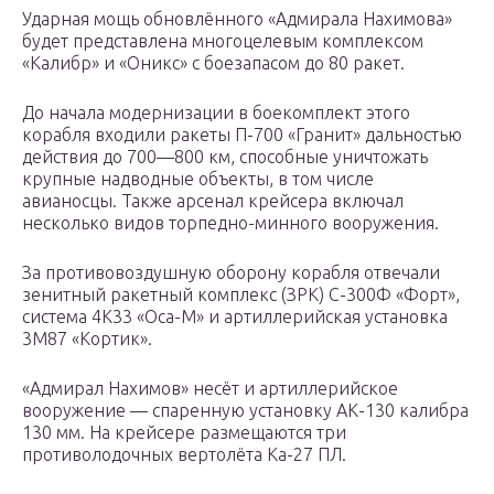
Ударная мощь обновлённого «Адмирала Нахимова»
будет представлена многоцелевым комплексом
«Калибр» и «Оникс» с боезапасом до 80 ракет.
До начала модернизации в боекомплект этого
корабля входили ракеты П-700 «Гранит» дальностью
действия до 700—800 км, способные уничтожать
крупные надводные объекты, в том числе
авианосцы. Также арсенал крейсера включал
несколько видов торпедно-минного вооружения.
За противовоздушную оборону корабля отвечали
зенитный ракетный комплекс (ЗРК) С-300Ф «Форт»,
система 4К33 «Оса-М» и артиллерийская установка
3М87 «Кортик».
«Адмирал Нахимов» несёт и артиллерийское
вооружение — спаренную установку АК-130 калибра
130 мм. На крейсере размещаются три
противолодочных вертолёта Ка-27 ПЛ.