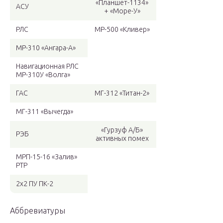
«Планшет-1134»
АСУ
+ «Море-У»
РЛС
MP-500 «Кливер»
МР-310 «Ангара-А»
Навигационная РЛС
МР-310У «Волга»
ГАС
МГ-312 «Титан-2»
МГ-311 «Вычегда»
«Гурзуф А/Б»
РЭБ
активных помех
МРП-15-16 «Залив»
РТР
2х2 ПУ ПК-2
Аббревиатуры