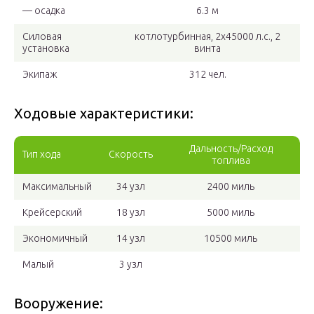
— осадка
6.3 м
Силовая
котлотурбинная, 2х45000 л.с., 2
установка
винта
Экипаж
312 чел.
Ходовые характеристики:
Дальность/Расход
Тип хода
Скорость
топлива
Максимальный
34 узл
2400 миль
Крейсерский
18 узл
5000 миль
Экономичный
14 узл
10500 миль
Малый
3 узл
Вооружение: