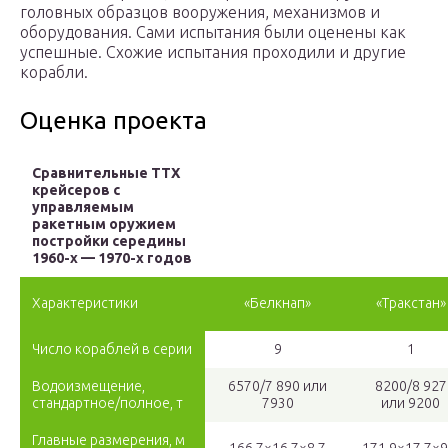
головных образцов вооружения, механизмов и
оборудования. Сами испытания были оценены как
успешные. Схожие испытания проходили и другие
корабли.
Оценка проекта
Сравнительные ТТХ
крейсеров с
управляемым
ракетным оружием
постройки середины
1960-х — 1970-х годов
Характеристики
«Белкнап»
«Тракстан»
Число кораблей в серии
9
1
Водоизмещение,
6570/7 890 или
8200/8 927
стандартное/полное, т
7930
или 9200
Главные размерения, м