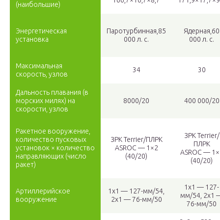
166,7×16,7×8,7
171,9×17,7×9
(наибольшие)
Энергетическая
Паротурбинная,85
Ядерная,60
установка
000 л. с.
000 л. с.
Максимальная
34
30
скорость, узлов
Дальность плавания (в
морских милях) на
8000/20
400 000/20
скорости, узлов
Ракетное вооружение,
ЗРК Terrier/
количество пусковых
ЗРК Terrier/ПЛРК
ПЛРК
установок × количество
ASROC — 1×2
ASROC — 1×
направляющих (число
(40/20)
(40/20)
ракет)
1х1 — 127-
Артиллерийское
1х1 — 127-мм/54,
мм/54, 2х1 
вооружение
2х1 — 76-мм/50
76-мм/50