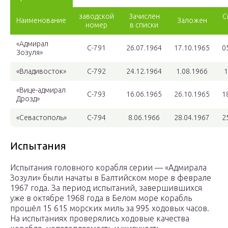
заводской
Зачислен
С
Наименование
Заложен
номер
в списки
«Адмирал
С-791
26.07.1964
17.10.1965
0
Зозуля»
«Владивосток»
С-792
24.12.1964
1.08.1966
1
«Вице-адмирал
С-793
16.06.1965
26.10.1965
1
Дрозд»
«Севастополь»
С-794
8.06.1966
28.04.1967
2
Испытания
Испытания головного корабля серии — «Адмирала
Зозули» были начаты в Балтийском море в феврале
1967 года. За период испытаний, завершившихся
уже в октябре 1968 года в Белом море корабль
прошёл 15 615 морских миль за 995 ходовых часов.
На испытаниях проверялись ходовые качества