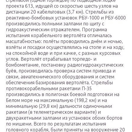
стрельбой (одной торпедой) по подводной лодке
проекта 613, идущей со скоростью шесть узлов на
дистанции 20 кабельтовых (3,7 км). Стрельбы из
реактивно-бомбовых установок РБУ-1000 и РБУ-6000
производились полными залпами по щиту с
гидроакустическим отражателем. Программа
испытания корабельного вертолёта отличалась
масштабностью: полёты проводились днём и ночью,
взлёты и посадки осуществлялись на стопе и на ходу,
на спокойной воде и при качке, с разных курсовых
углов. Вертолёт отрабатывал торпедо- и
бомбометание, постановку радиогидроакустических
буёв, производилась проверка систем привода и
связи, авиатехнического оборудования и систем
обеспечения базирования вертолёта. Стрельбы
противокорабельными ракетами П-35
производились в полигонах боевой подготовки на
Белом море на максимальную (198,2 км) и на
минимальную (29,8 км) дальности одиночными
ракетами (в телеметрическом варианте) и
двухракетными залпами из установок обоих бортов
по мишени. Всего по результатам испытания
головного корабля, были приняты на вооружение 20