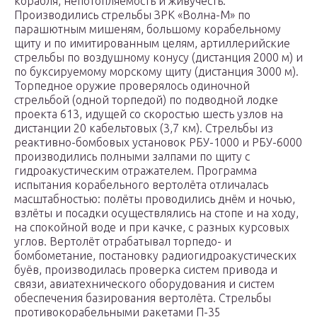
корабля, непотопляемость и живучесть.
Производились стрельбы ЗРК «Волна-М» по
парашютным мишеням, большому корабельному
щиту и по имитированным целям, артиллерийские
стрельбы по воздушному конусу (дистанция 2000 м) и
по буксируемому морскому щиту (дистанция 3000 м).
Торпедное оружие проверялось одиночной
стрельбой (одной торпедой) по подводной лодке
проекта 613, идущей со скоростью шесть узлов на
дистанции 20 кабельтовых (3,7 км). Стрельбы из
реактивно-бомбовых установок РБУ-1000 и РБУ-6000
производились полными залпами по щиту с
гидроакустическим отражателем. Программа
испытания корабельного вертолёта отличалась
масштабностью: полёты проводились днём и ночью,
взлёты и посадки осуществлялись на стопе и на ходу,
на спокойной воде и при качке, с разных курсовых
углов. Вертолёт отрабатывал торпедо- и
бомбометание, постановку радиогидроакустических
буёв, производилась проверка систем привода и
связи, авиатехнического оборудования и систем
обеспечения базирования вертолёта. Стрельбы
противокорабельными ракетами П-35