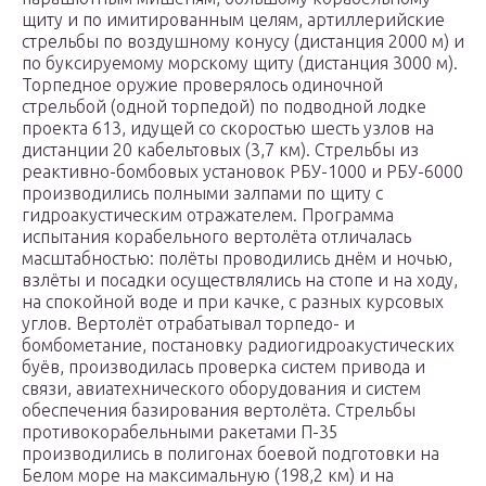
щиту и по имитированным целям, артиллерийские
стрельбы по воздушному конусу (дистанция 2000 м) и
по буксируемому морскому щиту (дистанция 3000 м).
Торпедное оружие проверялось одиночной
стрельбой (одной торпедой) по подводной лодке
проекта 613, идущей со скоростью шесть узлов на
дистанции 20 кабельтовых (3,7 км). Стрельбы из
реактивно-бомбовых установок РБУ-1000 и РБУ-6000
производились полными залпами по щиту с
гидроакустическим отражателем. Программа
испытания корабельного вертолёта отличалась
масштабностью: полёты проводились днём и ночью,
взлёты и посадки осуществлялись на стопе и на ходу,
на спокойной воде и при качке, с разных курсовых
углов. Вертолёт отрабатывал торпедо- и
бомбометание, постановку радиогидроакустических
буёв, производилась проверка систем привода и
связи, авиатехнического оборудования и систем
обеспечения базирования вертолёта. Стрельбы
противокорабельными ракетами П-35
производились в полигонах боевой подготовки на
Белом море на максимальную (198,2 км) и на