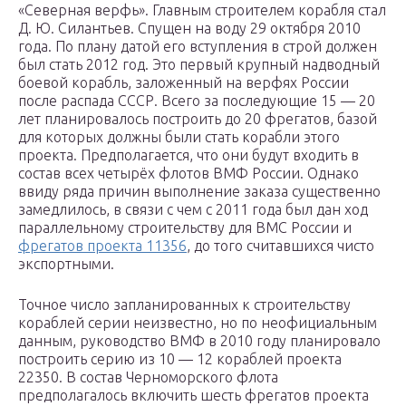
«Северная верфь». Главным строителем корабля стал
Д. Ю. Силантьев. Спущен на воду 29 октября 2010
года. По плану датой его вступления в строй должен
был стать 2012 год. Это первый крупный надводный
боевой корабль, заложенный на верфях России
после распада СССР. Всего за последующие 15 — 20
лет планировалось построить до 20 фрегатов, базой
для которых должны были стать корабли этого
проекта. Предполагается, что они будут входить в
состав всех четырёх флотов ВМФ России. Однако
ввиду ряда причин выполнение заказа существенно
замедлилось, в связи с чем с 2011 года был дан ход
параллельному строительству для ВМС России и
фрегатов проекта 11356
, до того считавшихся чисто
экспортными.
Точное число запланированных к строительству
кораблей серии неизвестно, но по неофициальным
данным, руководство ВМФ в 2010 году планировало
построить серию из 10 — 12 кораблей проекта
22350. В состав Черноморского флота
предполагалось включить шесть фрегатов проекта