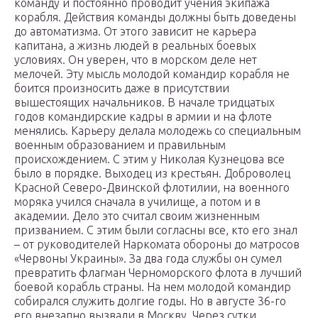
команду и постоянно проводит учения экипажа
корабля. Действия команды должны быть доведены
до автоматизма. От этого зависит не карьера
капитана, а жизнь людей в реальных боевых
условиях. Он уверен, что в морском деле нет
мелочей. Эту мысль молодой командир корабля не
боится произносить даже в присутствии
вышестоящих начальников. В начале тридцатых
годов командирские кадры в армии и на флоте
менялись. Карьеру делала молодежь со специальным
военным образованием и правильным
происхождением. С этим у Николая Кузнецова все
было в порядке. Выходец из крестьян. Доброволец
Красной Северо-Двинской флотилии, на военного
моряка учился сначала в училище, а потом и в
академии. Дело это считал своим жизненным
призванием. С этим были согласны все, кто его знал
– от руководителей Наркомата обороны до матросов
«Червоны Украины». За два года службы он сумел
превратить флагман Черноморского флота в лучший
боевой корабль страны. На нем молодой командир
собирался служить долгие годы. Но в августе 36-го
его внезапно вызвали в Москву. Через сутки