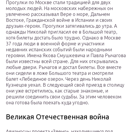
Прогулки по Москве стали традицией для двух
молодых людей. На московских набережных он
увлеченно рассказывал Вере о море, Дальнем
Востоке, Гражданской войне в Испании и своих
друзьях-героях. Прогулки затягивались до утра. А
однажды Николай пригласил ее в Большой театр,
хотя билеты достать было трудно. Однако в Москве
37 года люди в военной форме и участники
недавних испанских событий были народными
героями. Имена Якова Смушкевича и Павла Рычагова
были известны всей стране. Для них открывались
любые двери. Рычагов и достал билеты. Все вместе
они сидели в ложе Большого театра и смотрели
балет «Лебединое озеро». Через день Николай
Кузнецов уехал. В следующий свой приезд в столицу
они уже встретились, как старые знакомые, и
решили соединить свои судьбы. За этим человеком
она готова была поехать куда угодно.
Великая Отечественная война
Авианосцы проекта «Звено», находившиеся под