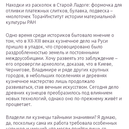
Находки из раскопок в Старой Ладоге: формочка для
отливки платежных слитков, булавка, подвеска –
«молоточек Тора»Институт истории материальной
культуры РАН
Одно время среди историков бытовало мнение о
том, что в XII-XIII веках кузнечное дело на Руси
пришло в упадок, что спровоцировано было
раздробленностью земель и постоянными
междоусобицами. Хочу развеять это заблуждение –
его опровергли археологи, доказав, что в Киеве,
Чернигове, Владимире и ряде других крупных
городов, в небольших поселениях и деревнях
кузнечное мастерство лишь продолжало
развиваться, став вечным искусством. Сегодня дело
древних кузнецов преобразилось под влиянием
новых технологий, однако оно по-прежнему живёт и
процветает.
Владели ли кузнецы тайными знаниями? Я думаю,
да, поскольку сама их работа требовала особенных
навыков и умений, что могли прийти лишь со