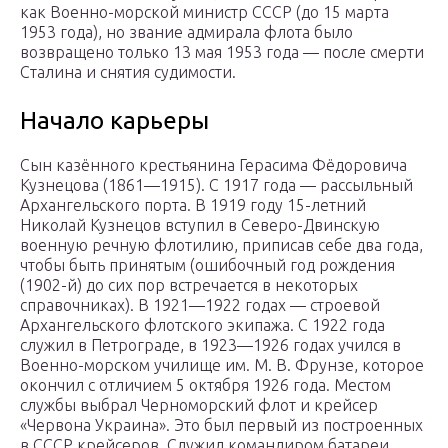
как Военно-морской министр СССР (до 15 марта
1953 года), но звание адмирала флота было
возвращено только 13 мая 1953 года — после смерти
Сталина и снятия судимости.
Начало карьеры
Сын казённого крестьянина Герасима Фёдоровича
Кузнецова (1861—1915). С 1917 года — рассыльный
Архангельского порта. В 1919 году 15-летний
Николай Кузнецов вступил в Северо-Двинскую
военную речную флотилию, приписав себе два года,
чтобы быть принятым (ошибочный год рождения
(1902-й) до сих пор встречается в некоторых
справочниках). В 1921—1922 годах — строевой
Архангельского флотского экипажа. С 1922 года
служил в Петрограде, в 1923—1926 годах учился в
Военно-морском училище им. М. В. Фрунзе, которое
окончил с отличием 5 октября 1926 года. Местом
службы выбрал Черноморский флот и крейсер
«Червона Украина». Это был первый из построенных
в СССР крейсеров. Служил командиром батареи,