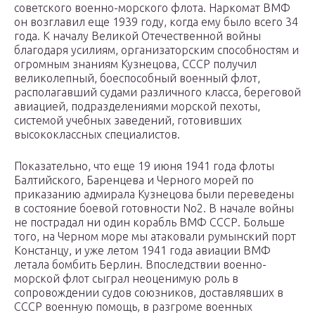
советского военно-морского флота. Наркомат ВМФ
он возглавил еще 1939 году, когда ему было всего 34
года. К началу Великой Отечественной войны
благодаря усилиям, организаторским способностям и
огромным знаниям Кузнецова, СССР получил
великолепный, боеспособный военный флот,
располагавший судами различного класса, береговой
авиацией, подразделениями морской пехоты,
системой учебных заведений, готовивших
высококлассных специалистов.
Показательно, что еще 19 июня 1941 года флоты
Балтийского, Баренцева и Черного морей по
приказанию адмирала Кузнецова были переведены
в состояние боевой готовности No2. В начале войны
не пострадал ни один корабль ВМФ СССР. Больше
того, на Черном море мы атаковали румынский порт
Констанцу, и уже летом 1941 года авиации ВМФ
летала бомбить Берлин. Впоследствии военно-
морской флот сыграл неоценимую роль в
сопровождении судов союзников, доставлявших в
СССР военную помощь, в разгроме военных