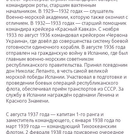
командиром роты, старшим вахтенным
начальником. В 1929—1932 годах — слушатель
Военно-морской академии, которую также окончил с
отличием. В 1932—1933 годах — старший помощник
командира крейсера «Красный Кавказ». С ноября
1933 по август 1936 командовал крейсером «Червона
Украина», где довёл до совершенства систему боевой
готовности одиночного корабля. В августе 1936 года
отправлен на гражданскую войну в Испанию, где был
главным военно-морским советником
республиканского правительства. Принял псевдоним
дон Николас Лепанто, в честь самой великой
морской победы Испании. Участвовал в подготовке и
проведении боевых операций республиканского
флота, обеспечивал приём транспортов из СССР. За
службу в Испании награждён орденами Ленина и
Красного Знамени.
С августа 1937 года — капитан 1-го ранга и
заместитель командующего, с января 1938 года по
март 1939 года — командующий Тихоокеанским
флотом. 2 февраля 1938 года присвоено очередное