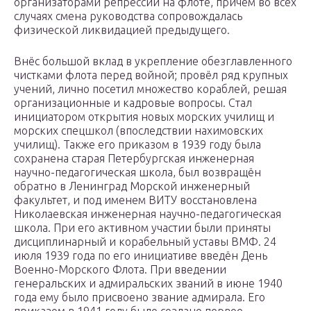
организаторами репрессий на флоте, причем во всех
случаях смена руководства сопровождалась
физической ликвидацией предыдущего.
Внёс большой вклад в укрепление обезглавленного
чистками флота перед войной; провёл ряд крупных
учений, лично посетил множество кораблей, решая
организационные и кадровые вопросы. Стал
инициатором открытия новых морских училищ и
морских спецшкол (впоследствии нахимовских
училищ). Также его приказом в 1939 году была
сохранена старая Петербургская инженерная
научно-педагогическая школа, был возвращён
обратно в Ленинград Морской инженерный
факультет, и под именем ВИТУ восстановлена
Николаевская инженерная научно-педагогическая
школа. При его активном участии были приняты
дисциплинарный и корабельный уставы ВМФ. 24
июля 1939 года по его инициативе введён День
Военно-Морского Флота. При введении
генеральских и адмиральских званий в июне 1940
года ему было присвоено звание адмирала. Его