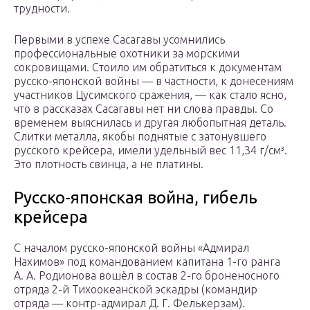
трудности.
Первыми в успехе Сасагавы усомнились
профессиональные охотники за морскими
сокровищами. Стоило им обратиться к документам
русско-японской войны — в частности, к донесениям
участников Цусимского сражения, — как стало ясно,
что в рассказах Сасагавы нет ни слова правды. Со
временем выяснилась и другая любопытная деталь.
Слитки металла, якобы поднятые с затонувшего
русского крейсера, имели удельный вес 11,34 г/см³.
Это плотность свинца, а не платины.
Русско-японская война, гибель
крейсера
С началом русско-японской войны «Адмирал
Нахимов» под командованием капитана 1-го ранга
А. А. Родионова вошёл в состав 2-го броненосного
отряда 2-й Тихоокеанской эскадры (командир
отряда — контр-адмирал Д. Г. Фелькерзам).