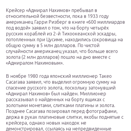
Крейсер «Адмирал Нахимов» пребывал в
относительной безвестности, пока в 1933 году
американец Гарри Ризберг в книге «600 миллиардов
под водой» заявил о том, что на борту четырёх
русских кораблей из 2-й Тихоокеанской эскадры,
потопленных при Цусиме, находились сокровища на
общую сумму в 5 млн долларов. По чистой
случайности американец указал, что больше всего
золота (2 млн долларов) пошло на дно вместе с
«Адмиралом Нахимовым».
В ноябре 1980 года японский миллионер Такео
Сасагава заявил, что выделил огромную сумму на
спасение русского золота, поскольку затонувший
«Адмирал Нахимов» был найден. Миллионер
рассказывал о найденных на борту ящиках с
золотыми монетами, слитками платины и золота.
Позднее Сасагава позировал перед фотографами,
держа в руках платиновые слитки, якобы поднятые с
крейсера, однако новых находок не
демонстрировал, ссылаясь на непредвиденные