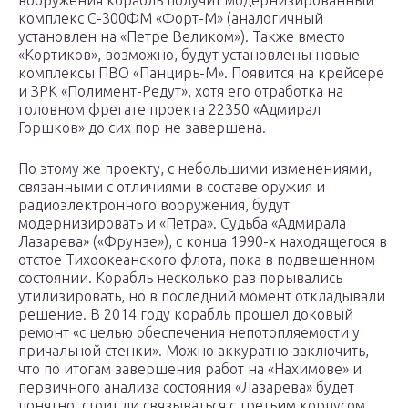
вооружения корабль получит модернизированный
комплекс С-300ФМ «Форт-М» (аналогичный
установлен на «Петре Великом»). Также вместо
«Кортиков», возможно, будут установлены новые
комплексы ПВО «Панцирь-М». Появится на крейсере
и ЗРК «Полимент-Редут», хотя его отработка на
головном фрегате проекта 22350 «Адмирал
Горшков» до сих пор не завершена.
По этому же проекту, с небольшими изменениями,
связанными с отличиями в составе оружия и
радиоэлектронного вооружения, будут
модернизировать и «Петра». Судьба «Адмирала
Лазарева» («Фрунзе»), с конца 1990-х находящегося в
отстое Тихоокеанского флота, пока в подвешенном
состоянии. Корабль несколько раз порывались
утилизировать, но в последний момент откладывали
решение. В 2014 году корабль прошел доковый
ремонт «с целью обеспечения непотопляемости у
причальной стенки». Можно аккуратно заключить,
что по итогам завершения работ на «Нахимове» и
первичного анализа состояния «Лазарева» будет
понятно, стоит ли связываться с третьим корпусом.