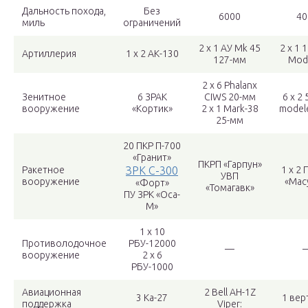
Дальность похода,
Без
6000
40
миль
ограничений
2 х 1 АУ Mk 45
2 х 1 
Артиллерия
1 х 2 АК-130
127-мм
Mod
2 х 6 Phalanx
Зенитное
6 ЗРАК
CIWS 20-мм
6 х 2
вооружение
«Кортик»
2 х 1 Mark-38
model
25-мм
20 ПКР П-700
«Гранит»
ПКРП «Гарпун»
Ракетное
ЗРК С-300
1 х 2 
УВП
вооружение
«Мас
«Форт»
«Томагавк»
ПУ ЗРК «Оса-
М»
1 х 10
Противолодочное
РБУ-12000
—
вооружение
2 х 6
РБУ-1000
Авиационная
2 Bell AH-1Z
3 Ка-27
1 вер
поддержка
Viper: