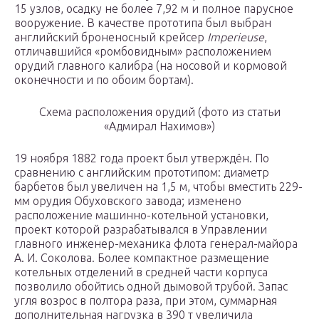
15 узлов, осадку не более 7,92 м и полное парусное
вооружение. В качестве прототипа был выбран
английский броненосный крейсер
Imperieuse
,
отличавшийся «ромбовидным» расположением
орудий главного калибра (на носовой и кормовой
оконечности и по обоим бортам).
Схема расположения орудий
(фото из статьи
«Адмирал Нахимов»)
19 ноября 1882 года проект был утверждён. По
сравнению с английским прототипом: диаметр
барбетов был увеличен на 1,5 м, чтобы вместить 229-
мм орудия Обуховского завода; изменено
расположение машинно-котельной установки,
проект которой разрабатывался в Управлении
главного инженер-механика флота генерал-майора
А. И. Соколова. Более компактное размещение
котельных отделений в средней части корпуса
позволило обойтись одной дымовой трубой. Запас
угля возрос в полтора раза, при этом, суммарная
дополнительная нагрузка в 390 т увеличила