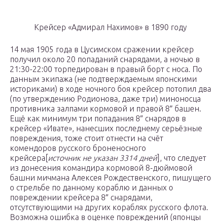
Крейсер «Адмирал Нахимов» в 1890 году
14 мая 1905 года в Цусимском сражении крейсер
получил около 20 попаданий снарядами, а ночью в
21:30-22:00 торпедирован в правый борт с носа. По
данным экипажа (не подтверждаемым японскими
историками) в ходе ночного боя крейсер потопил два
(по утверждению Родионова, даже три) миноносца
противника залпами кормовой и правой 8″ башен.
Ещё как минимум три попадания 8″ снарядов в
крейсер «Ивате», нанесших последнему серьёзные
повреждения, тоже стоит отнести на счёт
комендоров русского броненосного
крейсера[
источник не указан 3314 дней
], что следует
из донесения командира кормовой 8-дюймовой
башни мичмана Алексея Рождественского, пишущего
о стрельбе по данному кораблю и данных о
повреждении крейсера 8″ снарядами,
отсутствующими на других кораблях русского флота.
Возможна ошибка в оценке повреждений (японцы