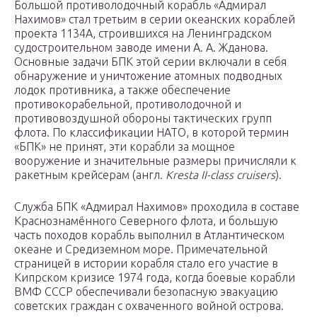
Большой противолодочный корабль «Адмирал
Нахимов» стал третьим в серии океанских кораблей
проекта 1134А, строившихся на Ленинградском
судостроительном заводе имени А. А. Жданова.
Основные задачи БПК этой серии включали в себя
обнаружение и уничтожение атомных подводных
лодок противника, а также обеспечение
противокорабельной, противолодочной и
противовоздушной обороны тактических групп
флота. По классификации НАТО, в которой термин
«БПК» не принят, эти корабли за мощное
вооружение и значительные размеры причисляли к
ракетным крейсерам (англ.
Kresta II-class cruisers
).
Служба БПК «Адмирал Нахимов» проходила в составе
Краснознамённого Северного флота, и большую
часть походов корабль выполнил в Атлантическом
океане и Средиземном море. Примечательной
страницей в истории корабля стало его участие в
Кипрском кризисе 1974 года, когда боевые корабли
ВМФ СССР обеспечивали безопасную эвакуацию
советских граждан с охваченного войной острова.