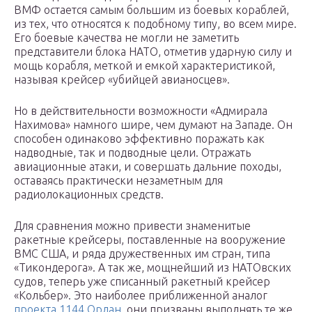
ВМФ остается самым большим из боевых кораблей,
из тех, что относятся к подобному типу, во всем мире.
Его боевые качества не могли не заметить
представители блока НАТО, отметив ударную силу и
мощь корабля, меткой и емкой характеристикой,
называя крейсер «убийцей авианосцев».
Но в действительности возможности «Адмирала
Нахимова» намного шире, чем думают на Западе. Он
способен одинаково эффективно поражать как
надводные, так и подводные цели. Отражать
авиационные атаки, и совершать дальние походы,
оставаясь практически незаметным для
радиолокационных средств.
Для сравнения можно привести знаменитые
ракетные крейсеры, поставленные на вооружение
ВМС США, и ряда дружественных им стран, типа
«Тикондерога». А так же, мощнейший из НАТОвских
судов, теперь уже списанный ракетный крейсер
«Кольбер». Это наиболее приближенной аналог
проекта 1144 Орлан
, они призваны выполнять те же