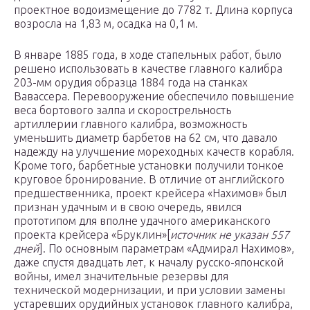
проектное водоизмещение до 7782 т. Длина корпуса
возросла на 1,83 м, осадка на 0,1 м.
В январе 1885 года, в ходе стапельных работ, было
решено использовать в качестве главного калибра
203-мм орудия образца 1884 года на станках
Вавассера. Перевооружение обеспечило повышение
веса бортового залпа и скорострельность
артиллерии главного калибра, возможность
уменьшить диаметр барбетов на 62 см, что давало
надежду на улучшение мореходных качеств корабля.
Кроме того, барбетные установки получили тонкое
круговое бронирование. В отличие от английского
предшественника, проект крейсера «Нахимов» был
признан удачным и в свою очередь, явился
прототипом для вполне удачного американского
проекта крейсера «Бруклин»[
источник не указан 557
дней
]. По основным параметрам «Адмирал Нахимов»,
даже спустя двадцать лет, к началу русско-японской
войны, имел значительные резервы для
технической модернизации, и при условии замены
устаревших орудийных установок главного калибра,