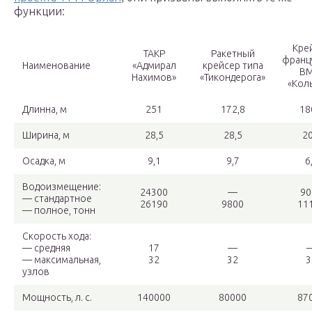
функции:
Кре
ТАКР
Ракетный
франц
Наименование
«Адмирал
крейсер типа
В
Нахимов»
«Тикондерога»
«Кол
Длинна, м
251
172,8
18
Ширина, м
28,5
28,5
20
Осадка, м
9,1
9,7
6
Водоизмещение:
24300
—
90
— стандартное
26190
9800
11
— полное, тонн
Скорость хода:
— средняя
17
—
— максимальная,
32
32
3
узлов
Мощность, л. с.
140000
80000
87