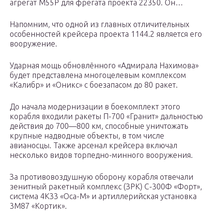
агрегат М55Р для фрегата проекта 22350. Он…
Напомним, что одной из главных отличительных
особенностей крейсера проекта 1144.2 является его
вооружение.
Ударная мощь обновлённого «Адмирала Нахимова»
будет представлена многоцелевым комплексом
«Калибр» и «Оникс» с боезапасом до 80 ракет.
До начала модернизации в боекомплект этого
корабля входили ракеты П-700 «Гранит» дальностью
действия до 700—800 км, способные уничтожать
крупные надводные объекты, в том числе
авианосцы. Также арсенал крейсера включал
несколько видов торпедно-минного вооружения.
За противовоздушную оборону корабля отвечали
зенитный ракетный комплекс (ЗРК) С-300Ф «Форт»,
система 4К33 «Оса-М» и артиллерийская установка
3М87 «Кортик».