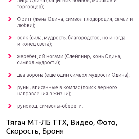
лицо Одина (защитник воинов, моряков и
торговцев);
Фригг (жена Одина, символ плодородия, семьи и
любви);
волк (сила, мудрость, благородство, но иногда —
и конец света);
жеребец с 8 ногами (Слейпнир, конь Одина,
символ мудрости);
два ворона (еще один символ мудрости Одина);
руны, вписанные в компас (поиск верного
направления в жизни);
рунокод, символы-обереги.
Тягач МТ-ЛБ ТТХ, Видео, Фото,
Скорость, Броня