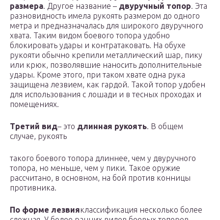
размера
. Другое название –
двуручный топор
. Эта
разновидность имела рукоять размером до одного
метра и предназначалась для широкого двуручного
хвата. Таким видом боевого топора удобно
блокировать удары и контратаковать. На обухе
рукояти обычно крепили металлический шар, пику
или крюк, позволявшие наносить дополнительные
удары. Кроме этого, при таком хвате одна рука
защищена лезвием, как гардой. Такой топор удобен
для использования с лошади и в тесных проходах и
помещениях.
Третий вид
– это
длинная рукоять
. В общем
случае, рукоять
такого боевого топора длиннее, чем у двуручного
топора, но меньше, чем у пики. Такое оружие
рассчитано, в основном, на бой против конницы
противника.
По форме лезвия
классификация несколько более
сложная. У более ранних видов боевых топоров