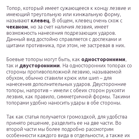
Топор, который имеет сужающееся к концу лезвие и
имеющий треугольную или кинжальную форму,
называют
клевец
. В общем, клевец очень схож с
чеканом
, но за счет наличия лезвия, имеет
возможность нанесения подрезающих ударов.
Данный вид достойно справляется с доспехами и
щитами противника, при этом, не застревая в них.
Боевые топоры могут быть, как
односторонними
,
так и
двусторонними
. На односторонних топорах со
стороны противоположной лезвию, называемой
обухом, обычно ставили крюк или шип – для
нанесения дополнительных ударов. Двусторонние
топоры, напротив – имели с обеих сторон рукояти
лезвия, как правило, симметричной формы. Такими
топорами удобно наносить удары в обе стороны.
Так как статья получается громоздкой, для удобства
принято решение, разделить ее на две части. Во
второй части мы более подробно рассмотрим
особенности каждого вида в отдельности, а также их