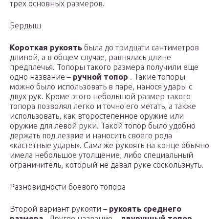
трех основных размеров.
Бердыш
Короткая рукоять
была до тридцати сантиметров
длиной, а в общем случае, равнялась длине
предплечья. Топоры такого размера получили еще
одно название –
ручной топор
. Такие топоры
можно было использовать в паре, нанося удары с
двух рук. Кроме этого небольшой размер такого
топора позволял легко и точно его метать, а также
использовать, как второстепенное оружие или
оружие для левой руки. Такой топор было удобно
держать под лезвие и наносить своего рода
«кастетные удары». Сама же рукоять на конце обычно
имела небольшое утолщение, либо специальный
ограничитель, который не давал руке соскользнуть.
Разновидности боевого топора
Второй вариант рукояти –
рукоять среднего
размера
. Другое название –
двуручный топор
.