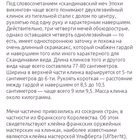
Под словосочетанием «скандинавский меч Эпохи
викингов» чаще всего понимают двухлезвийный
клинок из тигельной стали с долом по центру,
рукоятью под одну руку и характерным навершием.
Действительно, три четверти мечей обоюдоострые,
однако оставшаяся четверть однолезвийная — то
есть, имеет одностороннюю заточку и похожа на
очень длинный скрамасакс, который снабжен гардой
и навершием того или иного характерного для
Скандинавии вида. Длина клинков того и другого
вида чаще всего составляла 77-80 сантиметров.
Ширина в верхней части клинка варьируется от 5-ти
сантиметров до 6-ти. Рукоять короткая — расстояние
между гардой и навершием от 8,5 до 10,5
сантиметров — чаще всего 9 или 9,5. Масса клинка
около килограмма.
Мечи частично привозились из соседних стран, в
частности из Франкского Королевства. Об этом
свидетельствуют клейма франкских оружейных
мастерских на клинках, наиболее известными
являются клейма мастерской Ульфберта (Ulfberht),