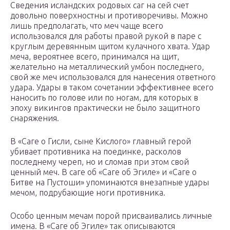
Сведения исландских родовых саг на сей счет
довольно поверхностны и противоречивы. Можно
лишь предполагать, что меч чаще всего
использовался для работы правой рукой в паре с
круглым деревянным щитом кулачного хвата. Удар
меча, вероятнее всего, принимался на щит,
желательно на металлический умбон последнего,
свой же меч использовался для нанесения ответного
удара. Удары в таком сочетании эффективнее всего
наносить по голове или по ногам, для которых в
эпоху викингов практически не было защитного
снаряжения.
В «Саге о Гисли, сыне Кислого» главный герой
убивает противника на поединке, расколов
последнему череп, но и сломав при этом свой
ценный меч. В саге об «Саге об Эгиле» и «Саге о
Битве на Пустоши» упоминаются внезапные удары
мечом, подрубающие ноги противника.
Особо ценным мечам порой присваивались личные
имена. В «Саге об Эгиле» так описываются