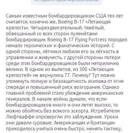
Самым известным бомбардировщиком США тех лет
считается, конечно же, Boeing B-17 «Летающая
крепость». Четырехдвигательный, тяжёлый,
обвешанный со всех сторон пулемётами
бомбардировщик Boeing B-17 Flying Fortress породил
немало героических и фанатических историй. С
одной стороны, лётчики любили его за лёгкость в
управлении и живучесть, с другой стороны потери
среди этих бомбардировщиков были неприлично
велики. В одном из вылетов, из 300 «Летающих
крепостей» не вернулись 77. Почему? Тут можно
упомянуть полную и беззащитность экипажа от огня
спереди и повышенный риск возгорания. Однако
главной проблемой стало убеждение американских
генералов. В начале войны думали, что если
бомбардировщиков много и они летят высоко, то
можно обойтись без всякого эскорта. Истребители
Люфтваффе опровергли это заблуждение. Уроки
они давали суровые. Американцам и британцам
приходилось учиться очень быстро, менять тактику,