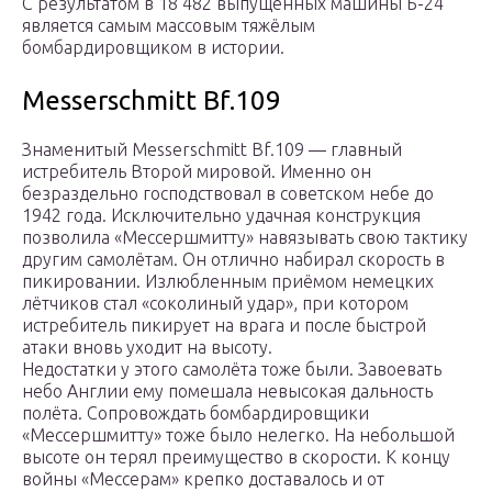
С результатом в 18 482 выпущенных машины Б-24
является самым массовым тяжёлым
бомбардировщиком в истории.
Messerschmitt Bf.109
Знаменитый Messerschmitt Bf.109 — главный
истребитель Второй мировой. Именно он
безраздельно господствовал в советском небе до
1942 года. Исключительно удачная конструкция
позволила «Мессершмитту» навязывать свою тактику
другим самолётам. Он отлично набирал скорость в
пикировании. Излюбленным приёмом немецких
лётчиков стал «соколиный удар», при котором
истребитель пикирует на врага и после быстрой
атаки вновь уходит на высоту.
Недостатки у этого самолёта тоже были. Завоевать
небо Англии ему помешала невысокая дальность
полёта. Сопровождать бомбардировщики
«Мессершмитту» тоже было нелегко. На небольшой
высоте он терял преимущество в скорости. К концу
войны «Мессерам» крепко доставалось и от