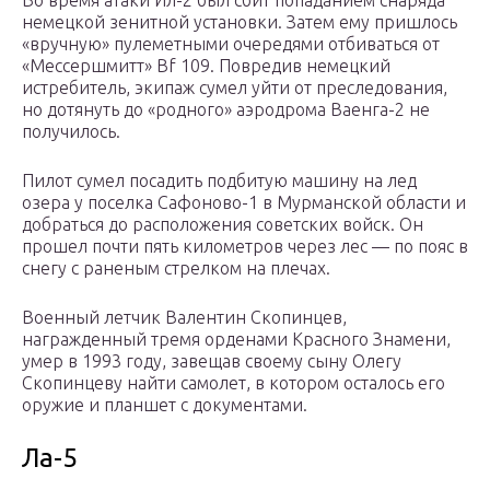
Во время атаки Ил-2 был сбит попаданием снаряда
немецкой зенитной установки. Затем ему пришлось
«вручную» пулеметными очередями отбиваться от
«Мессершмитт» Bf 109. Повредив немецкий
истребитель, экипаж сумел уйти от преследования,
но дотянуть до «родного» аэродрома Ваенга-2 не
получилось.
Пилот сумел посадить подбитую машину на лед
озера у поселка Сафоново-1 в Мурманской области и
добраться до расположения советских войск. Он
прошел почти пять километров через лес — по пояс в
снегу с раненым стрелком на плечах.
Военный летчик Валентин Скопинцев,
награжденный тремя орденами Красного Знамени,
умер в 1993 году, завещав своему сыну Олегу
Скопинцеву найти самолет, в котором осталось его
оружие и планшет с документами.
Ла-5