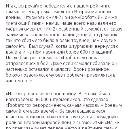
Итак, встречайте победителя в нашем рейтинге
самых легендарных самолётов Второй мировой
войны. Штурмовик «Ил-2» он же «Горбатый», он же
«летающий танк», немцы чаще всего называли его
«чёрная смерть». «Ил-2» особенный самолёт, он сразу
задумывался как хорошо защищённый штурмовик,
так что сбить его было в разы труднее, чем другие
самолёты. Был случай, когда штурмовик вернулся с
вылета и на нём насчитали более 600 попаданий.
После быстрого ремонта «Горбатые» снова
отправлялись в бой. Даже если самолёт сбивали он
частенько оставался в целости, бронированное
брюхо позволяло, ему без проблем приземлятся в
чистом поле.
«Ил-2» прошёл через всю войну. Всего же было
изготовлено 36 000 штурмовиков. Это сделало
«Горбатого» рекордсменом, самым массовым боевым
самолётом всех времён. За свои выдающиеся
качества оригинальную конструкцию и громадную
роль во Второй мировой войне знаменитый «Ил-2»
по праву занимает первое место в рейтинге самых