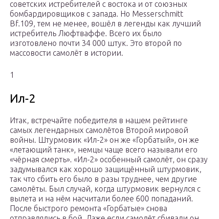
советских истребителей с востока и от союзных
бомбардировщиков с запада. Но Messerschmitt
Bf.109, тем не менее, вошёл в легенды как лучший
истребитель Люфтваффе. Всего их было
изготовлено почти 34 000 штук. Это второй по
массовости самолёт в истории.
1
Ил-2
Итак, встречайте победителя в нашем рейтинге
самых легендарных самолётов Второй мировой
войны. Штурмовик «Ил-2» он же «Горбатый», он же
«летающий танк», немцы чаще всего называли его
«чёрная смерть». «Ил-2» особенный самолёт, он сразу
задумывался как хорошо защищённый штурмовик,
так что сбить его было в разы труднее, чем другие
самолёты. Был случай, когда штурмовик вернулся с
вылета и на нём насчитали более 600 попаданий.
После быстрого ремонта «Горбатые» снова
отправлялись в бой. Даже если самолёт сбивали он