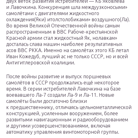
двух веток развития истребителей — КБ Яковлева
и Лавочкина. Конкуренция шла междуузконосыми»
самолётами с двигателями жидкостного
охлаждения(Яки) итолстолобиками» воздушного(Ла).
Во время Великой Отечественной войны самым
распространенным в ВВС Рабоче-крестьянской
Красной армии стал жидкостный Як, нолавкам»
досталась слава машин наиболее результативных
асов ВВС РККА. Именно на самолётах этого КБ летал
Иван Кожедуб, лучший ас не только СССР, но и всей
Антигитлеровской коалиции.
После войны развитие и выпуск поршневых
самолётов в СССР продолжались ещё некоторое
время. В серии истребителей Лавочкина на базе
воевавшего Ла-7 создали Ла-9 и Ла-11. Новые
самолёты были достаточно близки
к предшественнику, отличаясь цельнометаллической
конструкцией, усиленным вооружением, более
развитыми навигационным и радиооборудованием
и другими усовершенствованиями, включая
автоматику управления винтомоторной группы.