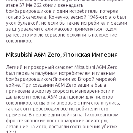
атаке 37 Me 262 сбили двенадцать
бомбардировщиков и один истребитель, потеряв
только 3 самолета. Конечно, весной 1945-ого это был
укол булавкой, но если бы такие истребители c асами
за штурвалами стали массово применяться годом
ранее, это могло серьезно осложнить положение
союзников.
Mitsubishi A6M Zero, Японская Империя
Легкий и проворный самолет Mitsubishi A6M Zero
был первым палубным истребителем и главным
бомбардировщиком Японии во Второй мировой
войне. При создании A6M Zero защита была
принесена в жертву скорости, маневренности и
дальности полета. А6М стал шоком для пилотов
союзников, когда они впервые с ним столкнулись,
так как он превосходил все истребители того
времени. В первые дни войны на Тихоокеанском
фронте японские военно-морские авиаторы,
летавшие на Zero, достигли соотношения убитых
12:1!