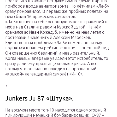
просто, что в кабине нет даже самых элементарных
приборов вроде авиагоризонта. Но лётчикам «Ла-5»
сразу понравился. В первых же пробных полётах на
нём сбили 16 вражеских самолётов.
«Ла-5» вынес на себе основную тяжесть сражений в
небе над Сталинградом и Курской дугой. На нём
сражался ас Иван Кожедуб, именно на нём летал с
протезами знаменитый Алексей Маресьев.
Единственная проблема «Ла-5» помешавшая ему
подняться в нашем рейтинге выше — внешний вид.
Он совершенно безликий и невыразительный.
Когда немцы впервые увидели этот истребитель, то
сразу дали ему прозвище «новая крыса». А все,
потому что он сильно походил на прозванный
«крысой» легендарный самолёт «И-16».
7
Junkers Ju 87 «Штука».
На восьмом месте топ-10 находится одномоторный
пикирующий немецкий бомбардировщик Ю-87 –