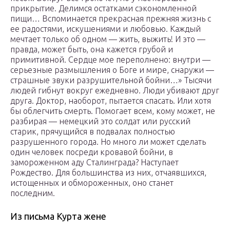
прикрытие. Делимся остатками сэкономленной
пищи… Вспоминается прекрасная прежняя жизнь с
ее радостями, искушениями и любовью. Каждый
мечтает только об одном — жить, выжить! И это —
правда, может быть, она кажется грубой и
примитивной. Сердце мое переполнено: внутри —
серьезные размышления о Боге и мире, снаружи —
страшные звуки разрушительной бойни…» Тысячи
людей гибнут вокруг ежедневно. Люди убивают друг
друга. Доктор, наоборот, пытается спасать. Или хотя
бы облегчить смерть. Помогает всем, кому может, не
разбирая — немецкий это солдат или русский
старик, прячущийся в подвалах полностью
разрушенного города. Но много ли может сделать
один человек посреди кровавой бойни, в
замороженном аду Сталинграда? Наступает
Рождество. Для большинства из них, отчаявшихся,
истощенных и обмороженных, оно станет
последним.
Из письма Курта жене