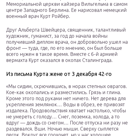
Мемориальной церкви кайзера Вильгельма в самом
центре Западного Берлина. Ее нарисовал немецкий
военный врач Курт Ройбер.
Друг Альберта Швейцера, священник, талантливый
художник, гуманист, за год до начала войны
получивший диплом врача, он добровольно ушел на
фронт — туда, где, по его мнению, он был больше
всего нужен в такое время. Вместе с 6-й армией
вермахта Курт оказался в окопах Сталинграда.
Из письма Курта жене от 3 декабря 42-го
«Мы сидим, скрючившись, в норах степных оврагов.
Кое-как окопались и разместились. Грязь и глина.
Кроме этого под руками нет ничего. Нет дерева для
укрепления землянок… Воды в обрез, ее привозят
издалека. Продовольствия хватает настолько, чтобы
не умереть с голоду… Снег, поземка, холода, а то
вдруг — дождь со снегом… После отпуска ни разу не
раздевался. Вши. Ночью мыши. Сверху сыплется
песок. Вокруг все грохочет, но у нас хорошее