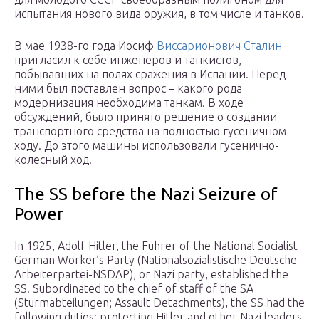
испытания нового вида оружия, в том числе и танков.
В мае 1938-го года Иосиф
Виссарионович Сталин
пригласил к себе инженеров и танкистов,
побывавших на полях сражения в Испании. Перед
ними был поставлен вопрос – какого рода
модернизация необходима танкам. В ходе
обсуждений, было принято решение о создании
транспортного средства на полностью гусеничном
ходу. До этого машины использовали гусенично-
колесный ход.
The SS before the Nazi Seizure of
Power
In 1925, Adolf Hitler, the Führer of the National Socialist
German Worker’s Party (Nationalsozialistische Deutsche
Arbeiterpartei-NSDAP), or Nazi party, established the
SS. Subordinated to the chief of staff of the SA
(Sturmabteilungen; Assault Detachments), the SS had the
following duties: protecting Hitler and other Nazi leaders