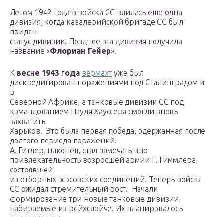
Летом 1942 года в войска СС влилась еще одна
дивизия, когда кавалерийской бригаде СС был
придан
статус дивизии. Позднее эта дивизия получила
название «
Флориан Гейер
».
К
весне 1943 года
вермахт
уже был
дискредитирован поражениями под Сталинградом и
в
Северной Африке, а танковые дивизии СС под
командованием Пауля Хауссера смогли вновь
захватить
Харьков. Это была первая победа, одержанная после
долгого периода поражений.
А. Гитлер, наконец, стал замечать всю
привлекательность возросшей армии Г. Гиммлера,
состоявшей
из отборных эсэсовских соединений. Теперь войска
СС ожидал стремительный рост. Начали
формирование три новые танковые дивизии,
набираемые из рейхсдойче. Их планировалось