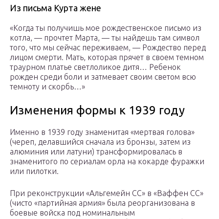
Из письма Курта жене
«Когда ты получишь мое рождественское письмо из
котла, — прочтет Марта, — ты найдешь там символ
того, что мы сейчас переживаем, — Рождество перед
лицом смерти. Мать, которая прячет в своем темном
траурном платье светлоликое дитя… Ребенок
рожден среди боли и затмевает своим светом всю
темноту и скорбь…»
Изменения формы к 1939 году
Именно в 1939 году знаменитая «мертвая голова»
(череп, делавшийся сначала из бронзы, затем из
алюминия или латуни) трансформировалась в
знаменитого по сериалам орла на кокарде фуражки
или пилотки.
При реконструкции «Альгемейн СС» в «Ваффен СС»
(чисто «партийная армия» была реорганизована в
боевые войска под номинальным