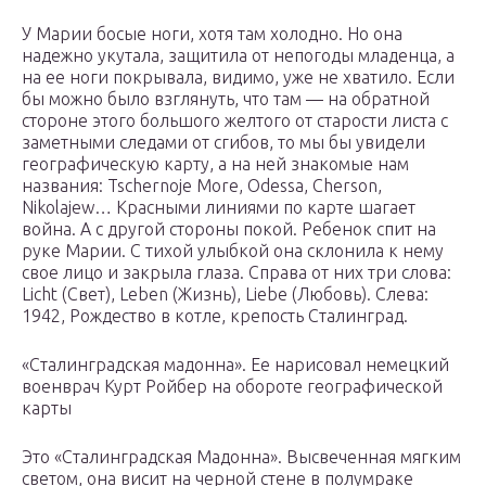
У Марии босые ноги, хотя там холодно. Но она
надежно укутала, защитила от непогоды младенца, а
на ее ноги покрывала, видимо, уже не хватило. Если
бы можно было взглянуть, что там — на обратной
стороне этого большого желтого от старости листа с
заметными следами от сгибов, то мы бы увидели
географическую карту, а на ней знакомые нам
названия: Tschernoje More, Odessa, Cherson,
Nikolajew… Красными линиями по карте шагает
война. А с другой стороны покой. Ребенок спит на
руке Марии. С тихой улыбкой она склонила к нему
свое лицо и закрыла глаза. Справа от них три слова:
Licht (Свет), Leben (Жизнь), Liebe (Любовь). Слева:
1942, Рождество в котле, крепость Сталинград.
«Сталинградская мадонна». Ее нарисовал немецкий
военврач Курт Ройбер на обороте географической
карты
Это «Сталинградская Мадонна». Высвеченная мягким
светом, она висит на черной стене в полумраке