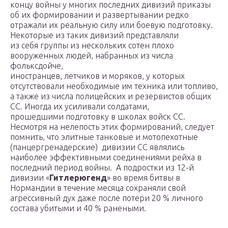
концу войны у многих последних дивизий приказы
об их формировании и развертывании редко
отражали их реальную силу или боевую подготовку.
Некоторые из таких дивизий представляли
из себя группы из нескольких сотен плохо
вооруженных людей, набранных из числа
фольксдойче,
иностранцев, летчиков и моряков, у которых
отсутствовали необходимые им техника или топливо,
а также из числа полицейских и резервистов общих
СС. Иногда их усиливали солдатами,
прошедшими подготовку в школах войск СС.
Несмотря на нелепость этих формирований, следует
помнить, что элитные танковые и мотопехотные
(панцергренадерские) дивизии СС являлись
наиболее эффективными соединениями рейха в
последний период войны. А подростки из 12-й
дивизии «
Гитлерюгенд
» во время битвы в
Нормандии в течение месяца сохраняли свой
агрессивный дух даже после потери 20 % личного
состава убитыми и 40 % ранеными.