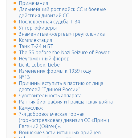
Примечания
Дальнейший рост войск СС и боевые
действия дивизий СС
Послевоенная судьба Т-34
Унтер-офицеры
Знаменитые «жертвы» треугольника
Комплектация
Танк Т-24 и БТ
The SS before the Nazi Seizure of Power
Неугомонный фюрер
Licht, Leben, Liebe
Изменения формы к 1939 году
№13
Причины вступить в партию от лица
деятелей “Единой России”
Чувствительность аппарата
Ранняя биография и Гражданская война
Камуфляж
7-я добровольческая горная
(горнострелковая) дивизия СС «Принц
Евгений (Ойген)».
Воинские части истинных арийцев