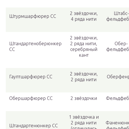
2 звёздочки,
Штабс-
Штурмшарфюрер СС
4 ряда нити
фельдфеб
2 звёздочки,
Штандартеноберюнкер
2 ряда нити,
Обер-
СС
серебряный
фельдфеб
кант
2 звёздочки,
Гауптшарфюрер СС
Оберфен
2 ряда нити
Обершарфюрер СС
2 звёздочки
Фельдфеб
1 звёздочка и
2 ряда нити
Фаненюнк
Штандартенюнкер СС
(отличались
фельдфеб