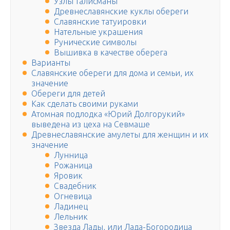
Узлы талисманы
Древнеславянские куклы обереги
Славянские татуировки
Нательные украшения
Рунические символы
Вышивка в качестве оберега
Варианты
Славянские обереги для дома и семьи, их
значение
Обереги для детей
Как сделать своими руками
Атомная подлодка «Юрий Долгорукий»
выведена из цеха на Севмаше
Древнеславянские амулеты для женщин и их
значение
Лунница
Рожаница
Яровик
Свадебник
Огневица
Ладинец
Лельник
Звезда Лады, или Лада-Богородица