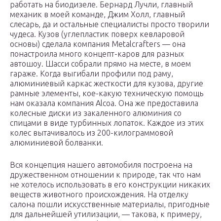
работать на биодизеле. Бернард Лучли, главный
механик в моей команде, Джим Холл, главный
слесарь, да и остальные специалисты просто творили
чудеса. Кузов (углепластик поверх кевларовой
основы) сделала компания Metalcrafters — она
понастроила много концепт-каров для разных
автошоу. Шасси собрали прямо на месте, в моем
гараже. Когда выгибали профили под раму,
алюминиевый каркас жесткости для кузова, другие
рамные элементы, кое-какую техническую помощь
нам оказала компания Alcoa. Она же предоставила
колесные диски из закаленного алюминия со
спицами в виде турбинных лопаток. Каждое из этих
колес вытачивалось из 200-килограммовой
алюминиевой болванки.
Вся концепция нашего автомобиля построена на
дружественном отношении к природе, так что нам
не хотелось использовать в его конструкции никаких
веществ животного происхождения. На отделку
салона пошли искусственные материалы, пригодные
для дальнейшей утилизации, — такова, к примеру,