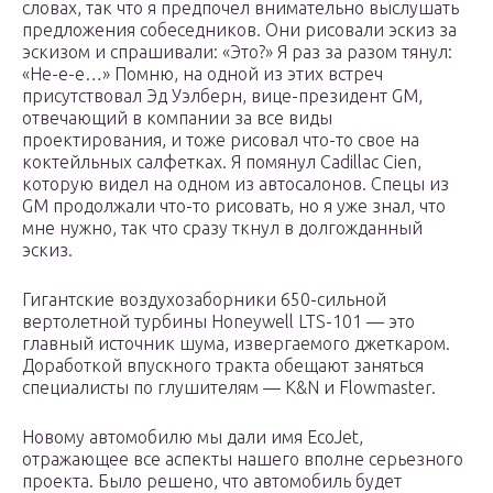
словах, так что я предпочел внимательно выслушать
предложения собеседников. Они рисовали эскиз за
эскизом и спрашивали: «Это?» Я раз за разом тянул:
«Не-е-е…» Помню, на одной из этих встреч
присутствовал Эд Уэлберн, вице-президент GM,
отвечающий в компании за все виды
проектирования, и тоже рисовал что-то свое на
коктейльных салфетках. Я помянул Cadillac Cien,
которую видел на одном из автосалонов. Спецы из
GM продолжали что-то рисовать, но я уже знал, что
мне нужно, так что сразу ткнул в долгожданный
эскиз.
Гигантские воздухозаборники 650-сильной
вертолетной турбины Honeywell LTS-101 — это
главный источник шума, извергаемого джеткаром.
Доработкой впускного тракта обещают заняться
специалисты по глушителям — K&N и Flowmaster.
Новому автомобилю мы дали имя EcoJet,
отражающее все аспекты нашего вполне серьезного
проекта. Было решено, что автомобиль будет