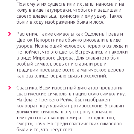
Поэтому этих существ или их лапы наносили на
кожу в виде татуировки, чтобы они защищали
своего владельца, приносили ему удачу. Также
были в ходу изображения быка и лося.
Растения. Такие символы как Одолень Трава и
Цветок Папоротника обычно рисовали в виде
узоров. Незнающий человек с первого взгляда и
не поймет, что это цветы. Встречались и наколки
в виде Мирового Дерева. Для славян это был
особый символ, ведь они ставили род и
традиции превыше всего, а магическое дерево
как раз олицетворяло связь поколений.
Свастика. Всем известный диктатор превратил
свастические символы в нацистскую символику.
На флаге Третьего Рейха был изображен
коловрат, крутящийся противосолонь. У славян
движение символа в эту сторону означало
темную составляющую мира — колдовство,
смерть, ночь. Но среди свастических символов
были и те, что несут свет.