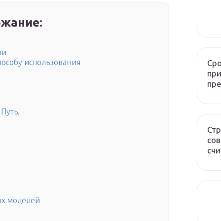
жание:
ли
пособу использования
Сро
при
пр
Путь.
Стр
сов
счи
ых моделей