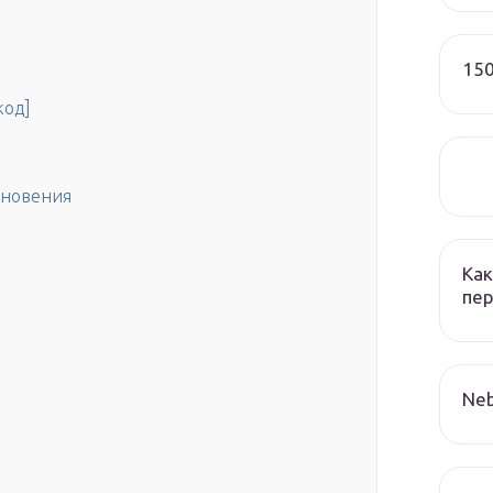
150
код]
кновения
Как
пер
Neb