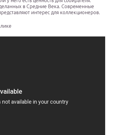
ли у него есть ценность для собирателя.
 сделанных в Средние Века. Современные
редставляют интерес для коллекционеров.
олике