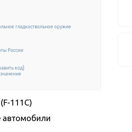
ольное гладкоствольное оружие
ты России
равить код]
 значение
(F-111C)
е автомобили