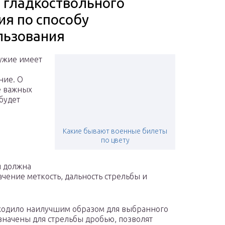
 гладкоствольного
ия по способу
льзования
ужие имеет
ние. О
е важных
 будет
Какие бывают военные билеты
по цвету
я должна
чение меткость, дальность стрельбы и
дходило наилучшим образом для выбранного
значены для стрельбы дробью, позволят