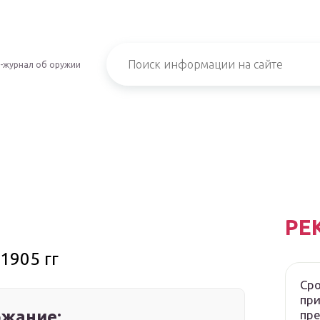
-журнал об оружии
РЕ
1905 гг
Сро
при
жание:
пр