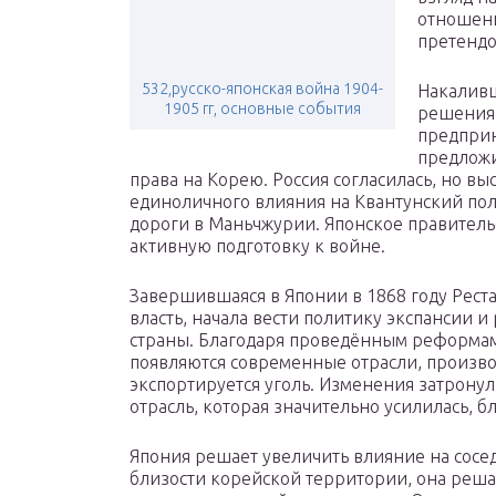
отношени
претендо
532,русско-японская война 1904-
Накаливш
1905 гг, основные события
решения.
предприн
предложи
права на Корею. Россия согласилась, но вы
единоличного влияния на Квантунский полу
дороги в Маньчжурии. Японское правительс
активную подготовку к войне.
Завершившаяся в Японии в 1868 году Реста
власть, начала вести политику экспансии
страны. Благодаря проведённым реформам
появляются современные отрасли, произво
экспортируется уголь. Изменения затрону
отрасль, которая значительно усилилась, 
Япония решает увеличить влияние на сосе
близости корейской территории, она решае