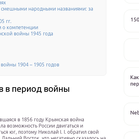
лях
о смешными народными названиями: за
150
5 гг.
ам о компетенции
нской войны 1945 года
 войны 1904 – 1905 годов
Как
пер
 в период войны
Neb
шаяся в 1856 году Крымская война
ла возможность России двигаться и
ся юг, поэтому Николай I. I. обратил свой
а Дальний Восток, что негативно сказалось на