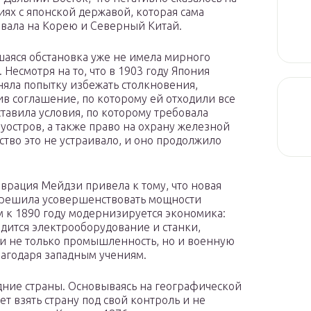
ях с японской державой, которая сама
вала на Корею и Северный Китай.
аяся обстановка уже не имела мирного
 Несмотря на то, что в 1903 году Япония
яла попытку избежать столкновения,
в соглашение, по которому ей отходили все
ставила условия, по которому требовала
остров, а также право на охрану железной
тво это не устраивало, и оно продолжило
врация Мейдзи привела к тому, что новая
 и решила усовершенствовать мощности
 к 1890 году модернизируется экономика:
дится электрооборудование и станки,
ли не только промышленность, но и военную
благодаря западным учениям.
дние страны. Основываясь на географической
т взять страну под свой контроль и не