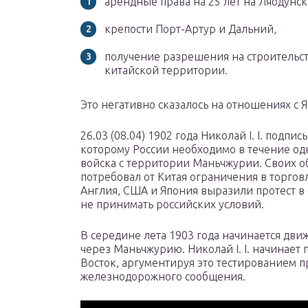
арендные права на 25 лет на Ляодунск
крепости Порт-Артур и Дальний,
получение разрешения на строительс
китайской территории.
Это негативно сказалось на отношениях с 
26.03 (08.04) 1902 года Николай I. I. подпи
которому России необходимо в течение одн
войска с территории Маньчжурии. Своих обе
потребовал от Китая ограничения в торгов
Англия, США и Япония выразили протест в
не принимать российских условий.
В середине лета 1903 года начинается дви
через Маньчжурию. Николай I. I. начинает
Восток, аргументируя это тестированием п
железнодорожного сообщения.