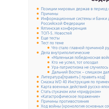
Позиции мировых держав в период
Причины
Информационные системы и банки 
Российской Федерации
Ялтинская конференция
ТОП-5. Новостей
Еще тесты
Тест по теме
Что стало главной причиной р
Дела внутриполитические
«Маленькая победоносная вой
Кто не успел, тот опоздал
Ура-патриотизма не случилось
Дальний Восток – слишком д
Литература[править | править код]
Смазка WD 40 Инструкция по прим
Карта военных действий русско-яп
Стать стукачом или «придурком»
«Катастрофическое поражение»
Причины противостояния
Ход войны (хронология основных с