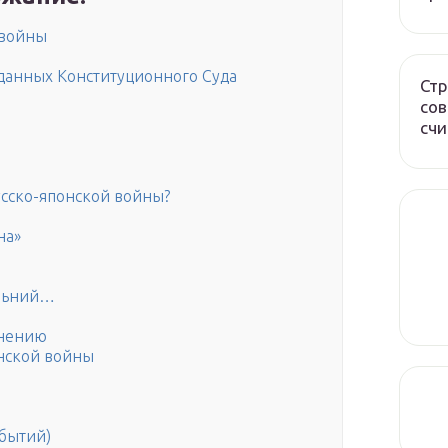
 войны
данных Конституционного Суда
Стр
сов
счи
усско-японской войны?
на»
альний…
енению
онской войны
обытий)