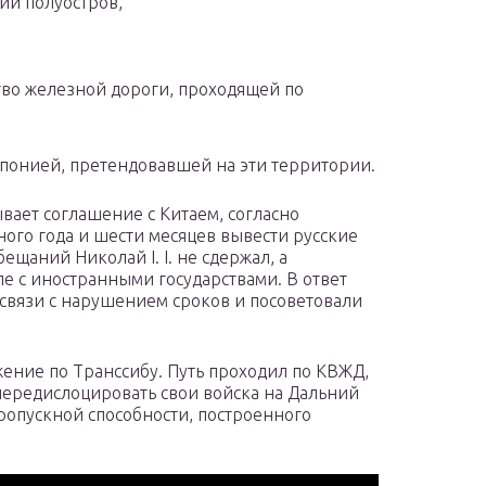
ий полуостров,
тво железной дороги, проходящей по
Японией, претендовавшей на эти территории.
сывает соглашение с Китаем, согласно
ого года и шести месяцев вывести русские
щаний Николай I. I. не сдержал, а
ле с иностранными государствами. В ответ
 связи с нарушением сроков и посоветовали
жение по Транссибу. Путь проходил по КВЖД,
 передислоцировать свои войска на Дальний
ропускной способности, построенного