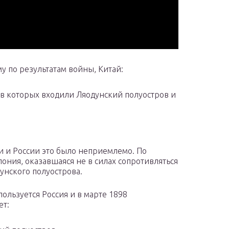
у по результатам войны, Китай:
ав которых входили Ляодунский полуостров и
и и России это было неприемлемо. По
ония, оказавшаяся не в силах сопротивляться
унского полуострова.
льзуется Россия и в марте 1898
ет: