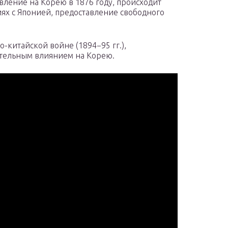
вление на Корею в 1876 году, происходит
ях с Японией, предоставление свободного
-китайской войне (1894−95 гг.),
тельным влиянием на Корею.