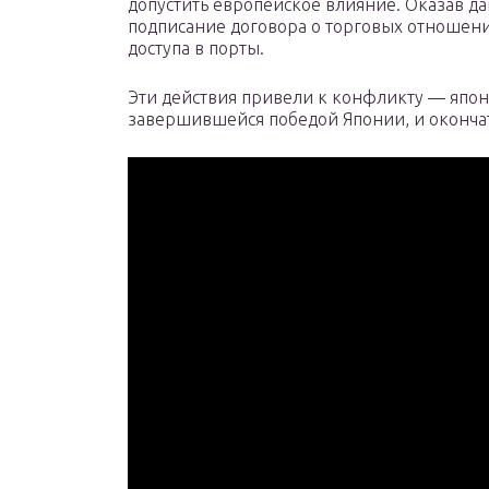
допустить европейское влияние. Оказав да
подписание договора о торговых отношени
доступа в порты.
Эти действия привели к конфликту — японо
завершившейся победой Японии, и оконча