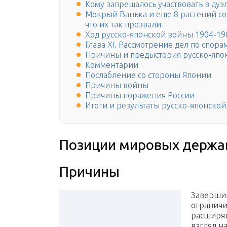
Кому запрещалось участвовать в дуэ
Мокрый Ванька и еще 8 растений с
что их так прозвали
Ход русско-японской войны 1904-190
Глава XI. Рассмотрение дел по спор
Причины и предыстория русско-япо
Комментарии
Послабление со стороны Японии
Причины войны
Причины поражения России
Итоги и результаты русско-японской
Позиции мировых держав
Причины
Завершив
ограничи
расширять
взгляд н