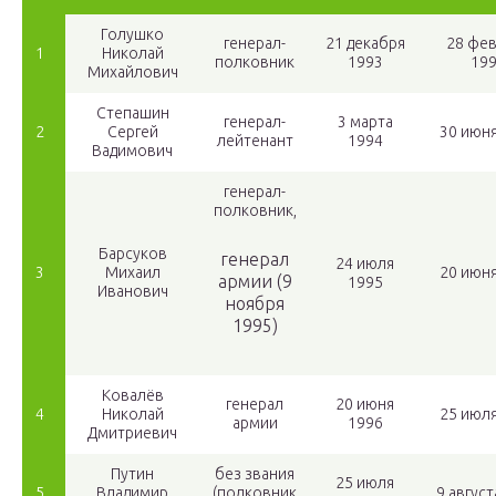
Голушко
генерал-
21 декабря
28 фе
1
Николай
полковник
1993
19
Михайлович
Степашин
генерал-
3 марта
2
Сергей
30 июн
лейтенант
1994
Вадимович
генерал-
полковник,
Барсуков
генерал
24 июля
3
Михаил
20 июн
армии (9
1995
Иванович
ноября
1995)
Ковалёв
генерал
20 июня
4
Николай
25 июл
армии
1996
Дмитриевич
Путин
без звания
25 июля
5
Владимир
(полковник
9 август