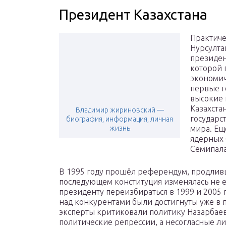
Президент Казахстана
Практиче
Нурсулта
президен
которой 
экономич
первые г
высокие 
Казахста
Владимир жириновский —
государс
биография, информация, личная
жизнь
мира. Ещ
ядерных 
Семипала
В 1995 году прошёл референдум, продливш
последующем конституция изменялась не 
президенту переизбираться в 1999 и 2005 
над конкурентами были достигнуты уже в 
эксперты критиковали политику Назарбаева
политические репрессии, а несогласные л