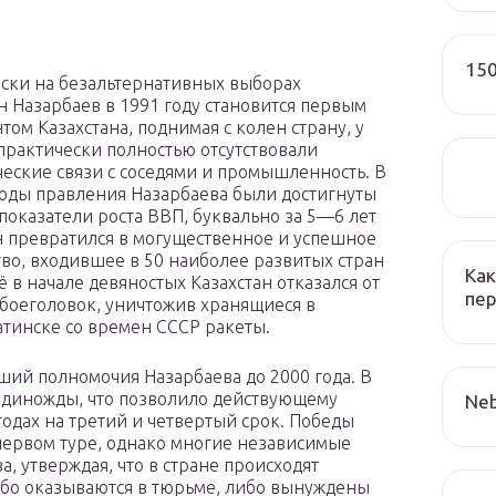
150
ски на безальтернативных выборах
н Назарбаев в 1991 году становится первым
том Казахстана, поднимая с колен страну, у
практически полностью отсутствовали
еские связи с соседями и промышленность. В
оды правления Назарбаева были достигнуты
показатели роста ВВП, буквально за 5—6 лет
н превратился в могущественное и успешное
тво, входившее в 50 наиболее развитых стран
Как
ё в начале девяностых Казахстан отказался от
пер
боеголовок, уничтожив хранящиеся в
тинске со времен СССР ракеты.
ий полномочия Назарбаева до 2000 года. В
единожды, что позволило действующему
Neb
годах на третий и четвертый срок. Победы
первом туре, однако многие независимые
, утверждая, что в стране происходят
ибо оказываются в тюрьме, либо вынуждены