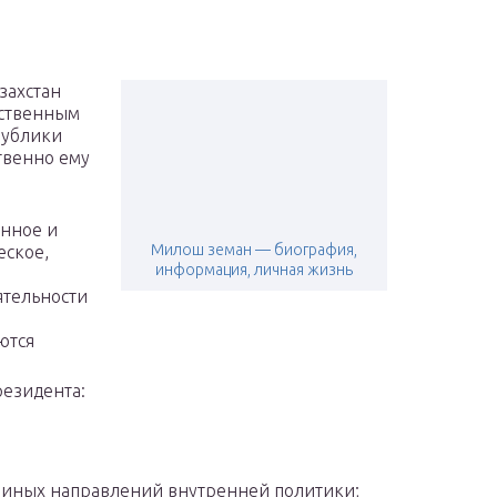
захстан
рственным
публики
твенно ему
енное и
Милош земан — биография,
ское,
информация, личная жизнь
ятельности
ются
резидента:
и иных направлений внутренней политики;