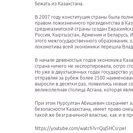
бежать из Казахстана.
В 2007 году конституция страны была полн
правом пожизненного президентства в Каза
среднеазиатской страны создан Евразийск
Россия, Кыргызстан, Армения и Беларусь. 
этого межгосударственного образования, 
локомотива всей экономики перешла Влад
В начале девяностых годов экономика Каза
страна ничего не экспортировала, остро ст
Но уже в двухтысячных годах государство у
отправляя за рубеж более 2500 наименова
выросли в десятки раз, появились новые с
великолепная столица Астана, которая явл
При этом Нурсултан Абишевич сохраняет за
безопасности Казахстана, имеет право смеща
такой же безграничной властью, как и в п
https://youtube.com/watch?v=QujSHCsrpeI