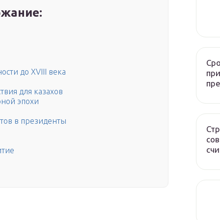
жание:
Сро
ости до XVIII века
при
пр
твия для казахов
рной эпохи
тов в президенты
Стр
сов
счи
итие