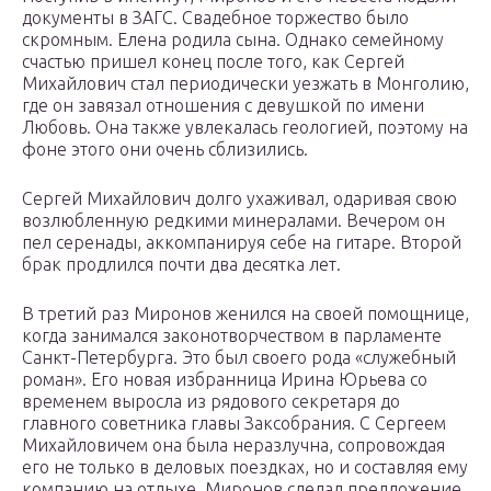
документы в ЗАГС. Свадебное торжество было
скромным. Елена родила сына. Однако семейному
счастью пришел конец после того, как Сергей
Михайлович стал периодически уезжать в Монголию,
где он завязал отношения с девушкой по имени
Любовь. Она также увлекалась геологией, поэтому на
фоне этого они очень сблизились.
Сергей Михайлович долго ухаживал, одаривая свою
возлюбленную редкими минералами. Вечером он
пел серенады, аккомпанируя себе на гитаре. Второй
брак продлился почти два десятка лет.
В третий раз Миронов женился на своей помощнице,
когда занимался законотворчеством в парламенте
Санкт-Петербурга. Это был своего рода «служебный
роман». Его новая избранница Ирина Юрьева со
временем выросла из рядового секретаря до
главного советника главы Заксобрания. С Сергеем
Михайловичем она была неразлучна, сопровождая
его не только в деловых поездках, но и составляя ему
компанию на отдыхе. Миронов сделал предложение