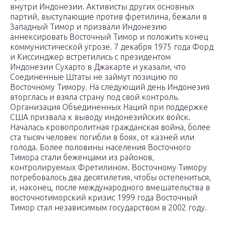
внутри Индонезии. Активисты других основных
партий, выступающие против фретилина, бежали в
Западный Тимор и призвали Индонезию
аннексировать Восточный Тимор и положить конец
коммунистической угрозе. 7 декабря 1975 года Форд
и Киссинджер встретились с президентом
Индонезии Сухарто в Джакарте и указали, что
Соединенные Штаты не займут позицию по
Восточному Тимору. На следующий день Индонезия
вторглась и взяла страну под свой контроль.
Организация Объединенных Наций при поддержке
США призвала к выводу индонезийских войск.
Началась кровопролитная гражданская война, более
ста тысяч человек погибли в боях, от казней или
голода. Более половины населения Восточного
Тимора стали беженцами из районов,
контролируемых Фретилином. Восточному Тимору
потребовалось два десятилетия, чтобы остепениться,
и, наконец, после международного вмешательства в
восточнотиморский кризис 1999 года Восточный
Тимор стал независимым государством в 2002 году.