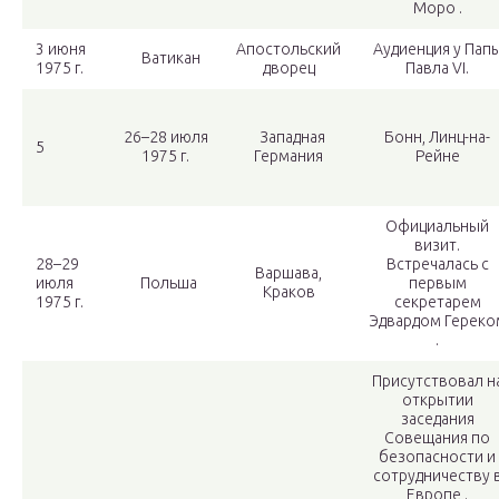
Моро .
3 июня
Апостольский
Аудиенция у Пап
Ватикан
1975 г.
дворец
Павла VI.
26–28 июля
Западная
Бонн, Линц-на-
5
1975 г.
Германия
Рейне
Официальный
визит.
28–29
Встречалась с
Варшава,
июля
Польша
первым
Краков
1975 г.
секретарем
Эдвардом Гереко
.
Присутствовал н
открытии
заседания
Совещания по
безопасности и
сотрудничеству 
Европе .