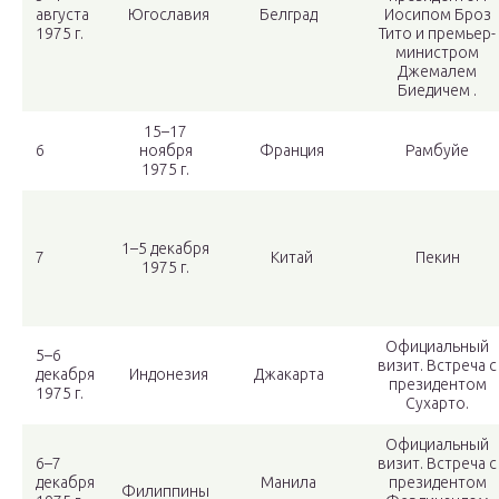
августа
Югославия
Белград
Иосипом Броз
1975 г.
Тито и премьер-
министром
Джемалем
Биедичем .
15–17
6
ноября
Франция
Рамбуйе
1975 г.
1–5 декабря
7
Китай
Пекин
1975 г.
Официальный
5–6
визит. Встреча с
декабря
Индонезия
Джакарта
президентом
1975 г.
Сухарто.
Официальный
6–7
визит. Встреча с
декабря
Манила
президентом
Филиппины