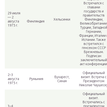
Встречался с
главами
государств и
29 июля
правительств
— 2
Хельсинки
Финляндии,
августа
Финляндия
Великобритании
1975 г.
Турции, Западно
Германии,
Франции, Италии 
Испании. Также
встретился с
генсеком СССР
Брежневым.
Подписан
заключительный
акт конференции
Официальный
2–3
Бухарест,
визит. Встреча с
августа
Румыния
Синая
Президентом
1975 г.
Николае Чаушеску
Официальный
визит.
Встречались с
3–4
президентом