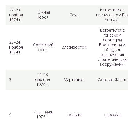
22–23
Встретился с
Южная
ноября
Сеул
президентом Па
Корея
1974 г.
Чон Хи .
Встретился с
генсеком
Леонидом
23–24
Советский
Брежневым и
ноября
Владивосток
союз
обсудил
1974 г.
ограничения
стратегических
вооружений.
14–16
3
декабря
Мартиника
Форт-де-Франс
1974 г.
28–31 мая
4
Бельгия
Брюссель
1975 г.