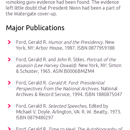
«smoking gun» evidence had been found. The evidence
left little doubt that President Nixon had been a part of
the Watergate cover-up.
Major Publications
Ford, Gerald R.
Humor and the Presidency.
New
York, NY: Arbor House, 1987. ISBN 0877959188
Ford, Gerald R. and John R. Stiles.
Portrait of the
assassin (Lee Harvey Oswald).
New York, NY: Simon
& Schuster, 1965. ASIN B0006BMZM4
Ford, Gerald R.
Gerald R. Ford: Presidential
Perspectives from the National Archives.
National
Archives & Record Service, 1994. ISBN 1880875047
Ford, Gerald R.
Selected Speeches,
Edited by
Michael V. Doyle. Arlington, VA: R. W. Beatty, 1973.
ISBN 0879480297
Ford, Gerald R.
Time to Heal: The Autobiography of