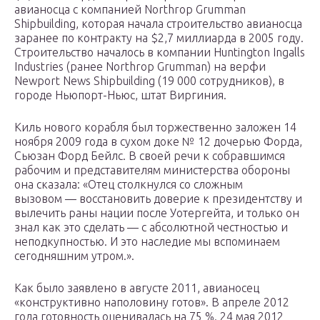
авианосца с компанией Northrop Grumman
Shipbuilding, которая начала строительство авианосца
заранее по контракту на $2,7 миллиарда в 2005 году.
Строительство началось в компании Huntington Ingalls
Industries (ранее Northrop Grumman) на верфи
Newport News Shipbuilding (19 000 сотрудников), в
городе Ньюпорт-Ньюс, штат Виргиния.
Киль нового корабля был торжественно заложен 14
ноября 2009 года в сухом доке № 12 дочерью Форда,
Сьюзан Форд Бейлс. В своей речи к собравшимся
рабочим и представителям министерства обороны
она сказала: «Отец столкнулся со сложным
вызовом — восстановить доверие к президентству и
вылечить раны нации после Уотергейта, и только он
знал как это сделать — с абсолютной честностью и
неподкупностью. И это наследие мы вспоминаем
сегодняшним утром.».
Как было заявлено в августе 2011, авианосец
«конструктивно наполовину готов». В апреле 2012
года готовность оценивалась на 75 %. 24 мая 2012