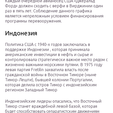
Каждый очередной авианосец США «Джеральд
Форд» должен сходить с верфи в Вирджинии один
раз в пять лет. Соблюдение данного графика
является непреложным условием финансирования
программы перевооружения.
Индонезия
Политика США с 1940-х годов заключалась в
поддержке Индонезии , которая принимала
американские инвестиции в нефть и сырье и
контролировала стратегически важное место рядом с
жизненно важными морскими путями. В 1975 году
левая партия Fretilin захватила власть после
гражданской войны в Восточном Тиморе (ныне
Тимор-Лешти), бывшей колонии Португалии,
которая делила остров Тимор с индонезийским
регионом Западный Тимор
Индонезийские лидеры опасались, что Восточный
Тимор станет враждебной левой базой, которая
будет способствовать сепаратистским движениям