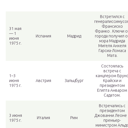
Встретился с
генералиссимусо
Франсиско
31 мая
Франко . Ключи о
— 1
Испания
Мадрид
города получил о
июня
мэра Мадрида
1975 г.
Мигеля Анхеля
Гарсиа-Ломаса
Мата.
Состоялась
встреча с
1–3
канцлером Брун
июня
Австрия
Зальцбург
Крайски и
1975 г.
президентом
Египта Анваром
Садатом.
Встречались с
президентом
3 июня
Джованни Леоне 
Италия
Рим
1975 г.
премьер-
министром Альд