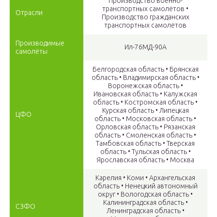
Производство военно-
транспортных самолётов •
Отрасли
Производство гражданских
транспортных самолётов
Производимые
Ил-76МД-90А
самолёты
Белгородская область • Брянская
область • Владимирская область •
Воронежская область •
Ивановская область • Калужская
область • Костромская область •
Курская область • Липецкая
ЦФО
область • Московская область •
Орловская область • Рязанская
область • Смоленская область •
Тамбовская область • Тверская
область • Тульская область •
Ярославская область • Москва
Карелия • Коми • Архангельская
область • Ненецкий автономный
округ • Вологодская область •
Калининградская область •
СЗФО
Ленинградская область •