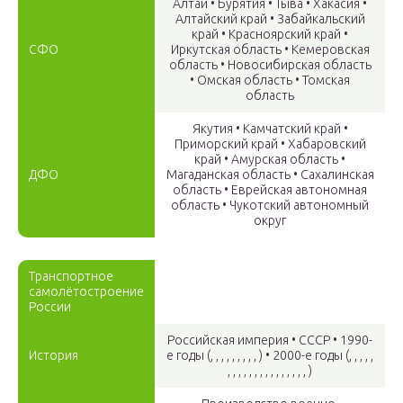
Алтай • Бурятия • Тыва • Хакасия •
Алтайский край • Забайкальский
кpай • Красноярский край •
СФО
Иркутская область • Кемеровская
область • Новосибирская область
• Омская область • Томская
область
Якутия • Камчатский кpай •
Приморский край • Хабаровский
край • Амурская область •
ДФО
Магаданская область • Сахалинская
область • Еврейская автономная
область • Чукотский автономный
округ
Транспортное
самолётостроение
России
Российская империя • СССР • 1990-
История
е годы (
, , , , , , , , ,
) • 2000-е годы (
, , , , ,
, , , , , , , , , , , , , , ,
)