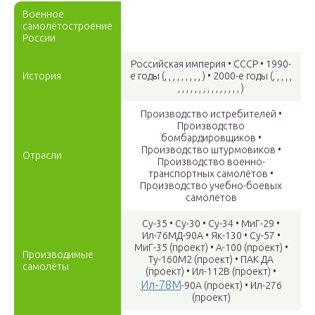
Военное
самолётостроение
России
Российская империя • СССР • 1990-
История
е годы (
, , , , , , , , ,
) • 2000-е годы (
, , , , ,
, , , , , , , , , , , , , , ,
)
Производство истребителей •
Производство
бомбардировщиков •
Производство штурмовиков •
Отрасли
Производство военно-
транспортных самолётов •
Производство учебно-боевых
самолётов
Су-35 • Су-30 • Су-34 • МиГ-29 •
Ил-76МД-90А • Як-130 • Су-57 •
МиГ-35 (проект) • А-100 (проект) •
Производимые
Ту-160М2 (проект) • ПАК ДА
самолёты
(проект) • Ил-112В (проект) •
Ил-78М
-90А (проект) • Ил-276
(проект)