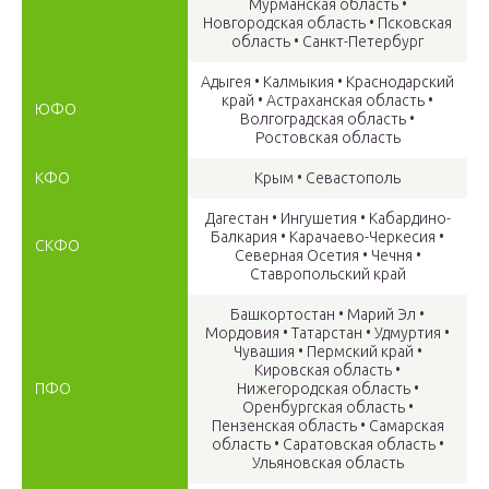
Мурманская область •
Новгородская область • Псковская
область • Санкт-Петербург
Адыгея • Калмыкия • Краснодарский
край • Астраханская область •
ЮФО
Волгоградская область •
Ростовская область
КФО
Крым • Севастополь
Дагестан • Ингушетия • Кабардино-
Балкария • Карачаево-Черкесия •
СКФО
Северная Осетия • Чечня •
Ставропольский край
Башкортостан • Марий Эл •
Мордовия • Татарстан • Удмуртия •
Чувашия • Пермский кpай •
Кировская область •
ПФО
Нижегородская область •
Оренбургская область •
Пензенская область • Самарская
область • Саратовская область •
Ульяновская область