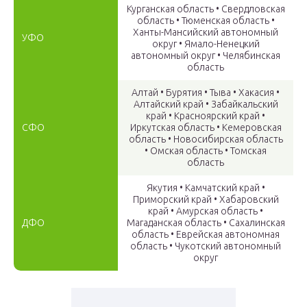
Курганская область • Свердловская
область • Тюменская область •
Ханты-Мансийский автономный
УФО
округ • Ямало-Ненецкий
автономный округ • Челябинская
область
Алтай • Бурятия • Тыва • Хакасия •
Алтайский край • Забайкальский
кpай • Красноярский край •
СФО
Иркутская область • Кемеровская
область • Новосибирская область
• Омская область • Томская
область
Якутия • Камчатский кpай •
Приморский край • Хабаровский
край • Амурская область •
ДФО
Магаданская область • Сахалинская
область • Еврейская автономная
область • Чукотский автономный
округ