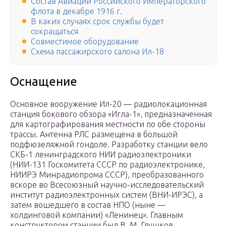
Состав Авиации Российского Императорского
флота в декабре 1916 г.
В каких случаях срок службы будет
сокращаться
Совместимое оборудование
Схема пассажирского салона Ил-18
Оснащение
Основное вооружение Ил-20 — радиолокационная
станция бокового обзора «Игла-1», предназначенная
для картографирования местности по обе стороны
трассы. Антенна РЛС размещена в большой
подфюзеляжной гондоле. Разработку станции вело
СКБ-1 ленинградского НИИ радиоэлектроники
(НИИ-131 Госкомитета СССР по радиоэлектронике,
НИИРЭ Минрадиопрома СССР), преобразованного
вскоре во Всесоюзный научно-исследовательский
институт радиоэлектронных систем (ВНИ-ИРЭС), а
затем вошедшего в состав НПО (ныне —
холдинговой компании) «Ленинец». Главным
конструктором станции был В. М. Глушков.