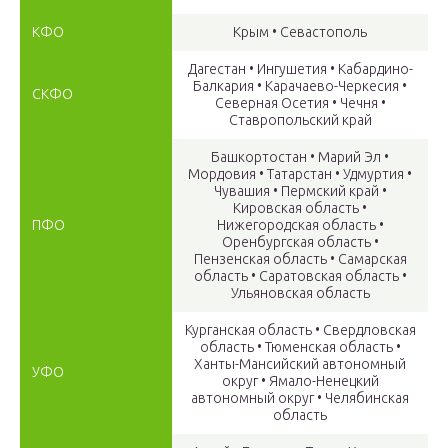
КФО
Крым • Севастополь
Дагестан • Ингушетия • Кабардино-
Балкария • Карачаево-Черкесия •
СКФО
Северная Осетия • Чечня •
Ставропольский край
Башкортостан • Марий Эл •
Мордовия • Татарстан • Удмуртия •
Чувашия • Пермский кpай •
Кировская область •
ПФО
Нижегородская область •
Оренбургская область •
Пензенская область • Самарская
область • Саратовская область •
Ульяновская область
Курганская область • Свердловская
область • Тюменская область •
Ханты-Мансийский автономный
УФО
округ • Ямало-Ненецкий
автономный округ • Челябинская
область