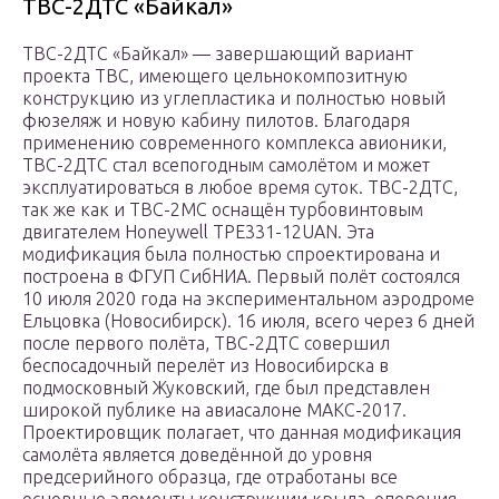
ТВС-2ДТС «Байкал»
ТВС-2ДТС «Байкал» — завершающий вариант
проекта ТВС, имеющего цельнокомпозитную
конструкцию из углепластика и полностью новый
фюзеляж и новую кабину пилотов. Благодаря
применению современного комплекса авионики,
ТВС-2ДТС стал всепогодным самолётом и может
эксплуатироваться в любое время суток. ТВС-2ДТС,
так же как и ТВС-2МС оснащён турбовинтовым
двигателем Honeywell TPE331-12UAN. Эта
модификация была полностью спроектирована и
построена в ФГУП СибНИА. Первый полёт состоялся
10 июля 2020 года на экспериментальном аэродроме
Ельцовка (Новосибирск). 16 июля, всего через 6 дней
после первого полёта, ТВС-2ДТС совершил
беспосадочный перелёт из Новосибирска в
подмосковный Жуковский, где был представлен
широкой публике на авиасалоне МАКС-2017.
Проектировщик полагает, что данная модификация
самолёта является доведённой до уровня
предсерийного образца, где отработаны все