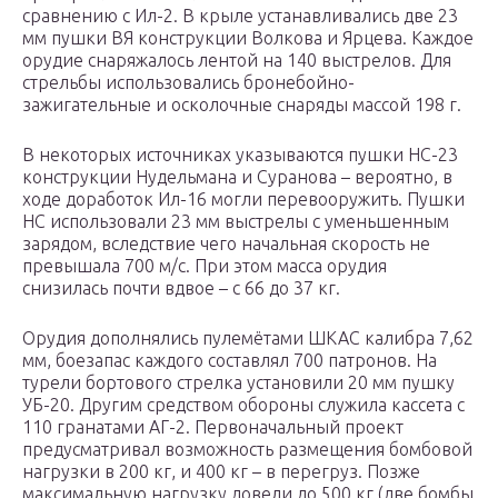
сравнению с Ил-2. В крыле устанавливались две 23
мм пушки ВЯ конструкции Волкова и Ярцева. Каждое
орудие снаряжалось лентой на 140 выстрелов. Для
стрельбы использовались бронебойно-
зажигательные и осколочные снаряды массой 198 г.
В некоторых источниках указываются пушки НС-23
конструкции Нудельмана и Суранова – вероятно, в
ходе доработок Ил-16 могли перевооружить. Пушки
НС использовали 23 мм выстрелы с уменьшенным
зарядом, вследствие чего начальная скорость не
превышала 700 м/с. При этом масса орудия
снизилась почти вдвое – с 66 до 37 кг.
Орудия дополнялись пулемётами ШКАС калибра 7,62
мм, боезапас каждого составлял 700 патронов. На
турели бортового стрелка установили 20 мм пушку
УБ-20. Другим средством обороны служила кассета с
110 гранатами АГ-2. Первоначальный проект
предусматривал возможность размещения бомбовой
нагрузки в 200 кг, и 400 кг – в перегруз. Позже
максимальную нагрузку довели до 500 кг (две бомбы