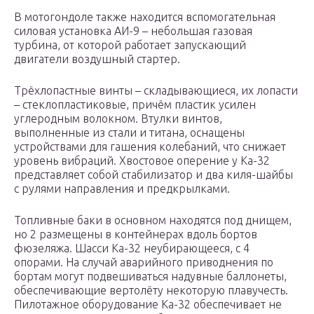
В мотогондоле также находится вспомогательная
силовая установка АИ-9 – небольшая газовая
турбина, от которой работает запускающий
двигатели воздушный стартер.
Трёхлопастные винты – складывающиеся, их лопасти
– стеклопластиковые, причём пластик усилен
углеродным волокном. Втулки винтов,
выполненные из стали и титана, оснащены
устройствами для гашения колебаний, что снижает
уровень вибраций. Хвостовое оперение у Ка-32
представляет собой стабилизатор и два киля-шайбы
с рулями направления и предкрылками.
Топливные баки в основном находятся под днищем,
но 2 размещены в контейнерах вдоль бортов
фюзеляжа. Шасси Ка-32 неубирающееся, с 4
опорами. На случай аварийного приводнения по
бортам могут подвешиваться надувные баллонеты,
обеспечивающие вертолёту некоторую плавучесть.
Пилотажное оборудование Ка-32 обеспечивает не