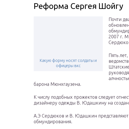
Реформа Сергея Шойгу
Почти дв
обновлен
обмундир
2007 г. 
Сердюков
Пять лет
Какую форму носят солдаты и
ведомств
офицеры вкс
Штатские
руководя
алчность
барона Мюнхгаузена.
К числу подобных прожектов следует отн
дизайнеру одежды В. Юдашкину на создан
А.Э Сердюков и В. Юдашкин представляют
обмундирования.