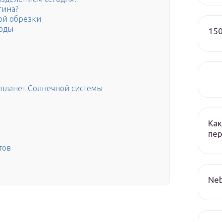
тина?
ой обрезки
оды
150
 планет Солнечной системы
Как
пер
тов
Neb