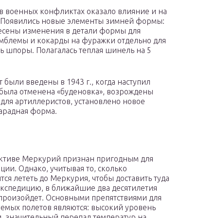
А в военных конфликтах оказало влияние и на
 Появились новые элементы зимней формы:
несены изменения в детали формы для
эмблемы и кокарды на фуражки отдельно для
сь шпоры. Полагалась теплая шинель на 5
ыли введены в 1943 г., когда наступил
 была отменена «буденовка», возрождены
для артиллеристов, установлено новое
арадная форма.
ктиве Меркурий признан пригодным для
ции. Однако, учитывая то, сколько
тся лететь до Меркурия, чтобы доставить туда
кспедицию, в ближайшие два десятилетия
 произойдет. Основными препятствиями для
емых полетов являются: высокий уровень
, значительный перепад температур на