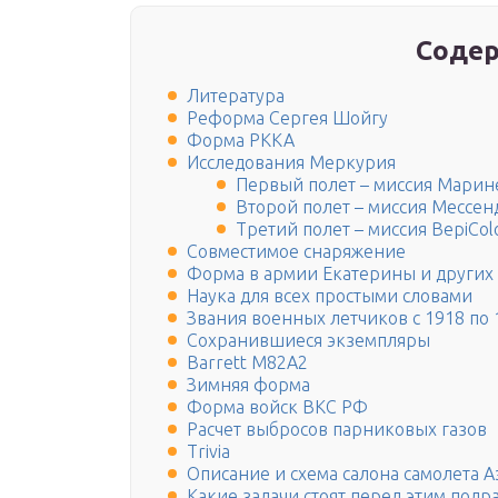
Содер
Литература
Реформа Сергея Шойгу
Форма РККА
Исследования Меркурия
Первый полет – миссия Марин
Второй полет – миссия Мессе
Третий полет – миссия BepiCo
Совместимое снаряжение
Форма в армии Екатерины и других 
Наука для всех простыми словами
Звания военных летчиков с 1918 по 
Сохранившиеся экземпляры
Barrett M82A2
Зимняя форма
Форма войск ВКС РФ
Расчет выбросов парниковых газов
Trivia
Описание и схема салона самолета А
Какие задачи стоят перед этим подр