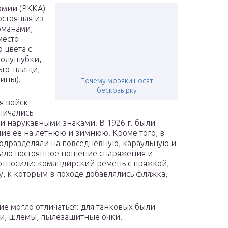
армии (РККА)
остоящая из
рманами,
место
 цвета с
полушубки,
ьто-плащи,
ины).
Почему моряки носят
бескозырку
я войск
личались
 и нарукавными знаками. В 1926 г. были
е ее на летнюю и зимнюю. Кроме того, в
одразделяли на повседневную, караульную и
тало постоянное ношение снаряжения и
относили: командирский ремень с пряжкой,
у, к которым в походе добавлялись фляжка,
е могло отличаться: для танковых были
и, шлемы, пылезащитные очки.