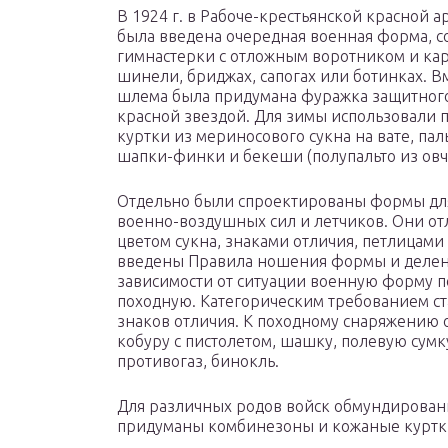
В 1924 г. в Рабоче-крестьянской красной 
была введена очередная военная форма, с
гимнастерки с отложным воротником и ка
шинели, бриджах, сапогах или ботинках. В
шлема была придумана фуражка защитного
красной звездой. Для зимы использовали 
куртки из мериносового сукна на вате, пал
шапки-финки и бекеши (полупальто из овч
Отдельно были спроектированы формы дл
военно-воздушных сил и летчиков. Они от
цветом сукна, знаками отличия, петлицами
введены Правила ношения формы и делени
зависимости от ситуации военную форму п
походную. Категорическим требованием с
знаков отличия. К походному снаряжению 
кобуру с пистолетом, шашку, полевую сумк
противогаз, бинокль.
Для различных родов войск обмундировани
придуманы комбинезоны и кожаные куртк