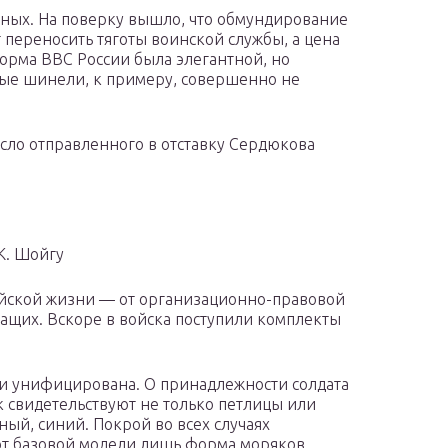
ных. На поверку вышло, что обмундирование
 переносить тяготы воинской службы, а цена
форма ВВС России была элегантной, но
вые шинели, к примеру, совершенно не
есло отправленного в отставку Сердюкова
К. Шойгу
йской жизни — от организационно-правовой
ащих. Вскоре в войска поступили комплекты
и унифицирована. О принадлежности солдата
 свидетельствуют не только петлицы или
ный, синий. Покрой во всех случаях
 от базовой модели лишь форма моряков,