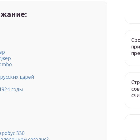
жание:
Сро
при
ер
пр
нджер
lombo
русских царей
Стр
сов
1924 годы
счи
эробус 330
азделением сегодня?