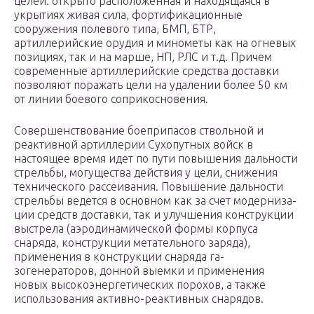
целей: открыто расположенная и находящаяся в
укрытиях живая сила, фортификационные
сооружения по­левого типа, БМП, БТР,
артиллерийские орудия и минометы как на огневых
позициях, так и на марше, НП, РЛС и т.д. При­чем
современные артиллерийские средства доставки
позво­ляют поражать цели на удалении более 50 км
от линии боево­го соприкосновения.
Совершенствование боеприпасов ствольной и
реактивной артиллерии Сухопутных войск в
настоящее время идет по пу­ти повышения дальности
стрельбы, могущества действия у цели, снижения
технического рассеивания. Повышение даль­ности
стрельбы ведется в основном как за счет модерниза­
ции средств доставки, так и улучшения конструкции
выстрела (аэродинамической формы корпуса
снаряда, конструкции метательного заряда),
применения в конструкции снаряда га­
зогенераторов, донной выемки и применения
новых высоко­энергетических порохов, а также
использования активно-ре­активных снарядов.