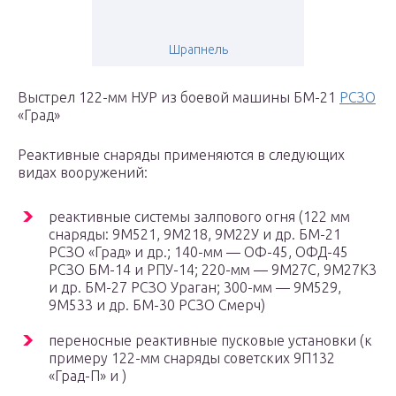
Шрапнель
Выстрел 122-мм НУР из боевой машины БМ-21
РСЗО
«Град»
Реактивные снаряды применяются в следующих
видах вооружений:
реактивные системы залпового огня (122 мм
снаряды: 9М521, 9М218, 9М22У и др. БМ-21
РСЗО «Град» и др.; 140-мм — ОФ-45, ОФД-45
РСЗО БМ-14 и РПУ-14; 220-мм — 9М27С, 9М27К3
и др. БМ-27 РСЗО Ураган; 300-мм — 9М529,
9М533 и др. БМ-30 РСЗО Смерч)
переносные реактивные пусковые установки (к
примеру 122-мм снаряды советских 9П132
«Град-П» и )