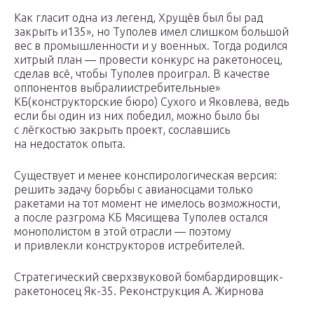
Как гласит одна из легенд, Хрущёв был бы рад
закрыть и135», но Туполев имел слишком большой
вес в промышленности и у военных. Тогда родился
хитрый план — провести конкурс на ракетоносец,
сделав всё, чтобы Туполев проиграл. В качестве
оппонентов выбралиистребительные»
КБ(конструкторские бюро) Сухого и Яковлева, ведь
если бы один из них победил, можно было бы
с лёгкостью закрыть проект, сославшись
на недостаток опыта.
Существует и менее конспирологическая версия:
решить задачу борьбы с авианосцами только
ракетами на тот момент не имелось возможности,
а после разгрома КБ Мясищева Туполев остался
монополистом в этой отрасли — поэтому
и привлекли конструкторов истребителей.
Стратегический сверхзвуковой бомбардировщик-
ракетоносец Як-35. Реконструкция А. Жирнова