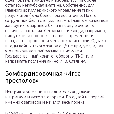
одна поразила мишень и взорвалась. На броне
осталась неглубокая вмятина. Собственно, для
Главного артиллерийского управления таких
результатов было более чем достаточно. Но его
сотрудники были специалистами. Главным качеством
же других товарищей была в первую очередь
отличная фантазия. Сегодня такие люди, например,
пишут книги про то, как наши современники
попадают в прошлое и меняют ход истории. Однако
в годы войны такого жанра ещё не придумали, так
что приходилось забрасывать письмами
Государственный комитет обороны (ГКО) или
направлять послания лично И. В. Сталину.
Бомбардировочная «Игра
престолов»
История этой машины полнится скандалами,
интригами и даже заговорами. По одной из версий,
именно с заговора и начался весь проект.
В 1960 году правительство СССР приняло