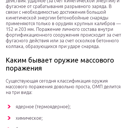
действия: ударное (за счет кинетической энергии) и
фугасное от сраба­тывания разрывного заряда. В
связи с необходимостью дос­тижения большой
кинетической энергии бетонобойные сна­ряды
применяются только в орудиях крупных калибров —
152 и 203 мм. Поражение личного состава внутри
фортификаци­онного сооружения происходит за счет
фугасного действия или за счет осколков бетонного
колпака, образующихся при ударе снаряда.
Каким бывает оружие массового
поражения
Существующая сегодня классификация оружия
массового поражения довольно проста, ОМП делится
на три вида:
ядерное (термоядерное);
химическое;