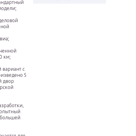
тандартный
модели;
деловой
вной
виа;
иченной
0 км;
 вариант с
оизведено 5
й двор
арской
азработки,
 опытный
 большей
ачается для