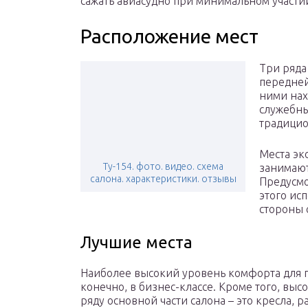
сажать авиасудно при минимальном участи
Расположение мест
Три ряда
передней
ними нах
служебны
традицио
Места эк
Ту-154. фото. видео. схема
занимают
салона. характеристики. отзывы
Предусмо
этого ис
стороны 
Лучшие места
Наиболее высокий уровень комфорта для п
конечно, в бизнес-классе. Кроме того, вы
ряду основной части салона – это кресла, 