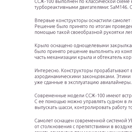
ССЖ-100 выполнен по классической схеме
турбореактивными двигателями: SaM146. О
Впервые конструкторы оснастили самолет 
Решение было принято по итогам проведен
помощью такой своеобразной рукоятки лег
Крыло оснащено однощелевыми закрылками
было принято решение выполнить из комп
часть механизации крыла и обтекатель кор
Интересно. Конструкторы прорабатывают 
аэродинамическими законцовками. Этими 
уже сданные в эксплуатацию авиалайнеры.
Современные модели ССЖ-100 имеют встро
С ее помощью можно управлять судном в л
выпускать шасси, контролировать работу т
Самолет оснащен современной системой УВ
от столкновения с препятствиями в воздухе