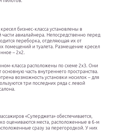
и пилотов.
 кресел бизнес-класса установлены в
 части авиалайнера. Непосредственно перед
одится переборка, отделяющая их от
х помещений и туалета. Размещение кресел
нное – 2х2.
оном-класса расположены по схеме 2х3. Они
 основную часть внутреннего пространства.
трена возможность установки носилок – для
пользуются три последних ряда с левой
салона.
ассажиров «Суперджета» обеспечивается,
соко оцениваются места, расположенные в 6-м
расположенные сразу за перегородкой. У них