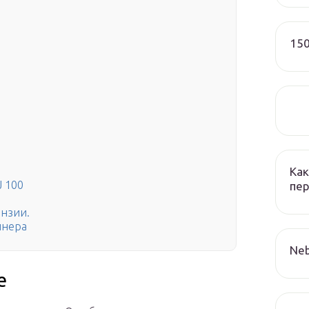
150
Как
 100
пер
ензии.
йнера
Neb
е