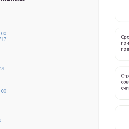
100
Сро
717
при
пр
ия
Стр
сов
счи
100
а