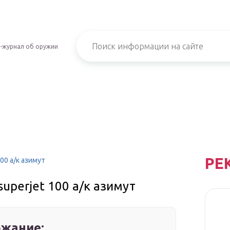
-журнал об оружии
РЕ
00 а/к азимут
superjet 100 а/к азимут
жание: