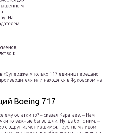
повышенным
на
зу. На
адателем
сменов,
дство к
в «Суперджет» только 117 единиц передано
 производителя или находятся в Жуковском на
ий Boeing 717
же ему остатки то? – сказал Каратаев. – Нам
чки то важные бы вышли. Ну, да бог с ним. –
ев с вдруг изменившимся, грустным лицом
 за пазухи сверточек обрезков и, не глядя на