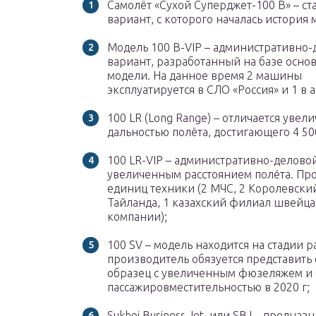
Самолёт «Сухой Суперджет-100 В» – с
вариант, с которого началась история 
Модель 100 В-VIP – административно-
вариант, разработанный на базе осно
модели. На данное время 2 машины
эксплуатируется в СЛО «Россия» и 1 в а
100 LR (Long Range) – отличается увел
дальностью полёта, достигающего 4 50
100 LR-VIP – административно-деловой
увеличенным расстоянием полёта. Пр
единиц техники (2 МЧС, 2 Королевски
Тайланда, 1 казахский филиал швейц
компании);
100 SV – модель находится на стадии р
производитель обязуется представить
образец с увеличенным фюзеляжем и
пассажировместительностью в 2020 г;
Sukhoi Business Jet, или SBJ – предназн